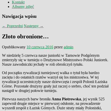
Kontakt
Albumy zdjęć
Nawigacja wpisu
←
Poprzedni
Następny
→
Złoto obronione…
Opublikowany
10 czerwca 2016
przez
admin
W niedzielę 5 czerwca nasze juniorki w Tarnowie Podgórnym
zmierzyły się w turnieju o Drużynowe Mistrzostwo Polski Juniorek.
Nasze zawodniczki jechały w roli obrończyń tytułu.
Od początku rywalizacji turniejowej walka o tytuł była bardzo
zacięta i do ostatnich rzutów warzył się los mistrzostwa. W tej
rywalizacji uczestniczyły nasze dziewczęta i zespół Polonii Łaziska
Górne. Pozostałe drużyny grały już raczej o srebro, choć ten podział
nastąpił w drugiej połowie turnieju.
Pierwsza naszych barw broniła
Anna Piotrowska
, jej wynik 525
zapewnił drugie miejsce w pierwszej odsłonie, na prowadzenie
wyszedł zespół z Łazisk Górnych. Duże straty miały Polonistki,