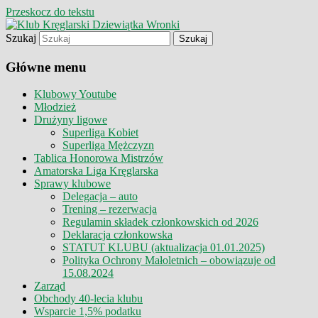
Przeskocz do tekstu
Szukaj
Klub Kręglarski Dziewiątka Wronki
Klub Kręglarski Dziewiątka
Główne menu
Wronki
Klubowy Youtube
Młodzież
Drużyny ligowe
Superliga Kobiet
Superliga Mężczyzn
Tablica Honorowa Mistrzów
Amatorska Liga Kręglarska
Sprawy klubowe
Delegacja – auto
Trening – rezerwacja
Regulamin składek członkowskich od 2026
Deklaracja członkowska
STATUT KLUBU (aktualizacja 01.01.2025)
Polityka Ochrony Małoletnich – obowiązuje od
15.08.2024
Zarząd
Obchody 40-lecia klubu
Wsparcie 1,5% podatku