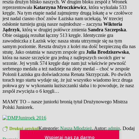
reszta drużyn blisko naszych. W drugim bloku zespół z Wronek
reprezentowała
Katarzyna Mroczkiewicz
, która wykulała 533
kręgle. Na tym etapie nadal zajmujemy drugą lokatę a w czołówce
jest nadal ciasno choć znów Łaziska nam uciekają. W trzeciej
odsłonie turnieju grają nasze najmłodsze – zaczyna
Wiktoria
Jądrzyk
, którą w drugiej połówce zmienia
Sandra Szczepska
.
Obie osiągają rezultat łączny 513 kręgle. Identycznie gra
zawodniczka z Łazisk więc nasza strata utrzymuje się na tym
samym poziomie. Reszta drużyn z kolei ma dość bezpieczną dla nas
stratę. Jako ostatnia w naszym zespole gra
Julia Brodziszewska
,
która na nasze szczęście gra jedną z najlepszych swoich gier w
sezonie. Jej wynik 574 kręgle daje nam już właściwie pewność
srebrnego medalu a też nadzieje na złoty medal – choć w zespole
Polonii Łaziska gra doświadczona Renata Skrzypczak. Po dwóch
torach tego startu wydaje się, że już wszystko wiadomo lecz druga
połowa gry w wykonaniu łaziszczanki słaba i to powoduje, że nasz
zespół zwycięża o 6 kręgli…
MAMY TO – nasze juniorki bronią tytuł Drużynowego Mistrza
Polski Juniorek.
Kategorie:
Nasza Młodzież
. Autor:
admin
. Dodaj
Drukuj artykuł
zakładkę do
bezpośredniego odnośnika
.
Wspieraj nas za darmo