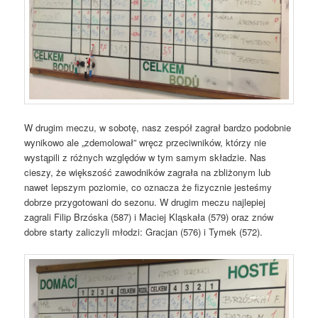
W drugim meczu, w sobotę, nasz zespół zagrał bardzo podobnie
wynikowo ale „zdemolował” wręcz przeciwników, którzy nie
wystąpili z różnych względów w tym samym składzie. Nas
cieszy, że większość zawodników zagrała na zbliżonym lub
nawet lepszym poziomie, co oznacza że fizycznie jesteśmy
dobrze przygotowani do sezonu. W drugim meczu najlepiej
zagrali Filip Brzóska (587) i Maciej Kląskała (579) oraz znów
dobre starty zaliczyli młodzi: Gracjan (576) i Tymek (572).