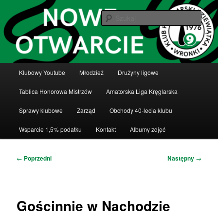
Przeskocz
Klub Kręglarski Dziewiątka Wronki
do
Szuka
tekstu
Klub Kręglarski Dziewiątka Wronki
Główne
Klubowy Youtube
Młodzież
Drużyny ligowe
menu
Tablica Honorowa Mistrzów
Amatorska Liga Kręglarska
Sprawy klubowe
Zarząd
Obchody 40-lecia klubu
Wsparcie 1,5% podatku
Kontakt
Albumy zdjęć
Nawigacja
←
Poprzedni
Następny
→
wpisu
Gościnnie w Nachodzie