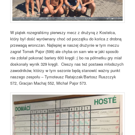
W piątek rozegraliśmy pierwszy mecz z drużyną z Kostelca,
który był dość wyrównany choć od początku do końca z drobną
przewagą wronczan. Najlepiej w naszej drużynie w tym meczu
zagrał Tomek Pajor (599) ale chyba on sam wie w jaki sposób
nie zdołał pokonać bariery 600 kręgli ;( bo na półmetku gry miał
doskonały wynik 329 kręgli. Cieszy nas też postawa młodszych
zawodników, którzy w tym sezonie będą stanowić ważny punkt
naszego zespołu – Tymoteusz Ratajczak/Bartosz Ruszczyk
572, Gracjan Machaj 552, Michał Pajor 573.