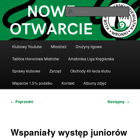
Przeskocz
Klub Kręglarski Dziewiątka Wronki
do
Szuka
tekstu
Klub Kręglarski Dziewiątka Wronki
Główne
Klubowy Youtube
Młodzież
Drużyny ligowe
menu
Tablica Honorowa Mistrzów
Amatorska Liga Kręglarska
Sprawy klubowe
Zarząd
Obchody 40-lecia klubu
Wsparcie 1,5% podatku
Kontakt
Albumy zdjęć
Nawigacja
←
Poprzedni
Następny
→
wpisu
Wspaniały występ juniorów