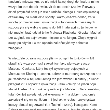
tandemie mieszanym, bo nie mieli łatwej drogi do finału a mimo
wszystko tam dotarli i walczyli do ostatnich rzutów. Pierwszy
dzień przyniósł nam już wiele radości dlatego z niecierpliwością
czekaliśmy na niedzielne sprinty. Warto jeszcze dodać, że w
sobotę po zakończeniu rywalizacji w tandemach mieszanych
rozpoczęła się walka o awans do 1/8 finału sprintu juniorów, w
niej musieli brać udział tylko Mateusz Kląskała i Gracjan Machaj
(ze względu na zajmowane miejsce w rankingu). Oboje wygrali
swoje pojedynki i w ten sposób zakończyliśmy sobotnie
zmagania.
W niedziele od rana rozpoczęliśmy od sprintu juniorów w 1/8
stawili się wszyscy nasi zawodnicy, jako pierwszy zaczął
Mateusz Kląskała, który toczył wyrównany pojedynek z
Mateuszem Klechą z Leszna, zabrakło mu trochę szczęścia a to
jak wiadomo w tej konkurencji też jest ważne i niestety „Klucha”
przegrał 2:0 i odpadł z rywalizacji. Jako kolejny na placu boju
stanął Bartek Ruszczyk w rywalizacji z Markiem Gierszewskim,
tutaj również pojedynek był wyrównany i na dobrym poziomie
zakończył się on wynikiem 1:1 jednak w rzutach zwycięstwa
lepszy okazał się zawodnik z Tucholi (12:19). Następnie Kamil
Palacz podejmował reprezentanta Brzeska Jakuba Nosala ale i w