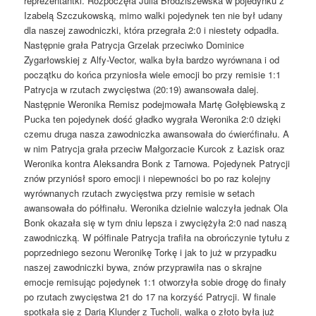
reprezentantki. Rozpoczęła Julia Brodziszewska w pojedynku z
Izabelą Szczukowską, mimo walki pojedynek ten nie był udany
dla naszej zawodniczki, która przegrała 2:0 i niestety odpadła.
Następnie grała Patrycja Grzelak przeciwko Dominice
Zygarłowskiej z Alfy-Vector, walka była bardzo wyrównana i od
początku do końca przyniosła wiele emocji bo przy remisie 1:1
Patrycja w rzutach zwycięstwa (20:19) awansowała dalej.
Następnie Weronika Remisz podejmowała Martę Gołębiewską z
Pucka ten pojedynek dość gładko wygrała Weronika 2:0 dzięki
czemu druga nasza zawodniczka awansowała do ćwierćfinału. A
w nim Patrycja grała przeciw Małgorzacie Kurcok z Łazisk oraz
Weronika kontra Aleksandra Bonk z Tarnowa. Pojedynek Patrycji
znów przyniósł sporo emocji i niepewności bo po raz kolejny
wyrównanych rzutach zwycięstwa przy remisie w setach
awansowała do półfinału. Weronika dzielnie walczyła jednak Ola
Bonk okazała się w tym dniu lepsza i zwyciężyła 2:0 nad naszą
zawodniczką. W półfinale Patrycja trafiła na obrończynie tytułu z
poprzedniego sezonu Weronikę Torkę i jak to już w przypadku
naszej zawodniczki bywa, znów przyprawiła nas o skrajne
emocje remisując pojedynek 1:1 otworzyła sobie drogę do finały
po rzutach zwycięstwa 21 do 17 na korzyść Patrycji. W finale
spotkała się z Darią Klunder z Tucholi, walka o złoto była już