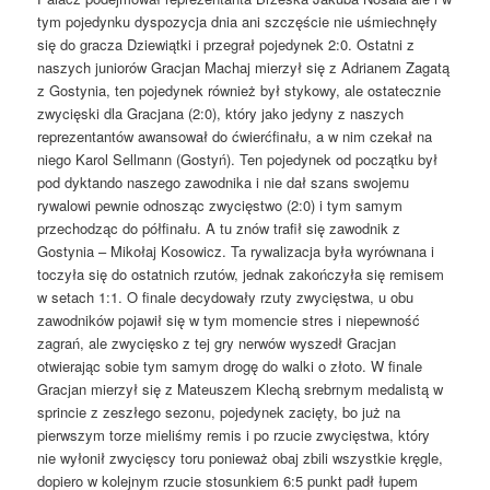
tym pojedynku dyspozycja dnia ani szczęście nie uśmiechnęły
się do gracza Dziewiątki i przegrał pojedynek 2:0. Ostatni z
naszych juniorów Gracjan Machaj mierzył się z Adrianem Zagatą
z Gostynia, ten pojedynek również był stykowy, ale ostatecznie
zwycięski dla Gracjana (2:0), który jako jedyny z naszych
reprezentantów awansował do ćwierćfinału, a w nim czekał na
niego Karol Sellmann (Gostyń). Ten pojedynek od początku był
pod dyktando naszego zawodnika i nie dał szans swojemu
rywalowi pewnie odnosząc zwycięstwo (2:0) i tym samym
przechodząc do półfinału. A tu znów trafił się zawodnik z
Gostynia – Mikołaj Kosowicz. Ta rywalizacja była wyrównana i
toczyła się do ostatnich rzutów, jednak zakończyła się remisem
w setach 1:1. O finale decydowały rzuty zwycięstwa, u obu
zawodników pojawił się w tym momencie stres i niepewność
zagrań, ale zwycięsko z tej gry nerwów wyszedł Gracjan
otwierając sobie tym samym drogę do walki o złoto. W finale
Gracjan mierzył się z Mateuszem Klechą srebrnym medalistą w
sprincie z zeszłego sezonu, pojedynek zacięty, bo już na
pierwszym torze mieliśmy remis i po rzucie zwycięstwa, który
nie wyłonił zwycięscy toru ponieważ obaj zbili wszystkie kręgle,
dopiero w kolejnym rzucie stosunkiem 6:5 punkt padł łupem