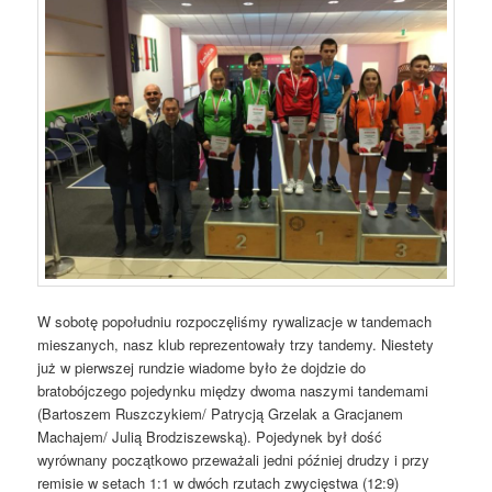
W sobotę popołudniu rozpoczęliśmy rywalizacje w tandemach
mieszanych, nasz klub reprezentowały trzy tandemy. Niestety
już w pierwszej rundzie wiadome było że dojdzie do
bratobójczego pojedynku między dwoma naszymi tandemami
(Bartoszem Ruszczykiem/ Patrycją Grzelak a Gracjanem
Machajem/ Julią Brodziszewską). Pojedynek był dość
wyrównany początkowo przeważali jedni później drudzy i przy
remisie w setach 1:1 w dwóch rzutach zwycięstwa (12:9)