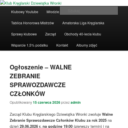
Przeskocz
Przeskocz
Klub Kręglarski Dziewiątka Wronki
do
do
Główne
Szuka
Klubowy Youtube
Młodzież
Drużyny ligowe
tekstu
widgetów
menu
Klub Kręglarski Dziewiątka Wronki
Tablica Honorowa Mistrzów
Amatorska Liga Kręglarska
Sprawy klubowe
Zarząd
Obchody 40-lecia klubu
Wsparcie 1,5% podatku
Kontakt
Albumy zdjęć
Ogłoszenie – WALNE
ZEBRANIE
SPRAWOZDAWCZE
CZŁONKÓW
Opublikowany
15 czerwca 2026
przez
admin
Zarząd Klubu Kręglarskiego Dziewiątka Wronki zwołuje
Walne
Zebranie Sprawozdawcze Członków Klubu
za rok 2025
na
dzień
29.06.2026 r. na godzinę 19:00
(pierwszy termin) i na