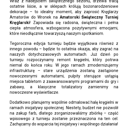
Wraz z nadejściem świątecznego sezonu, drzewa tracą
ostatnie liście, a w sklepach królują bożonarodzeniowe
dekoracje – to idealny moment, aby zaprosić Kręglarzy
Amatorów do Wronek na
Amatorski Świąteczny Turniej
Kręglarski
! Zapowiada się radosna, świąteczna i pełna
ciepła atmosfera, wzbogacona pozytywnymi emocjami,
które nieodłącznie towarzyszą naszym spotkaniom.
Tegoroczna edycja turnieju będzie wyjątkowa również z
innego powodu – będzie to ostatnia okazja, aby zagrać na
naszych dotychczasowych automatach. Już dzień po
turnieju rozpoczynamy remont kręgielni, który potrwa
niemal do końca roku. W jego ramach zmodernizujemy
infrastrukturę – stare urządzenia zostaną zastąpione
nowoczesnymi automatami, pulpity sterujące ustąpią
miejsca tabletom z zaawansowanymi programami do gry i
zabawy, a klasyczne totalizatory zamienimy na
nowoczesne wyświetlacze.
Dodatkowo planujemy wspólnie odmalować halę kręgielni w
ramach inicjatywy społecznej. Niestety, budżet nie pozwolił
na zakup farb, dlatego zorganizowaliśmy zbiórkę – część
wpisowego z turnieju zostanie przeznaczona na ten cel.
Zachęcamy do wsparcia tej inicjatywy i wspólnego działania!