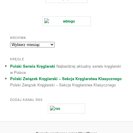
ARCHIWA
A
r
c
KRĘGLE
h
Polski Serwis Kręglarski
Najbardziej aktualny serwis kręglarski
i
w Polsce
w
a
Polski Związek Kręglarski – Sekcja Kręglarstwa Klasycznego
Polski Związek Kręglarski – Sekcja Kręglarstwa Klasycznego
DODAJ KANAŁ RSS