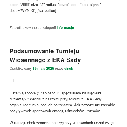
color=”#ffffff” size=”8″ radius=”round” icon=”icon: signal”
desc=”WYNIKI”][/su_button]
Zaszufladkowano do kategorii
Informacje
Podsumowanie Turnieju
Wiosennego z EKA Sady
Opublikowany
19 maja 2025
przez
cinek
Ostatnią sobotę (17.05.2025 r.) spędziliśmy na kręgielni
“Dziewiątki” Wronki z naszymi przyjaciółmi z EKA Sady,
organizując turniej pod ich patronatem. Jak zawsze nie zabrakło
pozytywnych sportowych emocji, uśmiechów i rozmów.
W turnieju obok wronieckich kręglarzy w zawodach udział wzięli