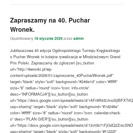
Zapraszamy na 40. Puchar
Wronek.
Opublikowany
18 stycznia 2026
przez
admin
Jubileuszowa 40 edycja Ogólnopolskiego Turnieju Kręglarskiego
o Puchar Wronek to kolejna rywalizacja w Młodzieżowym Grand
Prix Polski. Zapraszamy do zgłoszeń [su_button
url=”http://9wronki.pl/wp-
content/uploads/2026/01/zaproszenie_40PucharWronek.pdf”
target=”blank” style=”soft” background=”#246e1d” color=”#ffffff”
size=”8″ radius=”round” icon=”icon: info-circle”
desc=”INFORMACJA”][/su_button][su_button
url=”https://docs.google.com/spreadsheets/d/1AFr9R43LhnoSjlBFXTr
usp=sharing” target=”blank” style=”soft” background=”#1d246e”
color=”#ffffff” size=”8″ radius=”round” icon=”icon: calendar-check-
o” desc=”PLAN GIER”][/su_button][su_button
url=”https://docs.google.com/spreadsheets/d/12vt0b71FjGdQ2Zni
usp=sharing” target=”blank” style=”soft” background=”#f1222f”