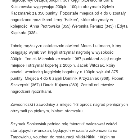
Kulczewska wygrywając 200pln. 100pln otrzymała Sylwia
Kaczmarek za 356 punkty. Pozostałe miejsca od 4 do 6 zostały
nagrodzone ręcznikami firmy “Falken”, które otrzymały w
kolejności Anna Piotrowska (355) Weronika Remisz (343) i Edyta
Kląskała (338).
Tabelę mężczyzn ostatecznie otwierał Marek Luftmann, który
osiągając wynik 391 kręgli otrzymał nagrodę w wysokości
300pln. Tomek Michalak ze swoimi 387 punktami zajął drugie
miejsce i otrzymał kopertę z 200pln. Jacek Witczak, który
opuścił wroniecką kręgielnię bogatszy o 100pln wykulał 375
punkty. Miejsca 4 do 6 zajęli Dominik Krzyżaniak (368), Robert
Szczepski (367) i Darek Kujawa (363). Zostali oni również
nagrodzeni ręcznikami.
Zawodniczki i zawodnicy z miejsc 1-3 oprócz nagród pieniężnych
otrzymali po pięknym, białym storczyku.
Szymek Sobkowiak pełniąc rolę “sierotki” wylosował wśród
startujących wronczan, będących w czasie zakończenia na
Targowichu, voucher do restauracji Mikki-Nikki. 100pln na