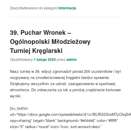
Zaszufladkowano do kategorii
Informacje
39. Puchar Wronek –
Ogólnopolski Młodzieżowy
Turniej Kręglarski
Opublikowany
1 lutego 2025
przez
admin
Nasz turniej w 39. edycji zgromadził ponad 200 uczestników i był
rozgrywany na zmodernizowanej kręgielni bardzo sprawnie.
Dziękujemy wszystkim za udział, zaangażowanie w sportowej
atmosferze. Do zobaczenia za rok a poniżej znajdziecie końcowe
wyniki.
[su_button
url=”https://docs.google.com/spreadsheets/d/1u1BLRGSStoMTyChqS
usp=sharing” target=”blank” background=”#ef4446″ color=”#ffffff”
size=”5″ radius=”round” icon=”icon: sort-amount-desc”