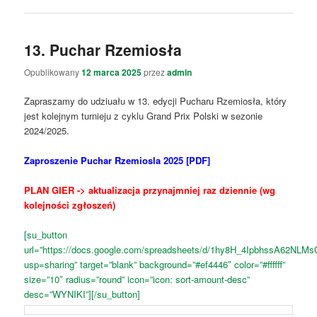
13. Puchar Rzemiosła
Opublikowany
12 marca 2025
przez
admin
Zapraszamy do udziuału w 13. edycji Pucharu Rzemiosła, który
jest kolejnym turnieju z cyklu Grand Prix Polski w sezonie
2024/2025.
Zaproszenie Puchar Rzemiosla 2025 [PDF]
PLAN GIER -> aktualizacja przynajmniej raz dziennie (wg
kolejności zgłoszeń)
[su_button
url=”https://docs.google.com/spreadsheets/d/1hy8H_4IpbhssA62N
usp=sharing” target=”blank” background=”#ef4446″ color=”#ffffff”
size=”10″ radius=”round” icon=”icon: sort-amount-desc”
desc=”WYNIKI”][/su_button]