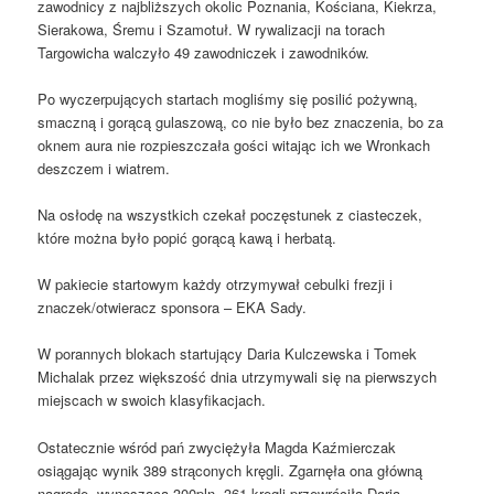
zawodnicy z najbliższych okolic Poznania, Kościana, Kiekrza,
Sierakowa, Śremu i Szamotuł. W rywalizacji na torach
Targowicha walczyło 49 zawodniczek i zawodników.
Po wyczerpujących startach mogliśmy się posilić pożywną,
smaczną i gorącą gulaszową, co nie było bez znaczenia, bo za
oknem aura nie rozpieszczała gości witając ich we Wronkach
deszczem i wiatrem.
Na osłodę na wszystkich czekał poczęstunek z ciasteczek,
które można było popić gorącą kawą i herbatą.
W pakiecie startowym każdy otrzymywał cebulki frezji i
znaczek/otwieracz sponsora – EKA Sady.
W porannych blokach startujący Daria Kulczewska i Tomek
Michalak przez większość dnia utrzymywali się na pierwszych
miejscach w swoich klasyfikacjach.
Ostatecznie wśród pań zwyciężyła Magda Kaźmierczak
osiągając wynik 389 strąconych kręgli. Zgarnęła ona główną
nagrodę, wynoszącą 300pln. 361 kręgli przewróciła Daria