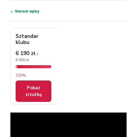
Nawigacja
←
Starsze wpisy
wpisu