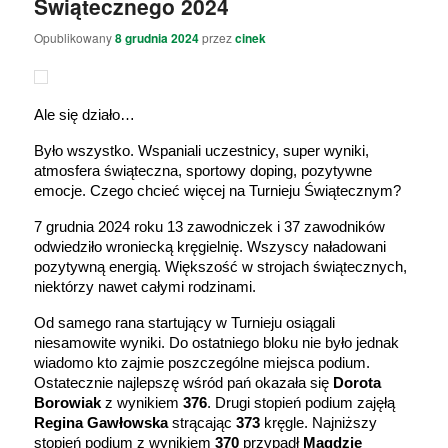
Świątecznego 2024
Opublikowany
8 grudnia 2024
przez
cinek
Ale się działo…
Było wszystko. Wspaniali uczestnicy, super wyniki,
atmosfera świąteczna, sportowy doping, pozytywne
emocje. Czego chcieć więcej na Turnieju Świątecznym?
7 grudnia 2024 roku 13 zawodniczek i 37 zawodników
odwiedziło wroniecką kręgielnię. Wszyscy naładowani
pozytywną energią. Większość w strojach świątecznych,
niektórzy nawet całymi rodzinami.
Od samego rana startujący w Turnieju osiągali
niesamowite wyniki. Do ostatniego bloku nie było jednak
wiadomo kto zajmie poszczególne miejsca podium.
Ostatecznie najlepszę wśród pań okazała się
Dorota
Borowiak
z wynikiem
376
. Drugi stopień podium zajęłą
Regina Gawłowska
strącając
373
kręgle. Najniższy
stopień podium z wynikiem
370
przypadł
Magdzie