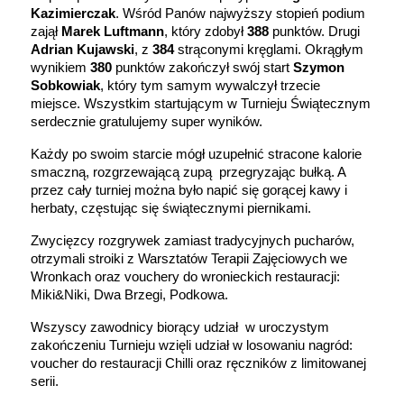
Kazimierczak
. Wśród Panów najwyższy stopień podium
zajął
Marek Luftmann
, który zdobył
388
punktów. Drugi
Adrian Kujawski
, z
384
strąconymi kręglami. Okrągłym
wynikiem
380
punktów zakończył swój start
Szymon
Sobkowiak
, który tym samym wywalczył trzecie
miejsce. Wszystkim startującym w Turnieju Świątecznym
serdecznie gratulujemy super wyników.
Każdy po swoim starcie mógł uzupełnić stracone kalorie
smaczną, rozgrzewającą zupą przegryzając bułką. A
przez cały turniej można było napić się gorącej kawy i
herbaty, częstując się świątecznymi piernikami.
Zwycięzcy rozgrywek zamiast tradycyjnych pucharów,
otrzymali stroiki z Warsztatów Terapii Zajęciowych we
Wronkach oraz vouchery do wronieckich restauracji:
Miki&Niki, Dwa Brzegi, Podkowa.
Wszyscy zawodnicy biorący udział w uroczystym
zakończeniu Turnieju wzięli udział w losowaniu nagród:
voucher do restauracji Chilli oraz ręczników z limitowanej
serii.