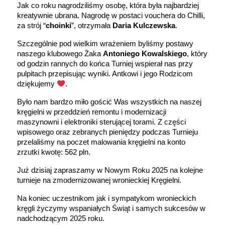
Jak co roku nagrodziliśmy osobę, która była najbardziej
kreatywnie ubrana. Nagrodę w postaci vouchera do Chilli,
za strój “
choinki
”, otrzymała
Daria Kulczewska
.
Szczególnie pod wielkim wrażeniem byliśmy postawy
naszego klubowego Żaka
Antoniego Kowalskiego
, który
od godzin rannych do końca Turniej wspierał nas przy
pulpitach przepisując wyniki. Antkowi i jego Rodzicom
dziękujemy
.
Było nam bardzo miło gościć Was wszystkich na naszej
kręgielni w przeddzień remontu i modernizacji
maszynowni i elektroniki sterującej torami. Z części
wpisowego oraz zebranych pieniędzy podczas Turnieju
przelaliśmy na poczet malowania kręgielni na konto
zrzutki kwotę: 562 pln.
Już dzisiaj zapraszamy w Nowym Roku 2025 na kolejne
turnieje na zmodernizowanej wronieckiej Kręgielni.
Na koniec uczestnikom jak i sympatykom wronieckich
kręgli życzymy wspaniałych Świąt i samych sukcesów w
nadchodzącym 2025 roku.