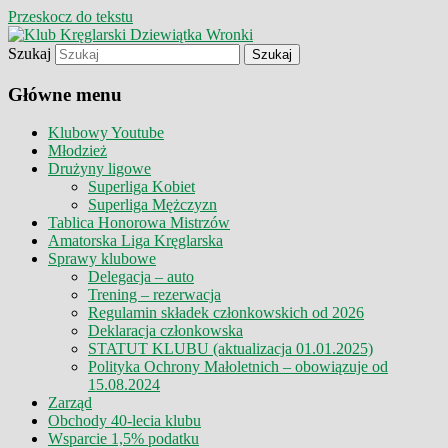
Przeskocz do tekstu
Szukaj
Klub Kręglarski Dziewiątka Wronki
Klub Kręglarski Dziewiątka
Główne menu
Wronki
Klubowy Youtube
Młodzież
Drużyny ligowe
Superliga Kobiet
Superliga Mężczyzn
Tablica Honorowa Mistrzów
Amatorska Liga Kręglarska
Sprawy klubowe
Delegacja – auto
Trening – rezerwacja
Regulamin składek członkowskich od 2026
Deklaracja członkowska
STATUT KLUBU (aktualizacja 01.01.2025)
Polityka Ochrony Małoletnich – obowiązuje od
15.08.2024
Zarząd
Obchody 40-lecia klubu
Wsparcie 1,5% podatku