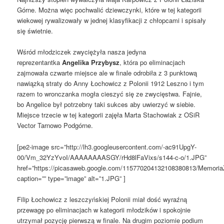
Górne. Można więc pochwalić dziewczynki, które w tej kategorii
wiekowej rywalizowały w jednej klasyfikacji z chłopcami i spisały
się świetnie.
Wśród młodziczek zwyciężyła nasza jedyna
reprezentantka
Angelika Przybysz
, która po eliminacjach
zajmowała czwarte miejsce ale w finale odrobiła z 3 punktową
nawiązką straty do Anny Łochowicz z Polonii 1912 Leszno i tym
razem to wronczanka mogła cieszyć się ze zwycięstwa. Fajnie,
bo Angelice był potrzebny taki sukces aby uwierzyć w siebie.
Miejsce trzecie w tej kategorii zajęła Marta Stachowiak z OSiR
Vector Tarnowo Podgórne.
[pe2-image src=”http://lh3.googleusercontent.com/-ac91UpgY-
00/Vm_32YzYvoI/AAAAAAAASGY/rHd8lFaVixs/s144-c-o/1.JPG”
href=”https://picasaweb.google.com/115770204132108380813/Memori
caption=”” type=”image” alt=”1.JPG” ]
Filip Łochowicz z leszczyńskiej Polonii miał dość wyraźną
przewagę po eliminacjach w kategorii młodzików i spokojnie
utrzymał pozycję pierwszą w finale. Na drugim poziomie podium