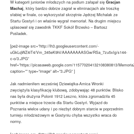
W kategorii juniorów młodszych na podium załapał się
Gracjan
Machaj
, który bardzo dobrze zagrał w eliminacjach ale troszkę
słabiej w finale, co wykorzystał skrzętnie Jędrzej Michalak ze
Startu Gostyń i on właśnie wygrał memoriał. Na drugim miejscu
uplasował się zawodnik TKKF Sokół Brzesko – Bartosz
Pośladek.
[pe2-image src=”http://lh3.googleusercontent.com/-
uGkLqWZ4iT4/Vm_345eK9hI/AAAAAAAASGw/RSa_7zu5xIg/s144-
c-o/3.JPG”
href=”https://picasaweb.google.com/115770204132108380813/Memori
caption=”” type=”image” alt=”3.JPG” ]
Jak nadmieniłem wcześniej Dziewiątka-Amica Wronki
zwyciężyła klasyfikację klubową, zdobywając 48 punktów. Blisko
nas była drużyna Polonii 1912 Leszno, która zgromadziła 45
punktów a miejsce trzecie dla Startu Gostyń. Wyjazd do
Poznania wielce udany i po niezbyt dobrym starcie w poprzednim
turnieju młodzieżowym w Gostyniu chyba wszystko wraca do
normy.