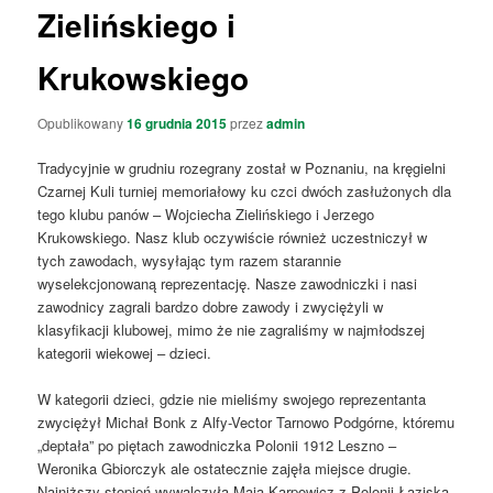
Zielińskiego i
Krukowskiego
Opublikowany
16 grudnia 2015
przez
admin
Tradycyjnie w grudniu rozegrany został w Poznaniu, na kręgielni
Czarnej Kuli turniej memoriałowy ku czci dwóch zasłużonych dla
tego klubu panów – Wojciecha Zielińskiego i Jerzego
Krukowskiego. Nasz klub oczywiście również uczestniczył w
tych zawodach, wysyłając tym razem starannie
wyselekcjonowaną reprezentację. Nasze zawodniczki i nasi
zawodnicy zagrali bardzo dobre zawody i zwyciężyli w
klasyfikacji klubowej, mimo że nie zagraliśmy w najmłodszej
kategorii wiekowej – dzieci.
W kategorii dzieci, gdzie nie mieliśmy swojego reprezentanta
zwyciężył Michał Bonk z Alfy-Vector Tarnowo Podgórne, któremu
„deptała” po piętach zawodniczka Polonii 1912 Leszno –
Weronika Gbiorczyk ale ostatecznie zajęła miejsce drugie.
Najniższy stopień wywalczyła Maja Karpowicz z Polonii Łaziska