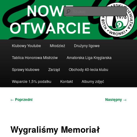
Przeskocz
Klub Kręglarski Dziewiątka Wronki
do
Szuka
tekstu
Klub Kręglarski Dziewiątka Wronki
Główne
Klubowy Youtube
Młodzież
Drużyny ligowe
menu
Tablica Honorowa Mistrzów
Amatorska Liga Kręglarska
Sprawy klubowe
Zarząd
Obchody 40-lecia klubu
Wsparcie 1,5% podatku
Kontakt
Albumy zdjęć
Nawigacja
←
Poprzedni
Następny
→
wpisu
Wygraliśmy Memoriał