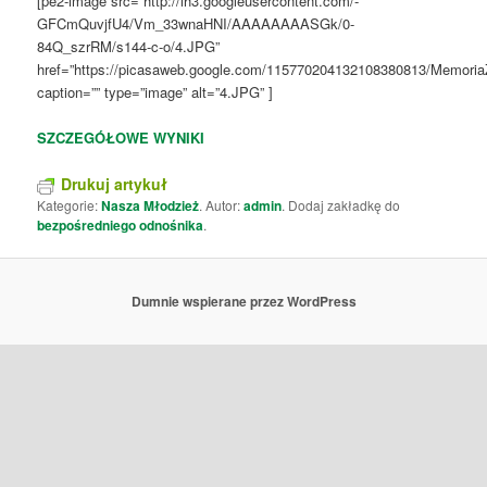
[pe2-image src=”http://lh3.googleusercontent.com/-
GFCmQuvjfU4/Vm_33wnaHNI/AAAAAAAASGk/0-
84Q_szrRM/s144-c-o/4.JPG”
href=”https://picasaweb.google.com/115770204132108380813/Memori
caption=”” type=”image” alt=”4.JPG” ]
SZCZEGÓŁOWE WYNIKI
Drukuj artykuł
Kategorie:
Nasza Młodzież
. Autor:
admin
. Dodaj zakładkę do
bezpośredniego odnośnika
.
Dumnie wspierane przez WordPress