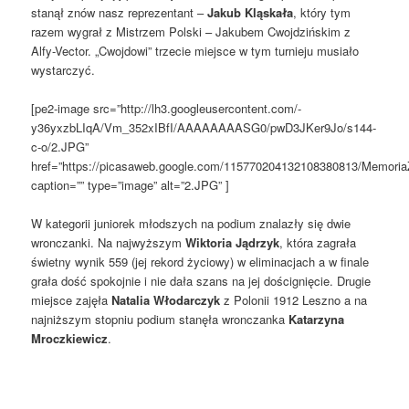
stanął znów nasz reprezentant –
Jakub Kląskała
, który tym
razem wygrał z Mistrzem Polski – Jakubem Cwojdzińskim z
Alfy-Vector. „Cwojdowi” trzecie miejsce w tym turnieju musiało
wystarczyć.
[pe2-image src=”http://lh3.googleusercontent.com/-
y36yxzbLIqA/Vm_352xIBfI/AAAAAAAASG0/pwD3JKer9Jo/s144-
c-o/2.JPG”
href=”https://picasaweb.google.com/115770204132108380813/Memori
caption=”” type=”image” alt=”2.JPG” ]
W kategorii juniorek młodszych na podium znalazły się dwie
wronczanki. Na najwyższym
Wiktoria Jądrzyk
, która zagrała
świetny wynik 559 (jej rekord życiowy) w eliminacjach a w finale
grała dość spokojnie i nie dała szans na jej doścignięcie. Drugie
miejsce zajęła
Natalia Włodarczyk
z Polonii 1912 Leszno a na
najniższym stopniu podium stanęła wronczanka
Katarzyna
Mroczkiewicz
.