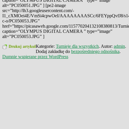
caption=”OLYMPUS DIGITAL CAMERA ” type=”image”
alt=”PC050051.JPG” ] [pe2-image
src=”http://lh3.googleusercontent.com/-
I1_cXMOei4E/VmSi4cpwOeI/AAAAAAAASCc/6FEYppQvfJ8/s1
c-o/PC050053.JPG”
href=”https://picasaweb.google.com/115770204132108380813/Tu
caption=”OLYMPUS DIGITAL CAMERA ” type=”image”
alt=”PC050053.JPG” ]
Kategorie:
Turnieje dla wszystkich
. Autor:
admin
.
Drukuj artykuł
Dodaj zakładkę do
bezpośredniego odnośnika
.
Dumnie wspierane przez WordPress