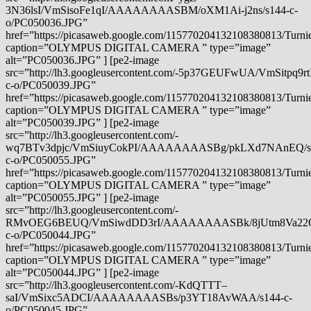
3N36lsI/VmSisoFe1qI/AAAAAAAASBM/oXM1Ai-j2ns/s144-c-
o/PC050036.JPG”
href=”https://picasaweb.google.com/115770204132108380813/Tu
caption=”OLYMPUS DIGITAL CAMERA ” type=”image”
alt=”PC050036.JPG” ] [pe2-image
src=”http://lh3.googleusercontent.com/-5p37GEUFwUA/VmSit
c-o/PC050039.JPG”
href=”https://picasaweb.google.com/115770204132108380813/Tu
caption=”OLYMPUS DIGITAL CAMERA ” type=”image”
alt=”PC050039.JPG” ] [pe2-image
src=”http://lh3.googleusercontent.com/-
wq7BTv3dpjc/VmSiuyCokPI/AAAAAAAASBg/pkLXd7NAnEQ/s
c-o/PC050055.JPG”
href=”https://picasaweb.google.com/115770204132108380813/Tu
caption=”OLYMPUS DIGITAL CAMERA ” type=”image”
alt=”PC050055.JPG” ] [pe2-image
src=”http://lh3.googleusercontent.com/-
RMvOEG6BEUQ/VmSiwdDD3rI/AAAAAAAASBk/8jUtm8Va22Q
c-o/PC050044.JPG”
href=”https://picasaweb.google.com/115770204132108380813/Tu
caption=”OLYMPUS DIGITAL CAMERA ” type=”image”
alt=”PC050044.JPG” ] [pe2-image
src=”http://lh3.googleusercontent.com/-KdQTTT–
saI/VmSixc5ADCI/AAAAAAAASBs/p3YT18AvWAA/s144-c-
o/PC050045.JPG”