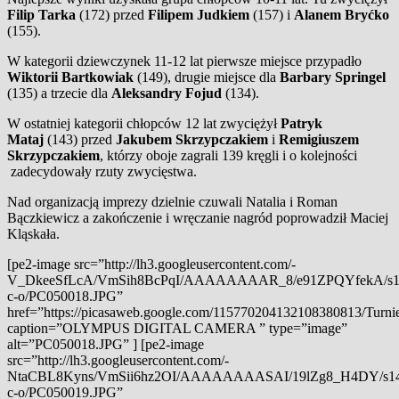
Filip Tarka
(172) przed
Filipem Judkiem
(157) i
Alanem Bryćko
(155).
W kategorii dziewczynek 11-12 lat pierwsze miejsce przypadło
Wiktorii Bartkowiak
(149), drugie miejsce dla
Barbary Springel
(135) a trzecie dla
Aleksandry Fojud
(134).
W ostatniej kategorii chłopców 12 lat zwyciężył
Patryk
Mataj
(143) przed
Jakubem Skrzypczakiem
i
Remigiuszem
Skrzypczakiem
, którzy oboje zagrali 139 kręgli i o kolejności
zadecydowały rzuty zwycięstwa.
Nad organizacją imprezy dzielnie czuwali Natalia i Roman
Bączkiewicz a zakończenie i wręczanie nagród poprowadził Maciej
Kląskała.
[pe2-image src=”http://lh3.googleusercontent.com/-
V_DkeeSfLcA/VmSih8BcPqI/AAAAAAAAR_8/e91ZPQYfekA/s1
c-o/PC050018.JPG”
href=”https://picasaweb.google.com/115770204132108380813/Tu
caption=”OLYMPUS DIGITAL CAMERA ” type=”image”
alt=”PC050018.JPG” ] [pe2-image
src=”http://lh3.googleusercontent.com/-
NtaCBL8Kyns/VmSii6hz2OI/AAAAAAAASAI/19lZg8_H4DY/s14
c-o/PC050019.JPG”