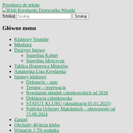
Przeskocz do tekstu
Szukaj
Klub Kręglarski Dziewiątka Wronki
Klub Kręglarski Dziewiątka
Główne menu
Wronki
Klubowy Youtube
Młodzież
Drużyny ligowe
Superliga Kobiet
Superliga Mężczyzn
Tablica Honorowa Mistrzów
Amatorska Liga Kręglarska
Sprawy klubowe
Delegacja – auto
Trening – rezerwacja
Regulamin składek członkowskich od 2026
Deklaracja członkowska
STATUT KLUBU (aktualizacja 01.01.2025)
Polityka Ochrony Małoletnich – obowiązuje od
15.08.2024
Zarząd
Obchody 40-lecia klubu
Wsparcie 1,5% podatku