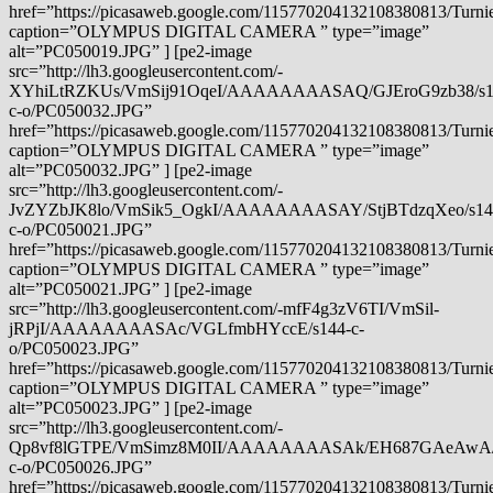
href=”https://picasaweb.google.com/115770204132108380813/Tu
caption=”OLYMPUS DIGITAL CAMERA ” type=”image”
alt=”PC050019.JPG” ] [pe2-image
src=”http://lh3.googleusercontent.com/-
XYhiLtRZKUs/VmSij91OqeI/AAAAAAAASAQ/GJEroG9zb38/s1
c-o/PC050032.JPG”
href=”https://picasaweb.google.com/115770204132108380813/Tu
caption=”OLYMPUS DIGITAL CAMERA ” type=”image”
alt=”PC050032.JPG” ] [pe2-image
src=”http://lh3.googleusercontent.com/-
JvZYZbJK8lo/VmSik5_OgkI/AAAAAAAASAY/StjBTdzqXeo/s14
c-o/PC050021.JPG”
href=”https://picasaweb.google.com/115770204132108380813/Tu
caption=”OLYMPUS DIGITAL CAMERA ” type=”image”
alt=”PC050021.JPG” ] [pe2-image
src=”http://lh3.googleusercontent.com/-mfF4g3zV6TI/VmSil-
jRPjI/AAAAAAAASAc/VGLfmbHYccE/s144-c-
o/PC050023.JPG”
href=”https://picasaweb.google.com/115770204132108380813/Tu
caption=”OLYMPUS DIGITAL CAMERA ” type=”image”
alt=”PC050023.JPG” ] [pe2-image
src=”http://lh3.googleusercontent.com/-
Qp8vf8lGTPE/VmSimz8M0II/AAAAAAAASAk/EH687GAeAwA/
c-o/PC050026.JPG”
href=”https://picasaweb.google.com/115770204132108380813/Tu