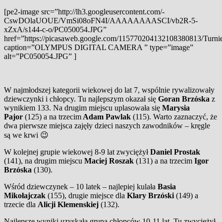
[pe2-image src=”http://lh3.googleusercontent.com/-
CswDOlaUOUE/VmSi08oFN4I/AAAAAAAASCI/vb2R-5-
xZxA/s144-c-o/PC050054.JPG”
href=”https://picasaweb.google.com/115770204132108380813/Tu
caption=”OLYMPUS DIGITAL CAMERA ” type=”image”
alt=”PC050054.JPG” ]
W najmłodszej kategorii wiekowej do lat 7, wspólnie rywalizowały
dziewczynki i chłopcy. Tu najlepszym okazał się
Goran Brzóska
z
wynikiem 133. Na drugim miejscu uplasowała się
Marysia
Pajor
(125) a na trzecim
Adam Pawlak
(115). Warto zaznaczyć, że
dwa pierwsze miejsca zajęły dzieci naszych zawodników – kręgle
są we krwi 😉
W kolejnej grupie wiekowej 8-9 lat zwyciężył
Daniel Prostak
(141), na drugim miejscu
Maciej Roszak
(131) a na trzecim
Igor
Brzóska
(130).
Wśród dziewczynek – 10 latek – najlepiej kulała
Basia
Mikołajczak
(155), drugie miejsce dla
Klary Brzóski
(149) a
trzecie dla
Alicji Klemenskiej
(132).
Najlepsze wyniki uzyskała grupa chłopców 10-11 lat. Tu zwyciężył