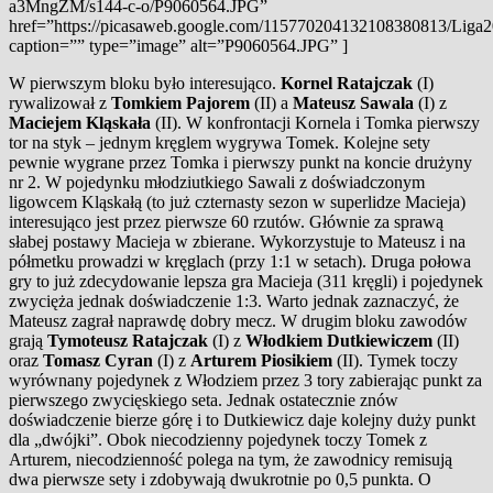
a3MngZM/s144-c-o/P9060564.JPG”
href=”https://picasaweb.google.com/115770204132108380813/Li
caption=”” type=”image” alt=”P9060564.JPG” ]
W pierwszym bloku było interesująco.
Kornel Ratajczak
(I)
rywalizował z
Tomkiem Pajorem
(II) a
Mateusz Sawala
(I) z
Maciejem Kląskała
(II). W konfrontacji Kornela i Tomka pierwszy
tor na styk – jednym kręglem wygrywa Tomek. Kolejne sety
pewnie wygrane przez Tomka i pierwszy punkt na koncie drużyny
nr 2. W pojedynku młodziutkiego Sawali z doświadczonym
ligowcem Kląskałą (to już czternasty sezon w superlidze Macieja)
interesująco jest przez pierwsze 60 rzutów. Głównie za sprawą
słabej postawy Macieja w zbierane. Wykorzystuje to Mateusz i na
półmetku prowadzi w kręglach (przy 1:1 w setach). Druga połowa
gry to już zdecydowanie lepsza gra Macieja (311 kręgli) i pojedynek
zwycięża jednak doświadczenie 1:3. Warto jednak zaznaczyć, że
Mateusz zagrał naprawdę dobry mecz. W drugim bloku zawodów
grają
Tymoteusz Ratajczak
(I) z
Włodkiem Dutkiewiczem
(II)
oraz
Tomasz Cyran
(I) z
Arturem Piosikiem
(II). Tymek toczy
wyrównany pojedynek z Włodziem przez 3 tory zabierając punkt za
pierwszego zwycięskiego seta. Jednak ostatecznie znów
doświadczenie bierze górę i to Dutkiewicz daje kolejny duży punkt
dla „dwójki”. Obok niecodzienny pojedynek toczy Tomek z
Arturem, niecodzienność polega na tym, że zawodnicy remisują
dwa pierwsze sety i zdobywają dwukrotnie po 0,5 punkta. O