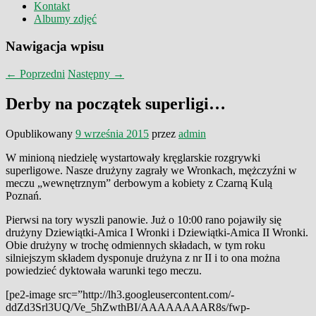
Kontakt
Albumy zdjęć
Nawigacja wpisu
←
Poprzedni
Następny
→
Derby na początek superligi…
Opublikowany
9 września 2015
przez
admin
W minioną niedzielę wystartowały kręglarskie rozgrywki
superligowe. Nasze drużyny zagrały we Wronkach, mężczyźni w
meczu „wewnętrznym” derbowym a kobiety z Czarną Kulą
Poznań.
Pierwsi na tory wyszli panowie. Już o 10:00 rano pojawiły się
drużyny Dziewiątki-Amica I Wronki i Dziewiątki-Amica II Wronki.
Obie drużyny w trochę odmiennych składach, w tym roku
silniejszym składem dysponuje drużyna z nr II i to ona można
powiedzieć dyktowała warunki tego meczu.
[pe2-image src=”http://lh3.googleusercontent.com/-
ddZd3Srl3UQ/Ve_5hZwthBI/AAAAAAAAR8s/fwp-