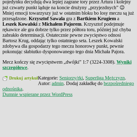
pojedynku decydują dwa lepiej zagrane tory przez Artura i kolejny
już czwarty punkt ląduje na koncie drużyny „przyjezdnych” 😉
Mniej emocji towarzyszy już w ostatnim bloku bo losy meczu są już
przesądzone.
Krzysztof Sawala
gra z
Bartkiem Krugiem
a
Leszek Kowalski
z
Michałem Pajorem
. Krzysztof podejmuje
rękawice ale gra dobrze tylko przez półtora toru, później już chyba
zabrakło determinacji. Ostatecznie pewne zwycięstwo odnosi
Bartosz Krug, oddając tylko ostatniego seta. Leszek Kowalski
zdobywa dla gospodarzy tego meczu honorowy punkt, pewnie
pokonując słabiutko dysponowanego tego dnia Michała Pajora.
Mecz kończy się zwycięstwem „dwójki” 1:7 (3224-3308).
Wyniki
szczegółowe
.
Kategorie:
Seniorzy/rki
,
Superliga Mężczyzn
.
Drukuj artykuł
Autor:
admin
. Dodaj zakładkę do
bezpośredniego
odnośnika
.
Dumnie wspierane przez WordPress