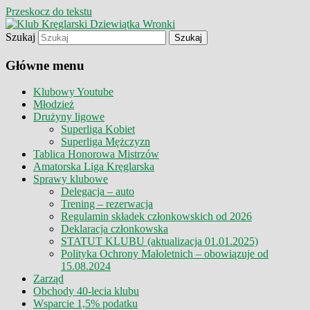
Przeskocz do tekstu
Szukaj
Klub Kręglarski Dziewiątka Wronki
Klub Kręglarski Dziewiątka
Główne menu
Wronki
Klubowy Youtube
Młodzież
Drużyny ligowe
Superliga Kobiet
Superliga Mężczyzn
Tablica Honorowa Mistrzów
Amatorska Liga Kręglarska
Sprawy klubowe
Delegacja – auto
Trening – rezerwacja
Regulamin składek członkowskich od 2026
Deklaracja członkowska
STATUT KLUBU (aktualizacja 01.01.2025)
Polityka Ochrony Małoletnich – obowiązuje od
15.08.2024
Zarząd
Obchody 40-lecia klubu
Wsparcie 1,5% podatku