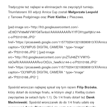
Tradycyjnie też najlepsi w eliminacjach nie zwyciężyli turnieju.
Triumfatorami XII edycji Amica Cup zostali
Małgorzata Leopold
z Tarnowa Podgórnego oraz
Piotr Kieliba
z Pleszewa.
[pe2-image src=”http://lh3.googleusercontent.com/-
uEt8D7Vh8wM/VW7G8TenboI/AAAAAAAARvY/fFOH1pjeHj8/s144-
c-o/P5310166.JPG”
href=”https://picasaweb.google.com/115770204132108380813/XIIAm
caption=”OLYMPUS DIGITAL CAMERA ” type=”image”
alt=”P5310166.JPG” ] [pe2-image
src=”http://lh3.googleusercontent.com/-jrxZTuf48ZY/VW7G-
nbOeRI/AAAAAAAARvo/OtDJx_fwwfk/s144-c-o/P5310168.JPG”
href=”https://picasaweb.google.com/115770204132108380813/XIIAm
caption=”OLYMPUS DIGITAL CAMERA ” type=”image”
alt=”P5310168.JPG” ]
Spośród wronczan najlepiej spisał się tym razem
Filip Brzóska
,
który dotarł do ścisłego finału, w którym uległ z Kielibą rzutem
zwycięstwa (w setach było 1:1). Do 1/4 finału dotarł też
Darek
Machniewski
. Spośród wronczanek do do 1/4 finału udało się