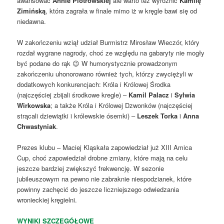
awansować
Annie Piotrowskiej
ale warto też wyróżnić
Kamilę
Zimińską
, która zagrała w finale mimo iż w kręgle bawi się od
niedawna.
W zakończeniu wziął udział Burmistrz Mirosław Wieczór, który
rozdał wygrane nagrody, choć ze względu na gabaryty nie mogły
być podane do rąk 😉 W humorystycznie prowadzonym
zakończeniu uhonorowano również tych, którzy zwyciężyli w
dodatkowych konkurencjach: Króla i Królowej Środka
(najczęściej zbijali środkowe kregle) –
Kamil Palacz
i
Sylwia
Wirkowska
; a także Króla i Królowej Dzwonków (najczęściej
strącali dziewiątki i królewskie ósemki) –
Leszek Torka
i
Anna
Chwastyniak
.
Prezes klubu – Maciej Kląskała zapowiedział już XIII Amica
Cup, choć zapowiedział drobne zmiany, które mają na celu
jeszcze bardziej zwiększyć frekwencję. W sezonie
jubileuszowym na pewno nie zabraknie niespodzianek, które
powinny zachęcić do jeszcze liczniejszego odwiedzania
wronieckiej kręgielni.
WYNIKI SZCZEGÓŁOWE