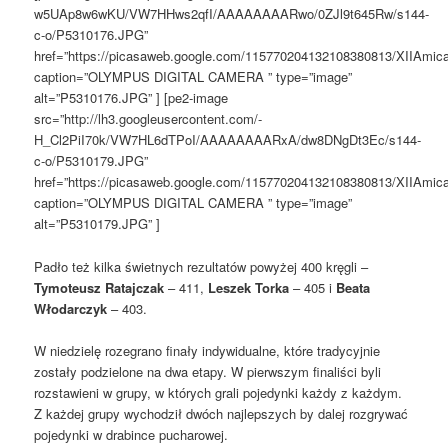
w5UAp8w6wKU/VW7HHws2qfI/AAAAAAAARwo/0ZJl9t645Rw/s144-
c-o/P5310176.JPG”
href=”https://picasaweb.google.com/115770204132108380813/XIIAm
caption=”OLYMPUS DIGITAL CAMERA ” type=”image”
alt=”P5310176.JPG” ] [pe2-image
src=”http://lh3.googleusercontent.com/-
H_Cl2PiI70k/VW7HL6dTPoI/AAAAAAAARxA/dw8DNgDt3Ec/s144-
c-o/P5310179.JPG”
href=”https://picasaweb.google.com/115770204132108380813/XIIAm
caption=”OLYMPUS DIGITAL CAMERA ” type=”image”
alt=”P5310179.JPG” ]
Padło też kilka świetnych rezultatów powyżej 400 kręgli –
Tymoteusz Ratajczak
– 411,
Leszek Torka
– 405 i
Beata
Włodarczyk
– 403.
W niedzielę rozegrano finały indywidualne, które tradycyjnie
zostały podzielone na dwa etapy. W pierwszym finaliści byli
rozstawieni w grupy, w których grali pojedynki każdy z każdym.
Z każdej grupy wychodził dwóch najlepszych by dalej rozgrywać
pojedynki w drabince pucharowej.