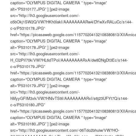
caption=”OLYMPUS DIGITAL CAMERA ” type=”image”
alt=”P5310177.JPG” ] [pe2-image
src=”http://lh3.googleusercontent.com/-
o5bOkj1SW2Q/VW7HKh0lakI/AAAAAAAARw4/DYwXvRALuCc/s144-
c-o/P5310178.JPG”
href=”https://picasaweb.google.com/115770204132108380813/XIIAm
caption=”OLYMPUS DIGITAL CAMERA ” type=”image”
alt=”P5310178.JPG” ] [pe2-image
src=”http://lh3.googleusercontent.com/-
H_Cl2PiI70k/VW7HL6dTPoI/AAAAAAAARxA/dw8DNgDt3Ec/s144-
c-o/P5310179.JPG”
href=”https://picasaweb.google.com/115770204132108380813/XIIAm
caption=”OLYMPUS DIGITAL CAMERA ” type=”image”
alt=”P5310179.JPG” ] [pe2-image
src=”http://lh3.googleusercontent.com/-
hMyyGFIM3xk/VW7HNlvTS9I/AAAAAAAARxI/s6j23UFYt7Q/s144-
c-o/P5310180.JPG”
href=”https://picasaweb.google.com/115770204132108380813/XIIAm
caption=”OLYMPUS DIGITAL CAMERA ” type=”image”
alt=”P5310180.JPG” ] [pe2-image
src=”http://lh3.googleusercontent.com/-06Tdo2bhuiw/VW7HO-