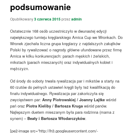
podsumowanie
Opublikowany
3 czerwca 2015
przez
admin
Ostatecznie 168 osób uczestniczyło w dwunastej edycji
największego turnieju kręglarskiego Amica Cup we Wronkach. Do
Wronek zjechała liczna grupa kręglarzy z najdalszych zakątków
Polski by rywalizować o nagrody główne ufundowane przez firmę
Amica w kilku konkurencjach: parach męskich i żeńskich,
mikstach (parach mieszanych) oraz indywidualnych kobiet i
mężczyzn.
Od środy do soboty trwała rywalizacja par i mikstów a starty na
60 rzutów do pełnych ustawień kręgli były też kwalifikacją do
finału indywidualnego. Rywalizacja par zakończyła się
zwycięstwem par:
Anny Piotrowskiej / Joanny Lajtke
wśród
pań oraz
Piotra Kieliby / Bartosza Kruga
wśród panów.
Najlepszym duetem mieszanym była para rodzinna (mama z
synem) –
Beaty i Bartosza Włodarczyków
.
[pe2-image src=”http://lh3.googleusercontent.com/-