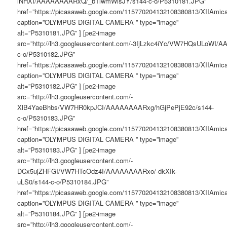
iNHXI/AAAAAAAARxQ/_bTlwmWlsJY/s144-c-o/P5310181.JPG”
href=”https://picasaweb.google.com/115770204132108380813/XIIAm
caption=”OLYMPUS DIGITAL CAMERA ” type=”image”
alt=”P5310181.JPG” ] [pe2-image
src=”http://lh3.googleusercontent.com/-3IjLzkc4iYc/VW7HQsULoW
c-o/P5310182.JPG”
href=”https://picasaweb.google.com/115770204132108380813/XIIAm
caption=”OLYMPUS DIGITAL CAMERA ” type=”image”
alt=”P5310182.JPG” ] [pe2-image
src=”http://lh3.googleusercontent.com/-
XlB4YaeBhbs/VW7HR0kpJCI/AAAAAAAARxg/hGjPePjE92c/s144-
c-o/P5310183.JPG”
href=”https://picasaweb.google.com/115770204132108380813/XIIAm
caption=”OLYMPUS DIGITAL CAMERA ” type=”image”
alt=”P5310183.JPG” ] [pe2-image
src=”http://lh3.googleusercontent.com/-
DCx5ujZHFGI/VW7HTcOdz4I/AAAAAAAARxo/-dkXIk-
uLS0/s144-c-o/P5310184.JPG”
href=”https://picasaweb.google.com/115770204132108380813/XIIAm
caption=”OLYMPUS DIGITAL CAMERA ” type=”image”
alt=”P5310184.JPG” ] [pe2-image
src=”http://lh3.googleusercontent.com/-