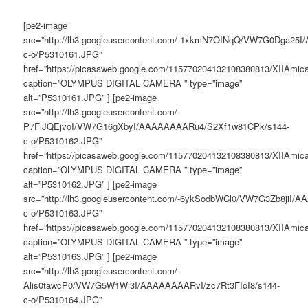
[pe2-image
src=”http://lh3.googleusercontent.com/-1xkmN7OINqQ/VW7G0Dga2
c-o/P5310161.JPG”
href=”https://picasaweb.google.com/115770204132108380813/XIIAm
caption=”OLYMPUS DIGITAL CAMERA ” type=”image”
alt=”P5310161.JPG” ] [pe2-image
src=”http://lh3.googleusercontent.com/-
P7FiJQEjvoI/VW7G16gXbyI/AAAAAAAARu4/S2Xf1w81CPk/s144-
c-o/P5310162.JPG”
href=”https://picasaweb.google.com/115770204132108380813/XIIAm
caption=”OLYMPUS DIGITAL CAMERA ” type=”image”
alt=”P5310162.JPG” ] [pe2-image
src=”http://lh3.googleusercontent.com/-6ykSodbWCl0/VW7G3Zb8jiI
c-o/P5310163.JPG”
href=”https://picasaweb.google.com/115770204132108380813/XIIAm
caption=”OLYMPUS DIGITAL CAMERA ” type=”image”
alt=”P5310163.JPG” ] [pe2-image
src=”http://lh3.googleusercontent.com/-
Alis0tawcP0/VW7G5W1Wi3I/AAAAAAAARvI/zc7Rt3FIoI8/s144-
c-o/P5310164.JPG”