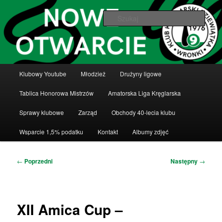
Przeskocz
Klub Kręglarski Dziewiątka Wronki
do
Szuka
tekstu
Klub Kręglarski Dziewiątka Wronki
Główne
Klubowy Youtube
Młodzież
Drużyny ligowe
menu
Tablica Honorowa Mistrzów
Amatorska Liga Kręglarska
Sprawy klubowe
Zarząd
Obchody 40-lecia klubu
Wsparcie 1,5% podatku
Kontakt
Albumy zdjęć
Nawigacja
←
Poprzedni
Następny
→
wpisu
XII Amica Cup –