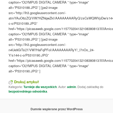
caption=”OLYMPUS DIGITAL CAMERA ” type=”image”
alt=”P5310188.JPG” ] [pe2-image
src=”http://lh3.googleusercontent.com/-
atmYAuO6zZQ/VW7HZNqwZkI/AAAAAAAARyQ/zsCsWQWVpDw/s144
c-o/P5310189.JPG”
href=”https://picasaweb.google.com/115770204132108380813/XIIAm
caption=”OLYMPUS DIGITAL CAMERA ” type=”image”
alt=”P5310189.JPG” ] [pe2-image
src=”http://lh3.googleusercontent.com/-
n4Ue9GiTsLY/VW7HaFqPFoI/AAAAAAAARyY/_l7nOo_24-
Y/s144-c-o/P5310190.JPG”
href=”https://picasaweb.google.com/115770204132108380813/XIIAm
caption=”OLYMPUS DIGITAL CAMERA ” type=”image”
alt=”P5310190.JPG” ]
Drukuj artykuł
Kategorie:
Turnieje dla wszystkich
. Autor:
admin
. Dodaj zakładkę do
bezpośredniego odnośnika
.
Dumnie wspierane przez WordPress