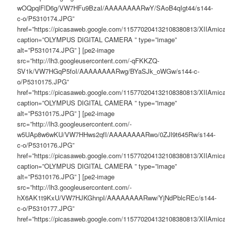
wOQpqlFlD6g/VW7HFu9BzaI/AAAAAAAARwY/SAoB4qIgt44/s144-
c-o/P5310174.JPG”
href=”https://picasaweb.google.com/115770204132108380813/XIIAm
caption=”OLYMPUS DIGITAL CAMERA ” type=”image”
alt=”P5310174.JPG” ] [pe2-image
src=”http://lh3.googleusercontent.com/-qFKKZQ-
SV1k/VW7HGqP5foI/AAAAAAAARwg/BYaSJk_oWGw/s144-c-
o/P5310175.JPG”
href=”https://picasaweb.google.com/115770204132108380813/XIIAm
caption=”OLYMPUS DIGITAL CAMERA ” type=”image”
alt=”P5310175.JPG” ] [pe2-image
src=”http://lh3.googleusercontent.com/-
w5UAp8w6wKU/VW7HHws2qfI/AAAAAAAARwo/0ZJl9t645Rw/s144-
c-o/P5310176.JPG”
href=”https://picasaweb.google.com/115770204132108380813/XIIAm
caption=”OLYMPUS DIGITAL CAMERA ” type=”image”
alt=”P5310176.JPG” ] [pe2-image
src=”http://lh3.googleusercontent.com/-
hX6AK1t9KxU/VW7HJKGhnpI/AAAAAAAARww/YjNdPblcREc/s144-
c-o/P5310177.JPG”
href=”https://picasaweb.google.com/115770204132108380813/XIIAm