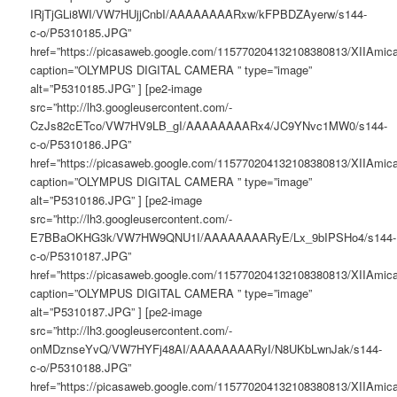
IRjTjGLi8WI/VW7HUjjCnbI/AAAAAAAARxw/kFPBDZAyerw/s144-
c-o/P5310185.JPG”
href=”https://picasaweb.google.com/115770204132108380813/XIIAm
caption=”OLYMPUS DIGITAL CAMERA ” type=”image”
alt=”P5310185.JPG” ] [pe2-image
src=”http://lh3.googleusercontent.com/-
CzJs82cETco/VW7HV9LB_gI/AAAAAAAARx4/JC9YNvc1MW0/s144-
c-o/P5310186.JPG”
href=”https://picasaweb.google.com/115770204132108380813/XIIAm
caption=”OLYMPUS DIGITAL CAMERA ” type=”image”
alt=”P5310186.JPG” ] [pe2-image
src=”http://lh3.googleusercontent.com/-
E7BBaOKHG3k/VW7HW9QNU1I/AAAAAAAARyE/Lx_9bIPSHo4/s144-
c-o/P5310187.JPG”
href=”https://picasaweb.google.com/115770204132108380813/XIIAm
caption=”OLYMPUS DIGITAL CAMERA ” type=”image”
alt=”P5310187.JPG” ] [pe2-image
src=”http://lh3.googleusercontent.com/-
onMDznseYvQ/VW7HYFj48AI/AAAAAAAARyI/N8UKbLwnJak/s144-
c-o/P5310188.JPG”
href=”https://picasaweb.google.com/115770204132108380813/XIIAm