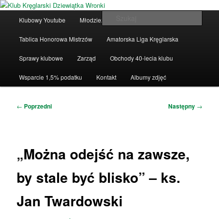
Przeskocz
Klub Kręglarski Dziewiątka Wronki
do
Główne
Szuka
Klubowy Youtube
Młodzież
Drużyny ligowe
tekstu
menu
Klub Kręglarski Dziewiątka Wronki
Tablica Honorowa Mistrzów
Amatorska Liga Kręglarska
Sprawy klubowe
Zarząd
Obchody 40-lecia klubu
Wsparcie 1,5% podatku
Kontakt
Albumy zdjęć
Nawigacja
←
Poprzedni
Następny
→
wpisu
„Można odejść na zawsze,
by stale być blisko” – ks.
Jan Twardowski