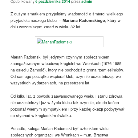
Opublikowany
6 października 2014
przez
admin
Z dużym smutkiem przyjęliśmy wiadomość o śmierci wielkiego
przyjaciela naszego klubu –
Mariana Radomskiego
, który w
dniu wczorajszym zmarł w wieku 82 lat.
Marian Radomski był jedynym czynnym społecznikiem,
zaangażowanym w budowę kręgielni we Wronkach (1976-1985 –
na osiedlu Zamość), który nie pochodził z grona rzemieślników.
Od samego początku wspierał klub, czynnie uczestnicząc we
wszystkich wydarzeniach, na przestrzeni lat.
Od kilku lat, z powodu zaawansowanego wieku i stanu zdrowia,
nie uczestniczył już w życiu klubu tak czynnie, ale do końca
pozostał wiernym sympatykiem i przy każdej okazji podpytywał
co słychać w kręglarskim światku.
Ponadto, kolega Marian Radomski był członkiem wielu
społecznych organizacji we Wronkach – m.in. Bractwa