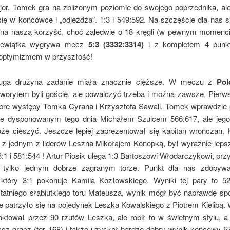
or. Tomek gra na zbliżonym poziomie do swojego poprzednika, al
się w końcówce i „odjeżdża”. 1:3 i 549:592. Na szczęście dla nas s
 na naszą korzyść, choć zaledwie o 18 kręgli (w pewnym momenci
iewiątka wygrywa mecz
5:3 (3332:3314)
i z kompletem 4 pun
 optymizmem w przyszłość!
uga drużyna zadanie miała znacznie cięższe. W meczu z
Pol
worytem byli goście, ale powalczyć trzeba i można zawsze. Pierws
bre występy Tomka Cyrana i Krzysztofa Sawali. Tomek wprawdzie
ie dysponowanym tego dnia Michałem Szulcem 566:617, ale jeg
e cieszyć. Jeszcze lepiej zaprezentował się kapitan wronczan.
 z jednym z liderów Leszna Mikołajem Konopką, był wyraźnie leps
1 i 581:544 ! Artur Piosik ulega 1:3 Bartoszowi Włodarczykowi, pr
i tylko jednym dobrze zagranym torze. Punkt dla nas zdobyw
 który 3:1 pokonuje Kamila Kozłowskiego. Wyniki tej pary to 52
tatniego słabiutkiego toru Mateusza, wynik mógł być naprawdę spo
e patrzyło się na pojedynek Leszka Kowalskiego z Piotrem Kielibą.
unktował przez 90 rzutów Leszka, ale robił to w świetnym stylu, a
asz gracz (tor 168) i także uzyskał bardzo dobry wynik końcowy 5