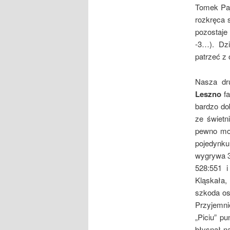
Tomek Paj
rozkręca 
pozostaje
-3…). Dz
patrzeć z
Nasza dr
Leszno
fa
bardzo do
ze świetn
pewno moż
pojedynku
wygrywa 3:
528:551 
Kląskała,
szkoda os
Przyjemni
„Piciu” p
błysnął n