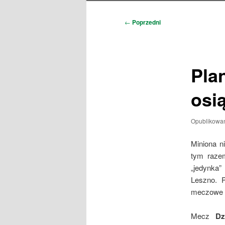
Nawigacja
←
Poprzedni
wpisu
Pla
osią
Opublikowa
Miniona n
tym razem
„jedynka”
Leszno. 
meczowe i 
Mecz
Dz