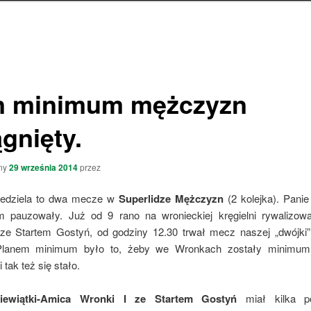
n minimum mężczyzn
gnięty.
ny
29 września 2014
przez
iedziela to dwa mecze w
Superlidze Mężczyzn
(2 kolejka). Pani
 pauzowały. Już od 9 rano na wronieckiej kręgielni rywalizo
 ze Startem Gostyń, od godziny 12.30 trwał mecz naszej „dwójki”
Planem minimum było to, żeby we Wronkach zostały minimum
tak też się stało.
iewiątki-Amica Wronki I ze Startem Gostyń
miał kilka po