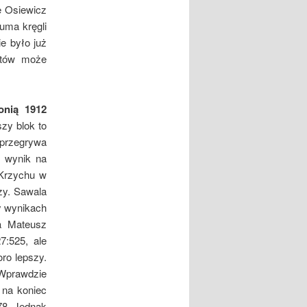
e Osiewicz
uma kręgli
e było już
któw może
onią 1912
zy blok to
 przegrywa
o wynik na
 Krzychu w
zy. Sawala
zy wynikach
a Mateusz
7:525, ale
ro lepszy.
 Wprawdzie
 na koniec
78. Jednak