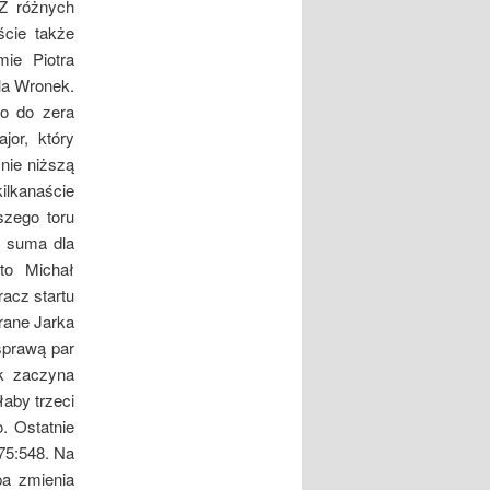
 Z różnych
cie także
mie Piotra
la Wronek.
ko do zera
or, który
nie niższą
ilkanaście
szego toru
e suma dla
to Michał
racz startu
rane Jarka
sprawą par
ek zaczyna
łaby trzeci
. Ostatnie
575:548. Na
pa zmienia