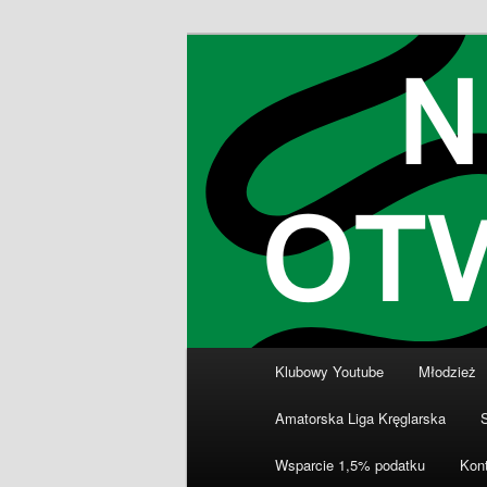
Przeskocz
Klub Kręglarski Dziewiątka Wro
do
tekstu
Klub Kręglars
Główne
Klubowy Youtube
Młodzież
menu
Amatorska Liga Kręglarska
Wsparcie 1,5% podatku
Kon