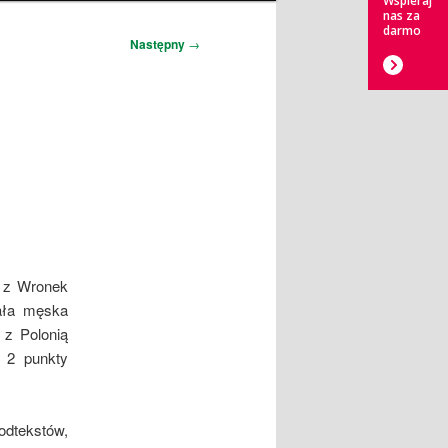
Wspieraj
nas za
darmo
Następny
→
e z Wronek
wała męska
 z Polonią
 2 punkty
dtekstów,