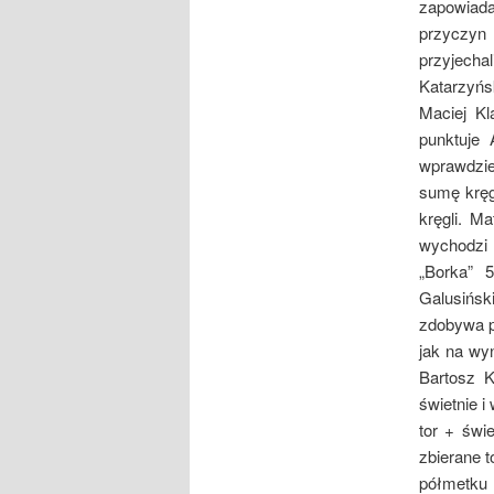
zapowiada
przyczyn
przyjecha
Katarzyńs
Maciej Kl
punktuje
wprawdzie
sumę kręg
kręgli. M
wychodzi 
„Borka” 
Galusiński
zdobywa p
jak na wy
Bartosz K
świetnie i
tor + świ
zbierane t
półmetku 