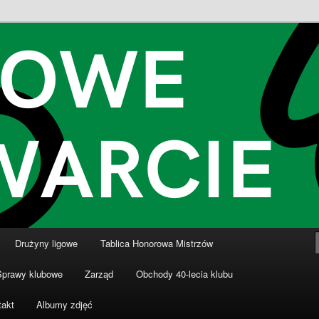
nki
ki Dziewiątka Wronki
Drużyny ligowe
Tablica Honorowa Mistrzów
Sprawy klubowe
Zarząd
Obchody 40-lecia klubu
takt
Albumy zdjęć