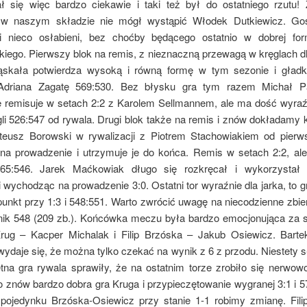
ł się więc bardzo ciekawie i taki też był do ostatniego rzutu!
 w naszym składzie nie mógł wystąpić Włodek Dutkiewicz. Goś
li nieco osłabieni, bez choćby będącego ostatnio w dobrej for
kiego. Pierwszy blok na remis, z nieznaczną przewagą w kręglach d
ąskała potwierdza wysoką i równą formę w tym sezonie i gład
 Adriana Zagatę 569:530. Bez błysku gra tym razem Michał Paj
 remisuje w setach 2:2 z Karolem Sellmannem, ale ma dość wyraź
li 526:547 od rywala. Drugi blok także na remis i znów dokładamy k
ateusz Borowski w rywalizacji z Piotrem Stachowiakiem od pierw
na prowadzenie i utrzymuje je do końca. Remis w setach 2:2, al
565:546. Jarek Maćkowiak długo się rozkręcał i wykorzystał 
 wychodząc na prowadzenie 3:0. Ostatni tor wyraźnie dla jarka, to g
unkt przy 1:3 i 548:551. Warto zwrócić uwagę na niecodzienne zbie
nik 548 (209 zb.). Końcówka meczu była bardzo emocjonująca za 
rug – Kacper Michalak i Filip Brzóska – Jakub Osiewicz. Bart
 wydaje się, że można tylko czekać na wynik z 6 z przodu. Niestety s
etna gra rywala sprawiły, że na ostatnim torze zrobiło się nerwowo
o znów bardzo dobra gra Kruga i przypieczętowanie wygranej 3:1 i 
pojedynku Brzóska-Osiewicz przy stanie 1-1 robimy zmianę. Fili