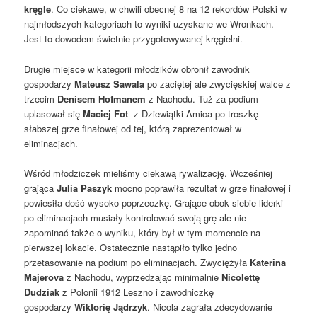
kręgle
. Co ciekawe, w chwili obecnej 8 na 12 rekordów Polski w
najmłodszych kategoriach to wyniki uzyskane we Wronkach.
Jest to dowodem świetnie przygotowywanej kręgielni.
Drugie miejsce w kategorii młodzików obronił zawodnik
gospodarzy
Mateusz Sawala
po zaciętej ale zwycięskiej walce z
trzecim
Denisem Hofmanem
z Nachodu. Tuż za podium
uplasował się
Maciej Fot
z Dziewiątki-Amica po troszkę
słabszej grze finałowej od tej, którą zaprezentował w
eliminacjach.
Wśród młodziczek mieliśmy ciekawą rywalizację. Wcześniej
grająca
Julia Paszyk
mocno poprawiła rezultat w grze finałowej i
powiesiła dość wysoko poprzeczkę. Grające obok siebie liderki
po eliminacjach musiały kontrolować swoją grę ale nie
zapominać także o wyniku, który był w tym momencie na
pierwszej lokacie. Ostatecznie nastąpiło tylko jedno
przetasowanie na podium po eliminacjach. Zwyciężyła
Katerina
Majerova
z Nachodu, wyprzedzając minimalnie
Nicolettę
Dudziak
z Polonii 1912 Leszno i zawodniczkę
gospodarzy
Wiktorię Jądrzyk
. Nicola zagrała zdecydowanie