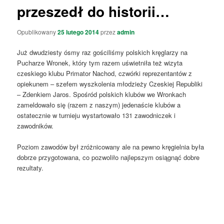
przeszedł do historii…
Opublikowany
25 lutego 2014
przez
admin
Już dwudziesty ósmy raz gościliśmy polskich kręglarzy na
Pucharze Wronek, który tym razem uświetniła też wizyta
czeskiego klubu Primator Nachod, czwórki reprezentantów z
opiekunem – szefem wyszkolenia młodzieży Czeskiej Republiki
– Zdenkiem Jaros. Spośród polskich klubów we Wronkach
zameldowało się (razem z naszym) jedenaście klubów a
ostatecznie w turnieju wystartowało 131 zawodniczek i
zawodników.
Poziom zawodów był zróżnicowany ale na pewno kręgielnia była
dobrze przygotowana, co pozwoliło najlepszym osiągnąć dobre
rezultaty.