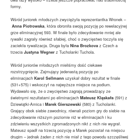
formy.
Wśród juniorek młodszych zwyciężyła reprezentantka Wronek –
Anna Piotrowska
, która obroniła swoją pozycję po rewelacyjnej
grze eliminacyjnej 593. W finale było zdecydowanie mniej ale
rywalki zagrały również słabiej, choć o zwycięstwo toczyła się
zaciekła rywalizacja. Druga była
Nina Brozkova
z Czech a
trzecia
Justyna Wegner
z Tucholanki Tuchola.
Wśród juniorów młodszych mieliśmy dość ciekawe
rozstrzygnięcie. Zajmujący jedenastą pozycję po
eliminacjach
Karol Sellmann
uzyskał dobry rezultat w finale
(531+575) i wskoczył na najwyższe miejsce na podium.
Wydawało się, że o zwycięstwo zagrają prowadzący ze
świetnymi rezultatami po eliminacjach
Mateusz Kląskała
(591)
z
Dziewiątki-Amica i
Marek Gierszewski
(580) z Tucholanki.
Grający obok siebie zawodnicy, równali poziom gry do siebie na
zdecydowanie niższym poziomie niż w eliminacjach i ku
zdziwieniu wszystkich zgromadzonych nikt z nich nie wygrał.
Mateusz spadł na trzecią pozycję a Marek pozostał na miejscu
drugim – jednak żaden z nich nie miał z tego powodu szczęśliwej