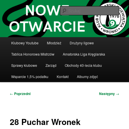
Przeskocz
Klub Kręglarski Dziewiątka Wronki
do
Szuka
tekstu
Klub Kręglarski Dziewiątka Wronki
Główne
Klubowy Youtube
Młodzież
Drużyny ligowe
menu
Tablica Honorowa Mistrzów
Amatorska Liga Kręglarska
Sprawy klubowe
Zarząd
Obchody 40-lecia klubu
Wsparcie 1,5% podatku
Kontakt
Albumy zdjęć
Nawigacja
←
Poprzedni
Następny
→
wpisu
28 Puchar Wronek