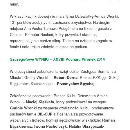
miny…
W klasyfikacji klubowej nie ma siły na Dziewiątkę-Amica Wronki.
121 punktów zdobytych i zasłużone zwycięstwo. Na drugim
miejscu Alfa-Vector Tarnowo Podgórne a na trzecim goście z
Czech – Primator Nachod, który przywiózł skromną
reprezentację ale bardzo silną. Trzech na czterech zagrało w
finale i cała trójka zdobyła miejsca na podium.
Szczegółowe WYNIKI – XXVIII Pucharu Wronek 2014
W uroczystości zakończenia wziął udział Zastępca Burmistrza
Miasta i Gminy Wronki –
Robert Dorna
, Prezes PZKręgl. Sekcji
Kręglarstwa Klasycznego –
Przemysław Spychaj
.
Zakończenie poprowadził Prezes Klubu Dziewiątka-Amica
Wronki –
Maciej Kląskała
, który podziękował na wstępie
Gminie Wronki
za wsparcie działalności klubu, producentowi
pucharów firmie
BIL-CUP
z Poznania za przygotowanie
wspaniałych trofeów, komisji sędziowskiej w składzie:
Roman
Bączkiewicz
,
Iwona Pacholczyk
,
Natalia Skrzypczak-