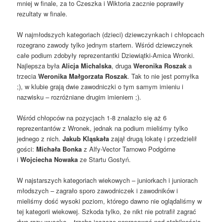
mniej w finale, za to Czeszka i Wiktoria zacznie poprawiły
rezultaty w finale.
W najmłodszych kategoriach (dzieci) dziewczynkach i chłopcach
rozegrano zawody tylko jednym startem. Wśród dziewczynek
całe podium zdobyły reprezentantki Dziewiątki-Amica Wronki.
Najlepsza była
Alicja Michalska
, druga
Weronika Roszak
a
trzecia
Weronika Małgorzata Roszak
. Tak to nie jest pomyłka
;), w klubie grają dwie zawodniczki o tym samym imieniu i
nazwisku – rozróżniane drugim imieniem ;).
Wśród chłopców na pozycjach 1-8 znalazło się aż 6
reprezentantów z Wronek, jednak na podium mieliśmy tylko
jednego z nich.
Jakub Kląskała
zajął drugą lokatę i przedzielił
gości:
Michała Bonka
z Alfy-Vector Tarnowo Podgórne
i
Wojciecha Nowaka
ze Startu Gostyń.
W najstarszych kategoriach wiekowych – juniorkach i juniorach
młodszych – zagrało sporo zawodniczek i zawodników i
mieliśmy dość wysoki poziom, którego dawno nie oglądaliśmy w
tej kategorii wiekowej. Szkoda tylko, że nikt nie potrafił zagrać
dwa razy wysoko – trzeba jeszcze popracować nad stabilnością