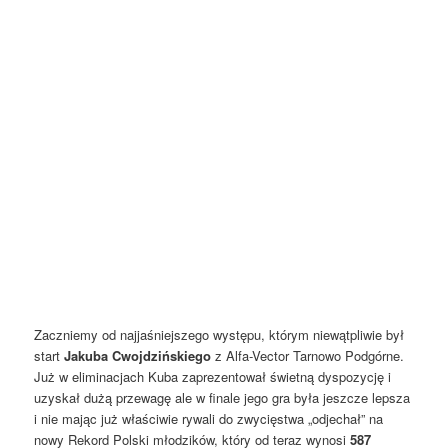
Zaczniemy od najjaśniejszego występu, którym niewątpliwie był
start
Jakuba Cwojdzińskiego
z Alfa-Vector Tarnowo Podgórne.
Już w eliminacjach Kuba zaprezentował świetną dyspozycję i
uzyskał dużą przewagę ale w finale jego gra była jeszcze lepsza
i nie mając już właściwie rywali do zwycięstwa „odjechał” na
nowy Rekord Polski młodzików, który od teraz wynosi
587