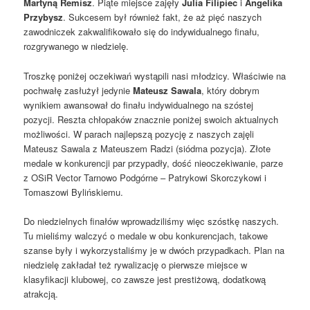
Martyną Remisz
. Piąte miejsce zajęły
Julia Filipiec
i
Angelika
Przybysz
. Sukcesem był również fakt, że aż pięć naszych
zawodniczek zakwalifikowało się do indywidualnego finału,
rozgrywanego w niedzielę.
Troszkę poniżej oczekiwań wystąpili nasi młodzicy. Właściwie na
pochwałę zasłużył jedynie
Mateusz Sawala
, który dobrym
wynikiem awansował do finału indywidualnego na szóstej
pozycji. Reszta chłopaków znacznie poniżej swoich aktualnych
możliwości. W parach najlepszą pozycję z naszych zajęli
Mateusz Sawala z Mateuszem Radzi (siódma pozycja). Złote
medale w konkurencji par przypadły, dość nieoczekiwanie, parze
z OSiR Vector Tarnowo Podgórne – Patrykowi Skorczykowi i
Tomaszowi Bylińskiemu.
Do niedzielnych finałów wprowadziliśmy więc szóstkę naszych.
Tu mieliśmy walczyć o medale w obu konkurencjach, takowe
szanse były i wykorzystaliśmy je w dwóch przypadkach. Plan na
niedzielę zakładał też rywalizację o pierwsze miejsce w
klasyfikacji klubowej, co zawsze jest prestiżową, dodatkową
atrakcją.