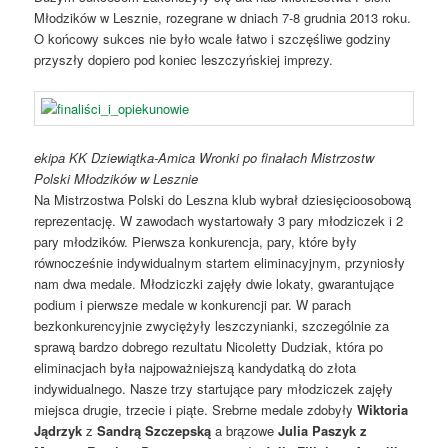
Młodzików w Lesznie, rozegrane w dniach 7-8 grudnia 2013 roku.
O końcowy sukces nie było wcale łatwo i szczęśliwe godziny
przyszły dopiero pod koniec leszczyńskiej imprezy.
ekipa KK Dziewiątka-Amica Wronki po finałach Mistrzostw
Polski Młodzików w Lesznie
Na Mistrzostwa Polski do Leszna klub wybrał dziesięcioosobową
reprezentację. W zawodach wystartowały 3 pary młodziczek i 2
pary młodzików. Pierwsza konkurencja, pary, które były
równocześnie indywidualnym startem eliminacyjnym, przyniosły
nam dwa medale. Młodziczki zajęły dwie lokaty, gwarantujące
podium i pierwsze medale w konkurencji par. W parach
bezkonkurencyjnie zwyciężyły leszczynianki, szczególnie za
sprawą bardzo dobrego rezultatu Nicoletty Dudziak, która po
eliminacjach była najpoważniejszą kandydatką do złota
indywidualnego. Nasze trzy startujące pary młodziczek zajęły
miejsca drugie, trzecie i piąte. Srebrne medale zdobyły
Wiktoria
Jądrzyk
z
Sandrą Szczepską
a brązowe
Julia Paszyk z