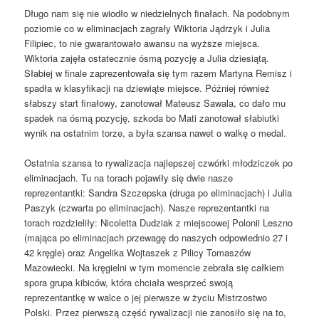
Długo nam się nie wiodło w niedzielnych finałach. Na podobnym
poziomie co w eliminacjach zagrały Wiktoria Jądrzyk i Julia
Filipiec, to nie gwarantowało awansu na wyższe miejsca.
Wiktoria zajęła ostatecznie ósmą pozycję a Julia dziesiątą.
Słabiej w finale zaprezentowała się tym razem Martyna Remisz i
spadła w klasyfikacji na dziewiąte miejsce. Później również
słabszy start finałowy, zanotował Mateusz Sawala, co dało mu
spadek na ósmą pozycję, szkoda bo Mati zanotował słabiutki
wynik na ostatnim torze, a była szansa nawet o walkę o medal.
Ostatnia szansa to rywalizacja najlepszej czwórki młodziczek po
eliminacjach. Tu na torach pojawiły się dwie nasze
reprezentantki: Sandra Szczepska (druga po eliminacjach) i Julia
Paszyk (czwarta po eliminacjach). Nasze reprezentantki na
torach rozdzieliły: Nicoletta Dudziak z miejscowej Polonii Leszno
(mająca po eliminacjach przewagę do naszych odpowiednio 27 i
42 kręgle) oraz Angelika Wojtaszek z Pilicy Tomaszów
Mazowiecki. Na kręgielni w tym momencie zebrała się całkiem
spora grupa kibiców, która chciała wesprzeć swoją
reprezentantkę w walce o jej pierwsze w życiu Mistrzostwo
Polski. Przez pierwszą część rywalizacji nie zanosiło się na to,