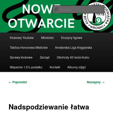
Przeskocz
Klub Kręglarski Dziewiątka Wronki
do
Szuka
tekstu
Klub Kręglarski Dziewiątka Wronki
Główne
Klubowy Youtube
Młodzież
Drużyny ligowe
menu
Tablica Honorowa Mistrzów
Amatorska Liga Kręglarska
Sprawy klubowe
Zarząd
Obchody 40-lecia klubu
Wsparcie 1,5% podatku
Kontakt
Albumy zdjęć
Nawigacja
←
Poprzedni
Następny
→
wpisu
Nadspodziewanie łatwa