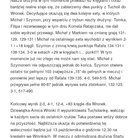
Nasza drużyna w tym momencie prowadzi 62 kręglami i coraz
bardziej realne staje się, że zabierzemy dwa punkty z Tucholi do
Wronek. Decydujące okazują się dwa kolejne sety, w których
Michał i Szymon, przy wsparciu z trybun reszty drużyny: Tomka,
Filipa i rezerwowego w tym dniu Kornela Ratajczaka, nie dali
sobie wydrzeć przewagi. Michał z Markiem na zmianę grają 131-
129, 129-131 i Michał na ostatniego seta wychodzi z wynikiem 2-
1 i +18 kręgli. Szymon z zimną krwią punktuje Rafała 134-131 i
138-134. 3-0 w setach +29 w kręglach i… punkt!!! W tym
momencie już nic złego nie może nam się stać. Michał z
Szymonem nie odpuszczają jednak do końca. Szymon otwiera
ostatni tor pełnymi 103 (najwyższa „15” do pełnych w meczu) i
ponownie jest lepszy od Rafała 139-135. 4-0, 549-515. Michał
przegrywa pełne 80-87 jednak wyrywa seta zbiórkami, 132-123.
3-1, 517-490.
Końcowy wynik 2-0, 4-1, 12-4, +83 kręgle dla Wronek.
Dziewiątka-Amica Wronki II wypunktowała Tucholankę, walcząc
w każdym secie do ostatnich rzutów. Taka postawa wróży dobrze
na przyszłość. Najbliższa okazja do potwierdzenia tej
waleczności będzie już 13 października o godzinie 12.30 na
kręgielni we Wronkach. W meczu z odmłodzoną drużyną Startu