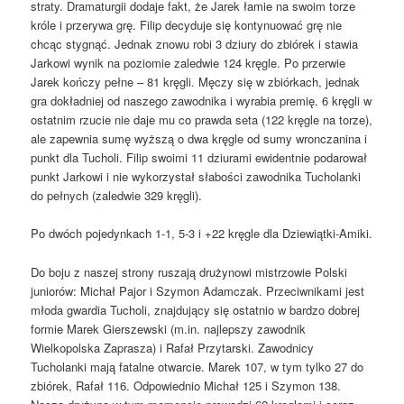
straty. Dramaturgii dodaje fakt, że Jarek łamie na swoim torze
króle i przerywa grę. Filip decyduje się kontynuować grę nie
chcąc stygnąć. Jednak znowu robi 3 dziury do zbiórek i stawia
Jarkowi wynik na poziomie zaledwie 124 kręgle. Po przerwie
Jarek kończy pełne – 81 kręgli. Męczy się w zbiórkach, jednak
gra dokładniej od naszego zawodnika i wyrabia premię. 6 kręgli w
ostatnim rzucie nie daje mu co prawda seta (122 kręgle na torze),
ale zapewnia sumę wyższą o dwa kręgle od sumy wronczanina i
punkt dla Tucholi. Filip swoimi 11 dziurami ewidentnie podarował
punkt Jarkowi i nie wykorzystał słabości zawodnika Tucholanki
do pełnych (zaledwie 329 kręgli).
Po dwóch pojedynkach 1-1, 5-3 i +22 kręgle dla Dziewiątki-Amiki.
Do boju z naszej strony ruszają drużynowi mistrzowie Polski
juniorów: Michał Pajor i Szymon Adamczak. Przeciwnikami jest
młoda gwardia Tucholi, znajdujący się ostatnio w bardzo dobrej
formie Marek Gierszewski (m.in. najlepszy zawodnik
Wielkopolska Zaprasza) i Rafał Przytarski. Zawodnicy
Tucholanki mają fatalne otwarcie. Marek 107, w tym tylko 27 do
zbiórek, Rafał 116. Odpowiednio Michał 125 i Szymon 138.