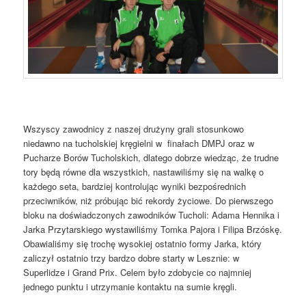
Wszyscy zawodnicy z naszej drużyny grali stosunkowo
niedawno na tucholskiej kręgielni w finałach DMPJ oraz w
Pucharze Borów Tucholskich, dlatego dobrze wiedząc, że trudne
tory będą równe dla wszystkich, nastawiliśmy się na walkę o
każdego seta, bardziej kontrolując wyniki bezpośrednich
przeciwników, niż próbując bić rekordy życiowe. Do pierwszego
bloku na doświadczonych zawodników Tucholi: Adama Hennika i
Jarka Przytarskiego wystawiliśmy Tomka Pajora i Filipa Brzóskę.
Obawialiśmy się trochę wysokiej ostatnio formy Jarka, który
zaliczył ostatnio trzy bardzo dobre starty w Lesznie: w
Superlidze i Grand Prix. Celem było zdobycie co najmniej
jednego punktu i utrzymanie kontaktu na sumie kręgli.