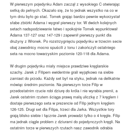
W pierwszym pojedynku Adam zaczął z wysokiego C otwierając
setką do pełnych. Okazało się, że to jednak wszystko na co w
tym dniu było go stać. Tomek grając bardzo pewnie wykorzystał
słabe zbiórki Adama i wygrał pierwszy tor. W dwóch kolejnych
setach nadspodziewanie łatwo i spokojnie Tomek wypunktował
Adama 137-127 oraz 147-129 i zapewnił pierwszy punkt dla
drużyny z Wronek. Po rozstrzygnięciu pojedynku w trzecim secie
obaj zawodnicy mocno spuścili z tonu i zakończyli ostatniego
seta na mocno towarzyskim poziomie 120-118 dla Adama.
W drugim pojedynku miały miejsce prawdziwe kręglarskie
szachy. Jarek z Filipem ewidentnie grali wyjątkowo na siebie
zamiast do przodu. Każdy set był na styku, jednak na delikatnie
mówiąc średnim poziomie. Na pierwszym torze Filip w
przedostatnim rzucie robi dziurę do króla i nie wyrabia premii, a
Jarek ostatnim rzutem ściąga prawą małą uliczkę z 7 kręglem i
dostaje pierwszego seta w prezencie od Filip jednym kręglem
126-125. Drugi set dla Filipa, trzeci dla Jarka. Wszystkie tory
grają blisko siebie i łącznie Jarek prowadzi tylko o 4 kręgle. Filip
ma jednak ciągle problem z dziurami do pojedynczych kręgli. Na
ostatnim torze w pierwszych rzutach nasz zawodnik odrabia