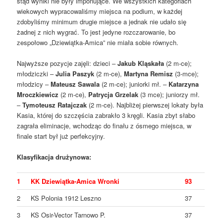
stąd wyniki nie były imponujące. We wszystkich kategoriach
wiekowych wypracowaliśmy miejsca na podium, w każdej
zdobyliśmy minimum drugie miejsce a jednak nie udało się
żadnej z nich wygrać. To jest jedyne rozczarowanie, bo
zespołowo „Dziewiątka-Amica” nie miała sobie równych.
Najwyższe pozycje zajęli: dzieci –
Jakub Kląskała
(2 m-ce);
młodziczki –
Julia Paszyk
(2 m-ce),
Martyna Remisz
(3-mce);
młodzicy –
Mateusz Sawala
(2 m-ce); juniorki mł. –
Katarzyna
Mroczkiewicz
(2 m-ce),
Patrycja Grzelak
(3 mce); juniorzy mł.
–
Tymoteusz Ratajczak
(2 m-ce). Najbliżej pierwszej lokaty była
Kasia, której do szczęścia zabrakło 3 kręgli. Kasia zbyt słabo
zagrała eliminacje, wchodząc do finału z ósmego miejsca, w
finale start był już perfekcyjny.
Klasyfikacja drużynowa:
1
KK Dziewiątka-Amica Wronki
93
2
KS Polonia 1912 Leszno
37
3
KS Osir-Vector Tarnowo P.
37