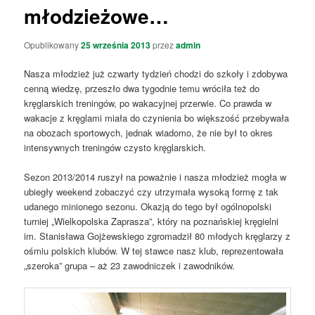
młodzieżowe…
Opublikowany
25 września 2013
przez
admin
Nasza młodzież już czwarty tydzień chodzi do szkoły i zdobywa
cenną wiedzę, przeszło dwa tygodnie temu wróciła też do
kręglarskich treningów, po wakacyjnej przerwie. Co prawda w
wakacje z kręglami miała do czynienia bo większość przebywała
na obozach sportowych, jednak wiadomo, że nie był to okres
intensywnych treningów czysto kręglarskich.
Sezon 2013/2014 ruszył na poważnie i nasza młodzież mogła w
ubiegły weekend zobaczyć czy utrzymała wysoką formę z tak
udanego minionego sezonu. Okazją do tego był ogólnopolski
turniej „Wielkopolska Zaprasza”, który na poznańskiej kręgielni
im. Stanisława Gojżewskiego zgromadził 80 młodych kręglarzy z
ośmiu polskich klubów. W tej stawce nasz klub, reprezentowała
„szeroka” grupa – aż 23 zawodniczek i zawodników.