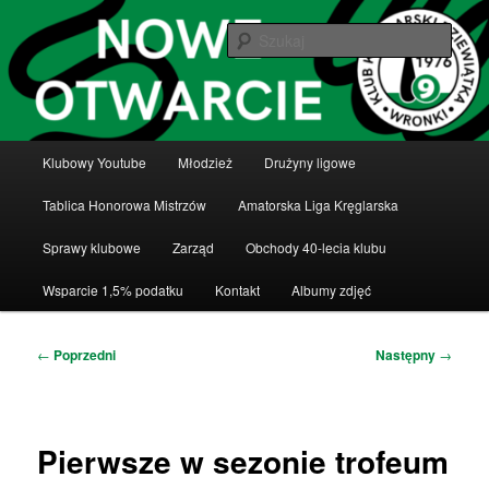
Przeskocz
Klub Kręglarski Dziewiątka Wronki
do
Szuka
tekstu
Klub Kręglarski Dziewiątka Wronki
Główne
Klubowy Youtube
Młodzież
Drużyny ligowe
menu
Tablica Honorowa Mistrzów
Amatorska Liga Kręglarska
Sprawy klubowe
Zarząd
Obchody 40-lecia klubu
Wsparcie 1,5% podatku
Kontakt
Albumy zdjęć
Nawigacja
←
Poprzedni
Następny
→
wpisu
Pierwsze w sezonie trofeum