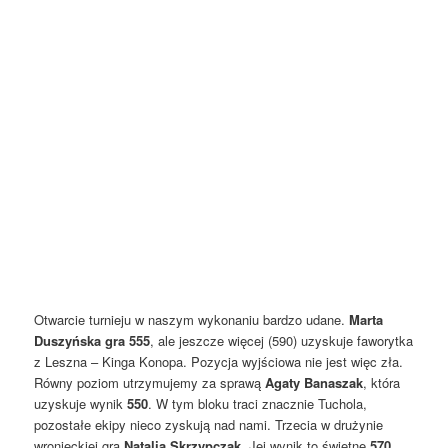
Otwarcie turnieju w naszym wykonaniu bardzo udane.
Marta
Duszyńska gra 555
, ale jeszcze więcej (590) uzyskuje faworytka
z Leszna – Kinga Konopa. Pozycja wyjściowa nie jest więc zła.
Równy poziom utrzymujemy za sprawą
Agaty Banaszak
, która
uzyskuje wynik
550
. W tym bloku traci znacznie Tuchola,
pozostałe ekipy nieco zyskują nad nami. Trzecia w drużynie
wronieckiej gra
Natalia Skrzypczak
. Jej wynik to świetne
570