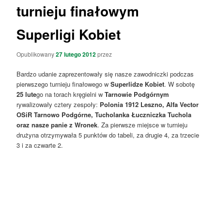
turnieju finałowym
Superligi Kobiet
Opublikowany
27 lutego 2012
przez
Bardzo udanie zaprezentowały się nasze zawodniczki podczas
pierwszego turnieju finałowego w
Superlidze Kobiet
. W sobotę
25 lute
go na torach kręgielni w
Tarnowie Podgórnym
rywalizowały cztery zespoły:
Polonia 1912 Leszno, Alfa Vector
OSiR Tarnowo Podgórne, Tucholanka Łuczniczka Tuchola
oraz nasze panie z Wronek
. Za pierwsze miejsce w turnieju
drużyna otrzymywała 5 punktów do tabeli, za drugie 4, za trzecie
3 i za czwarte 2.