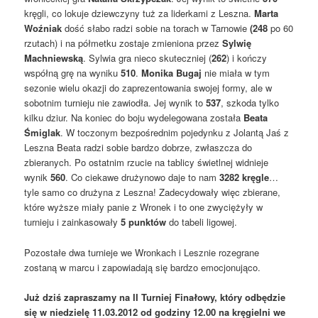
kręgli, co lokuje dziewczyny tuż za liderkami z Leszna.
Marta
Woźniak
dość słabo radzi sobie na torach w Tarnowie
(248
po 60
rzutach) i na półmetku zostaje zmieniona przez
Sylwię
Machniewską
. Sylwia gra nieco skuteczniej (
262
) i kończy
współną grę na wyniku
510
.
Monika Bugaj
nie miała w tym
sezonie wielu okazji do zaprezentowania swojej formy, ale w
sobotnim turnieju nie zawiodła. Jej wynik to
537
, szkoda tylko
kilku dziur. Na koniec do boju wydelegowana została
Beata
Śmiglak
. W toczonym bezpośrednim pojedynku z Jolantą Jaś z
Leszna Beata radzi sobie bardzo dobrze, zwłaszcza do
zbieranych. Po ostatnim rzucie na tablicy świetlnej widnieje
wynik
560
. Co ciekawe drużynowo daje to nam
3282 kręgle
…
tyle samo co drużyna z Leszna! Zadecydowały więc zbierane,
które wyższe miały panie z Wronek i to one zwyciężyły w
turnieju i zainkasowały
5 punktów
do tabeli ligowej.
Pozostałe dwa turnieje we Wronkach i Lesznie rozegrane
zostaną w marcu i zapowiadają się bardzo emocjonująco.
Już dziś zapraszamy na II Turniej Finałowy, który odbędzie
się w niedzielę 11.03.2012 od godziny 12.00 na kręgielni we