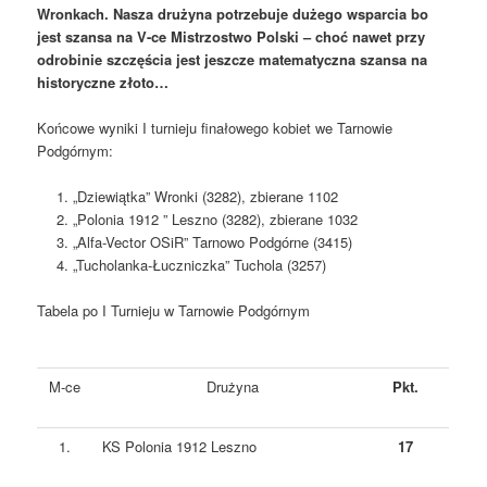
Wronkach. Nasza drużyna potrzebuje dużego wsparcia bo
jest szansa na V-ce Mistrzostwo Polski – choć nawet przy
odrobinie szczęścia jest jeszcze matematyczna szansa na
historyczne złoto…
Końcowe wyniki I turnieju finałowego kobiet we Tarnowie
Podgórnym:
„Dziewiątka” Wronki (3282), zbierane 1102
„Polonia 1912 ” Leszno (3282), zbierane 1032
„Alfa-Vector OSiR” Tarnowo Podgórne (3415)
„Tucholanka-Łuczniczka” Tuchola (3257)
Tabela po I Turnieju w Tarnowie Podgórnym
M-ce
Drużyna
Pkt.
1.
KS Polonia 1912 Leszno
17