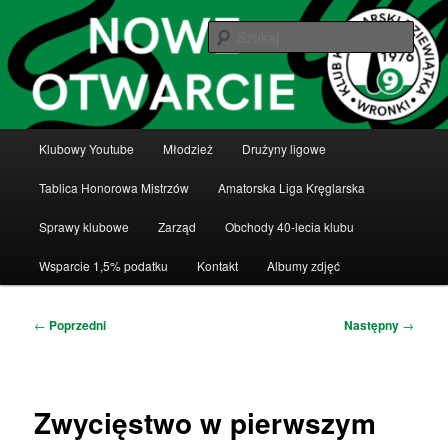
Przeskocz
Klub Kręglarski Dziewiątka Wronki
do
Szuka
tekstu
Klub Kręglarski Dziewiątka Wronki
Główne
Klubowy Youtube
Młodzież
Drużyny ligowe
menu
Tablica Honorowa Mistrzów
Amatorska Liga Kręglarska
Sprawy klubowe
Zarząd
Obchody 40-lecia klubu
Wsparcie 1,5% podatku
Kontakt
Albumy zdjęć
Nawigacja
←
Poprzedni
Następny
→
wpisu
Zwycięstwo w pierwszym