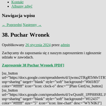
Kontakt
Albumy zdjęć
Nawigacja wpisu
←
Poprzedni
Następny
→
38. Puchar Wronek
Opublikowany
26 stycznia 2024
przez
admin
Zachęcamy do zapoznania się z naszym zaproszeniem i zgłoszenie
udziału w zawodach.
Zaproszenie 38 Puchar Wronek [PDF]
[su_button
url=”https://docs.google.com/spreadsheets/d/1jwmo2TRgRTrMv
usp=sharing” target=”blank” style=”soft” background=”#0d18f3″
color=”#ffffff” icon=”icon: clock-o” desc=””]Plan Gier[/su_button]
[su_button
url=”https://docs.google.com/spreadsheets/d/1wQxmH_1PPH8SR
usp=sharing” target=”blank” style=”soft” background=”#f12437″
color=”#ffffff” size=”5″ icon=”icon: line-chart” desc=”WYNIKI”]