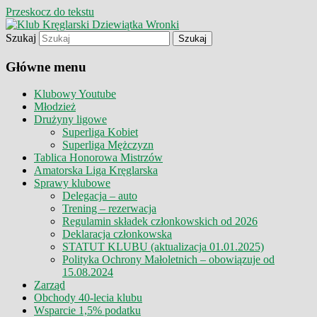
Przeskocz do tekstu
Szukaj
Klub Kręglarski Dziewiątka Wronki
Klub Kręglarski Dziewiątka
Główne menu
Wronki
Klubowy Youtube
Młodzież
Drużyny ligowe
Superliga Kobiet
Superliga Mężczyzn
Tablica Honorowa Mistrzów
Amatorska Liga Kręglarska
Sprawy klubowe
Delegacja – auto
Trening – rezerwacja
Regulamin składek członkowskich od 2026
Deklaracja członkowska
STATUT KLUBU (aktualizacja 01.01.2025)
Polityka Ochrony Małoletnich – obowiązuje od
15.08.2024
Zarząd
Obchody 40-lecia klubu
Wsparcie 1,5% podatku