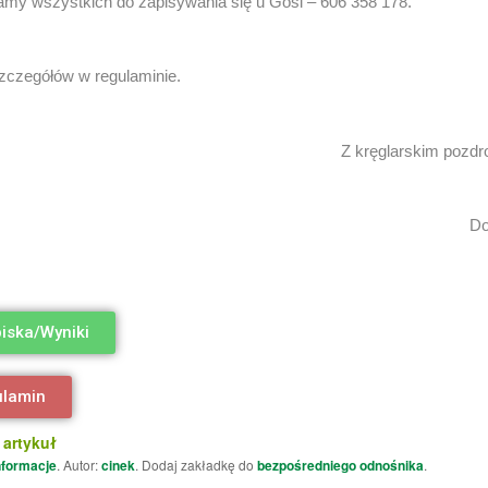
my wszystkich do zapisywania się u Gosi – 606 358 178.
zczegółów w regulaminie.
Z kręglarskim pozd
Do
iska/Wyniki
lamin
 artykuł
nformacje
. Autor:
cinek
. Dodaj zakładkę do
bezpośredniego odnośnika
.