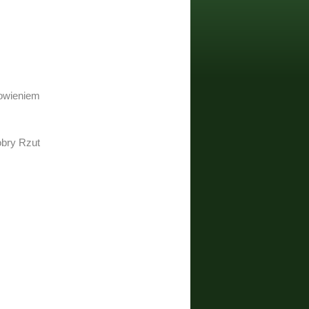
rowieniem
bry Rzut