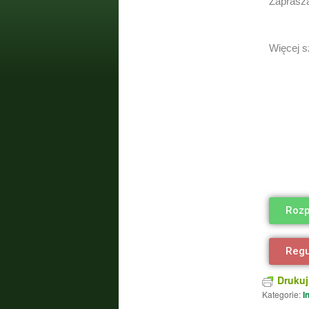
Zaprasza
Więcej s
Rozp
Regu
Drukuj
Kategorie:
I