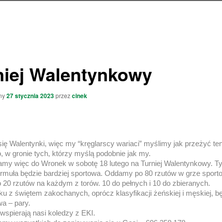
niej Walentynkowy
ny
27 stycznia 2023
przez
cinek
 się Walentynki, więc my “kręglarscy wariaci” myślimy jak przeżyć te
, w gronie tych, którzy myślą podobnie jak my.
my więc do Wronek w sobotę 18 lutego na Turniej Walentynkowy. T
rmuła będzie bardziej sportowa. Oddamy po 80 rzutów w grze sporto
o 20 rzutów na każdym z torów. 10 do pełnych i 10 do zbieranych.
u z świętem zakochanych, oprócz klasyfikacji żeńskiej i męskiej, b
a – pary.
wspierają nasi koledzy z EKI.