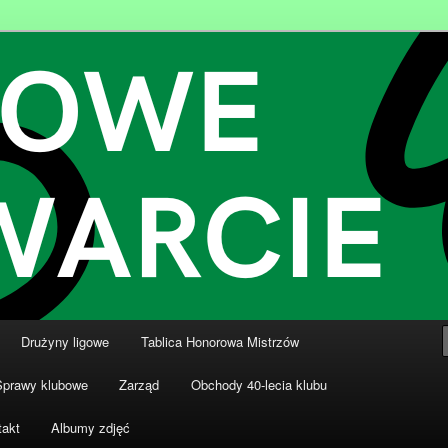
nki
ki Dziewiątka Wronki
Drużyny ligowe
Tablica Honorowa Mistrzów
Sprawy klubowe
Zarząd
Obchody 40-lecia klubu
takt
Albumy zdjęć