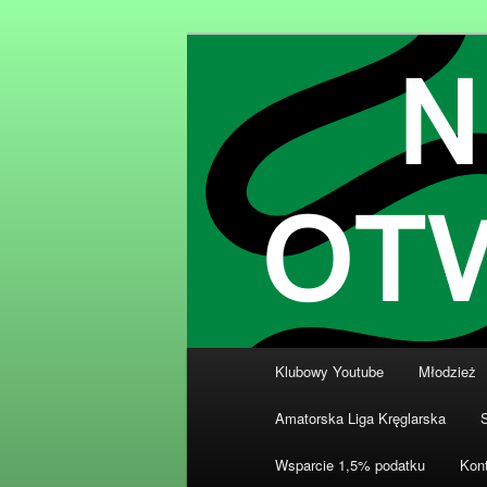
Przeskocz
Klub Kręglarski Dziewiątka Wro
do
tekstu
Klub Kręglars
Główne
Klubowy Youtube
Młodzież
menu
Amatorska Liga Kręglarska
Wsparcie 1,5% podatku
Kon