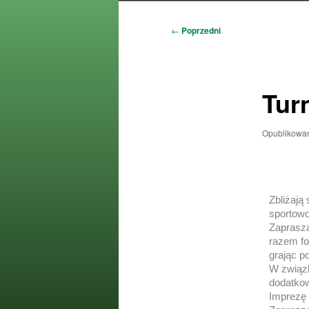
Nawigacja
←
Poprzedni
wpisu
Tur
Opublikowa
Zbliżają
sportowo
Zaprasza
razem fo
grając p
W związk
dodatkow
Imprezę 