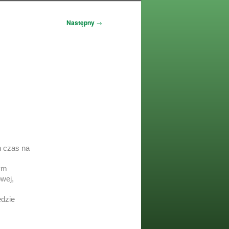
Następny
→
n czas na
ym
wej,
ędzie