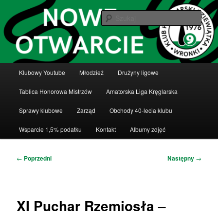
Przeskocz
Klub Kręglarski Dziewiątka Wronki
do
Szuka
tekstu
Klub Kręglarski Dziewiątka Wronki
Główne
Klubowy Youtube
Młodzież
Drużyny ligowe
menu
Tablica Honorowa Mistrzów
Amatorska Liga Kręglarska
Sprawy klubowe
Zarząd
Obchody 40-lecia klubu
Wsparcie 1,5% podatku
Kontakt
Albumy zdjęć
Nawigacja
←
Poprzedni
Następny
→
wpisu
XI Puchar Rzemiosła –