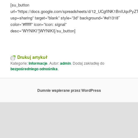
[su_button
url=”https://docs.google.com/spreadsheets/d/12_UCgfINK1BnIUqxP
usp=sharing” target=”blank” style=”3d” background=”#ef1318″
color=”#ffffff” icon=”icon: signal”
desc=”WYNIKI”]WYNIKI[/su_button]
Drukuj artykuł
Kategorie:
Informacje
. Autor:
admin
. Dodaj zakładkę do
bezpośredniego odnośnika
.
Dumnie wspierane przez WordPress