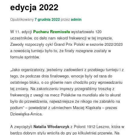
edycja 2022
Opublikowany
7 grudnia 2022
przez
admin
W 11. edycji
Pucharu Rzemiosła
wystartowało 120
uczestników, co dało nam rekord frekwencji w tej imprezie.
Zawody rozpoczęły cykl Grand Prix Polski w sezonie 2022/2023
a nowością turnieju było to, że finały rozegrane zostały w
formule sprintów.
„Jako organizatorzy, jesteśmy zadowoleni z przebiegu turnieju i z
tego, że podczas dnia finałowego, emocje były od rana do
ostatniego bloku, o co głównie nam chodziło przy wprowadzaniu
tej zmiany. Na zakończeniu imprezy przegraliśmy troszkę z
frekwencją z uwagi na mecz Polaków na mundialu ale to akurat
było do przewidzenia, najważniejsze że nikogo nie zabrakło na
podium” – powiedział z uśmiechem Maciej Kląskała – prezes
Dziewiątka-Amica.
A zwyciężyli
Natalia Włodarczyk
z Polonii 1912 Leszno, która w
bardzo dobrym stylu wróciła do gry po kilkuletniej przerwie. Na