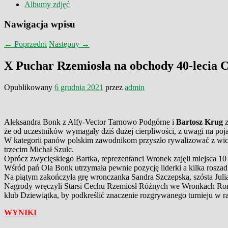
Albumy zdjęć
Nawigacja wpisu
←
Poprzedni
Następny
→
X Puchar Rzemiosła na obchody 40-lecia
Opublikowany
6 grudnia 2021
przez
admin
Aleksandra Bonk z Alfy-Vector Tarnowo Podgórne
i
Bartosz Krug
że od uczestników wymagały dziś dużej cierpliwości, z uwagi na poja
W kategorii panów polskim zawodnikom przyszło rywalizować z wicem
trzecim
Michał Szulc
.
Oprócz zwycięskiego Bartka, reprezentanci Wronek zajęli miejsca 10
Wśród pań Ola Bonk utrzymała pewnie pozycję liderki a kilka rosza
Na piątym zakończyła grę wronczanka
Sandra Szczepska
, szósta
Jul
Nagrody wręczyli Starsi Cechu Rzemiosł Różnych we Wronkach
Ro
klub Dziewiątka, by podkreślić znaczenie rozgrywanego turnieju 
WYNIKI