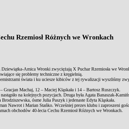
 Cechu Rzemiosł Różnych we Wronkach
z Dziewiątka-Amica Wronki
zwyciężają X Puchar Rzemiosła we Wronkac
wiające się problemy techniczne z kręgielnią.
istrzami świata i ku uciesze kibiców z tej rywalizacji wyszliśmy zw
 –
Gracjan Machaj
, 12 –
Maciej Kląskała
i 14 –
Bartosz Ruszczyk.
d nastąpiło na kolejnych pozycjach. Druga była Agata Banaszak-Kamiń
ia Brodziszewska
, ósme
Julia Paszyk
i jedenaste
Edyta Kląskała.
man Nawrot
i Marian Stańko. Wcześniej prezes klubu i zaproszeni gości
w ramach obchodów 40-lecia Cechu Rzemiosł Różnych we Wronkach.