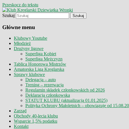
Przeskocz do tekstu
Szukaj
Klub Kręglarski Dziewiątka Wronki
Klub Kręglarski Dziewiątka Wr
Główne menu
Klubowy Youtube
Młodzież
Drużyny ligowe
Superliga Kobiet
Superliga Mężczyzn
Tablica Honorowa Mistrzów
Amatorska Liga Kręglarska
Sprawy klubowe
Delegacja – auto
Trening – rezerwacja
Regulamin składek członkowskich od 2026
Deklaracja członkowska
STATUT KLUBU (aktualizacja 01.01.2025)
Polityka Ochrony Małoletnich – obowiązuje od 15.08.2
Zarząd
Obchody 40-lecia klubu
Wsparcie 1,5% podatku
Kontakt