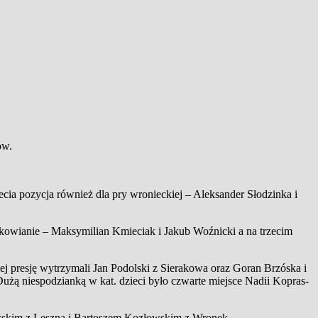
ów.
ecia pozycja również dla pry wronieckiej – Aleksander Słodzinka i
akowianie – Maksymilian Kmieciak i Jakub Woźnicki a na trzecim
ej presję wytrzymali Jan Podolski z Sierakowa oraz Goran Brzóska i
użą niespodzianką w kat. dzieci było czwarte miejsce Nadii Kopras-
wskim z Leszna i Bartoszem Kozłowskim z Wronek.