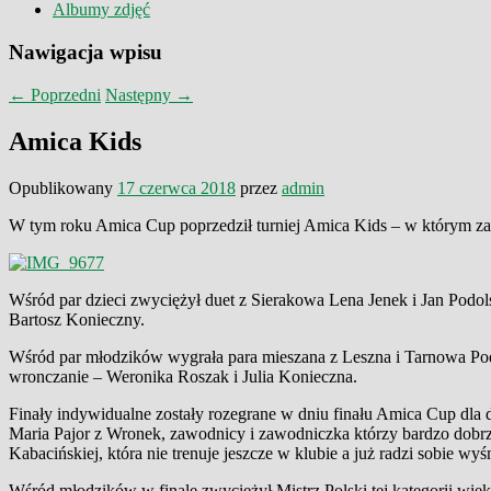
Albumy zdjęć
Nawigacja wpisu
←
Poprzedni
Następny
→
Amica Kids
Opublikowany
17 czerwca 2018
przez
admin
W tym roku Amica Cup poprzedził turniej Amica Kids – w którym zagr
Wśród par dzieci zwyciężył duet z Sierakowa Lena Jenek i Jan Podols
Bartosz Konieczny.
Wśród par młodzików wygrała para mieszana z Leszna i Tarnowa Podg
wronczanie – Weronika Roszak i Julia Konieczna.
Finały indywidualne zostały rozegrane w dniu finału Amica Cup dla 
Maria Pajor z Wronek, zawodnicy i zawodniczka którzy bardzo dobrz
Kabacińskiej, która nie trenuje jeszcze w klubie a już radzi sobie wyś
Wśród młodzików w finale zwyciężył Mistrz Polski tej kategorii 