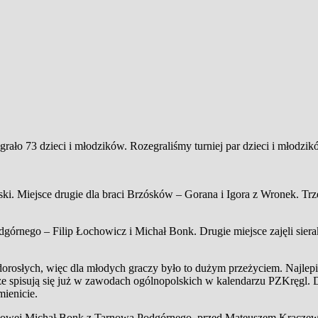
ało 73 dzieci i młodzików. Rozegraliśmy turniej par dzieci i młodzik
ki. Miejsce drugie dla braci Brzósków – Gorana i Igora z Wronek. Trz
órnego – Filip Łochowicz i Michał Bonk. Drugie miejsce zajęli sier
dorosłych, więc dla młodych graczy było to dużym przeżyciem. Najlepi
e spisują się już w zawodach ogólnopolskich w kalendarzu PZKręgl. D
mienicie.
wiekowej Michał Bonk z Tarnowa Podgórnego, przed Mateuszem Kracze