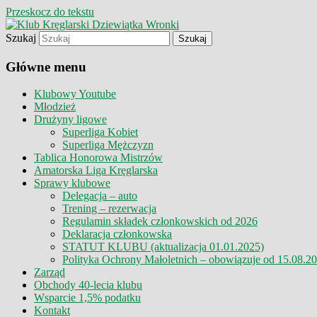
Przeskocz do tekstu
Szukaj
Klub Kręglarski Dziewiątka Wronki
Klub Kręglarski Dziewiątka Wr
Główne menu
Klubowy Youtube
Młodzież
Drużyny ligowe
Superliga Kobiet
Superliga Mężczyzn
Tablica Honorowa Mistrzów
Amatorska Liga Kręglarska
Sprawy klubowe
Delegacja – auto
Trening – rezerwacja
Regulamin składek członkowskich od 2026
Deklaracja członkowska
STATUT KLUBU (aktualizacja 01.01.2025)
Polityka Ochrony Małoletnich – obowiązuje od 15.08.2
Zarząd
Obchody 40-lecia klubu
Wsparcie 1,5% podatku
Kontakt