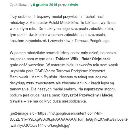
Opublikowany
8 grudnia 2016
przez
admin
Trzy srebrne i 1 brązowy medal przywieźli z Tucholi nasi
młodzicy z Mistrzostw Polski Młodzików. To taki sam wynik co
w zeszłym roku. Do maksymalnego szczęścia zabrakło złota,
tym razem dwukrotnie w parach zabrakło nam szczęścia,
kosztem zawodniczek i zawodników z Tarnowa Podgórnego.
W parach młodzików prowadziliśmy przez cały dzień, bo nasza
najlepsza para w tym dniu:
Tobiasz Wilk
i
Rafał Olejniczak
grała dość wcześnie. W ostatnim bloku zawodów taki sam wynik
uzyskała para OSiR-Vector Tarnowo Podgórne: Krzysztof
Bartkowiak i Marcin Byliński. Niestety w takiej sytuacji nie
decydują rzuty zwycięstwa ale zbierane a tu o 7 kręgli lepsi są
tarnowianie. Dla naszych medal srebrny. Na najniższym stopniu
podium jest druga nasza para:
Krzysztof Przewoźny
i
Maciej
Sawala
– nie ma co kryć duża niespodzianka.
[pe2-image src=”https://lh3.googleusercontent.com/-tm-
tCcZEN1w/WEkgWBx0kpI/AAAAAAAATfc/hHnGyjNE07orKw9aIbo8Ki-
jwahrliycQCCo/s144-c-o/kregle5.jpg”