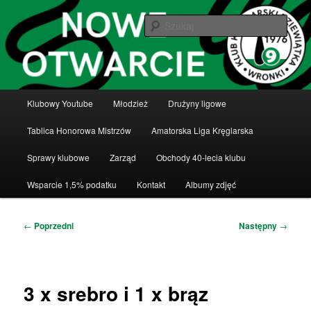
Przeskocz
Klub Kręglarski Dziewiątka Wronki
do
Szuka
tekstu
Klub Kręglarski Dziewiątka Wronki
Główne
Klubowy Youtube
Młodzież
Drużyny ligowe
menu
Tablica Honorowa Mistrzów
Amatorska Liga Kręglarska
Sprawy klubowe
Zarząd
Obchody 40-lecia klubu
Wsparcie 1,5% podatku
Kontakt
Albumy zdjęć
Nawigacja
←
Poprzedni
Następny
→
wpisu
3 x srebro i 1 x brąz