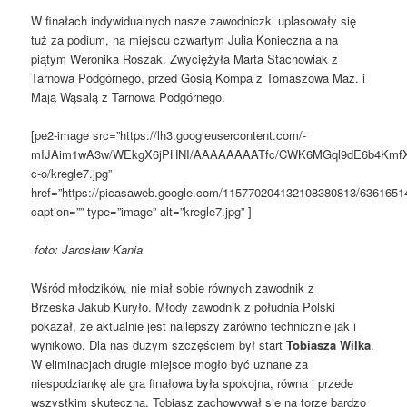
W finałach indywidualnych nasze zawodniczki uplasowały się
tuż za podium, na miejscu czwartym Julia Konieczna a na
piątym Weronika Roszak. Zwyciężyła Marta Stachowiak z
Tarnowa Podgórnego, przed Gosią Kompa z Tomaszowa Maz. i
Mają Wąsalą z Tarnowa Podgórnego.
[pe2-image src=”https://lh3.googleusercontent.com/-
mIJAim1wA3w/WEkgX6jPHNI/AAAAAAAATfc/CWK6MGql9dE6b4KmfX
c-o/kregle7.jpg”
href=”https://picasaweb.google.com/115770204132108380813/63616
caption=”” type=”image” alt=”kregle7.jpg” ]
foto: Jarosław Kania
Wśród młodzików, nie miał sobie równych zawodnik z
Brzeska Jakub Kuryło. Młody zawodnik z południa Polski
pokazał, że aktualnie jest najlepszy zarówno technicznie jak i
wynikowo. Dla nas dużym szczęściem był start
Tobiasza Wilka
.
W eliminacjach drugie miejsce mogło być uznane za
niespodziankę ale gra finałowa była spokojna, równa i przede
wszystkim skuteczna. Tobiasz zachowywał się na torze bardzo