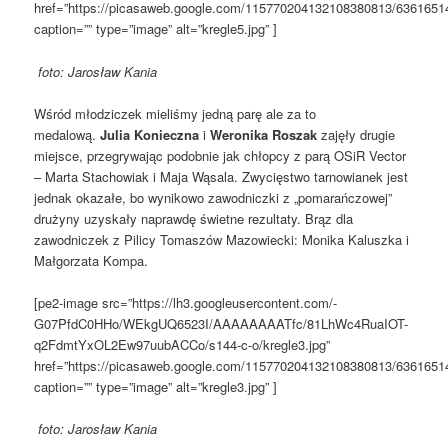
href=”https://picasaweb.google.com/115770204132108380813/63616
caption=”” type=”image” alt=”kregle5.jpg” ]
foto: Jarosław Kania
Wśród młodziczek mieliśmy jedną parę ale za to
medalową.
Julia Konieczna
i
Weronika Roszak
zajęły drugie
miejsce, przegrywając podobnie jak chłopcy z parą OSiR Vector
– Marta Stachowiak i Maja Wąsala. Zwycięstwo tarnowianek jest
jednak okazałe, bo wynikowo zawodniczki z „pomarańczowej”
drużyny uzyskały naprawdę świetne rezultaty. Brąz dla
zawodniczek z Pilicy Tomaszów Mazowiecki: Monika Kaluszka i
Małgorzata Kompa.
[pe2-image src=”https://lh3.googleusercontent.com/-
G07PfdC0HHo/WEkgUQ6523I/AAAAAAAATfc/81LhWc4RuaIOT-
q2FdmtYxOL2Ew97uubACCo/s144-c-o/kregle3.jpg”
href=”https://picasaweb.google.com/115770204132108380813/63616
caption=”” type=”image” alt=”kregle3.jpg” ]
foto: Jarosław Kania