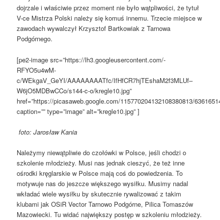
dojrzale i właściwie przez moment nie było wątpliwości, że tytuł
V-ce Mistrza Polski należy się komuś innemu. Trzecie miejsce w
zawodach wywalczył Krzysztof Bartkowiak z Tarnowa
Podgórnego.
[pe2-image src=”https://lh3.googleusercontent.com/-
RFYO5u4wM-
c/WEkgaV_GeYI/AAAAAAAATfc/IfHfCR7hjTEshaM2f3MLUf–
W6jO5MDBwCCo/s144-c-o/kregle10.jpg”
href=”https://picasaweb.google.com/115770204132108380813/63616
caption=”” type=”image” alt=”kregle10.jpg” ]
foto: Jarosław Kania
Należymy niewątpliwie do czołówki w Polsce, jeśli chodzi o
szkolenie młodzieży. Musi nas jednak cieszyć, że też inne
ośrodki kręglarskie w Polsce mają coś do powiedzenia. To
motywuje nas do jeszcze większego wysiłku. Musimy nadal
wkładać wiele wysiłku by skutecznie rywalizować z takim
klubami jak OSiR Vector Tarnowo Podgórne, Pilica Tomaszów
Mazowiecki. Tu widać największy postęp w szkoleniu młodzieży.