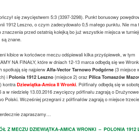
ńczył się zwycięstwem 5:3 (3397-3298). Punkt bonusowy powędro
onii 1912 Leszno, o czym zadecydowało 0,5 małego punktu. Nie ma 
 znaczenia przed ostatnią kolejką bo już wszystkie miejsca w turniej
 są znane.
ni kibice w końcówce meczu odśpiewali kilka przyśpiewek, w tym
MY NA FINAŁY, które w dniach 12-13 marca odbędą się we Wron
h spotkają się najpierw
Alfa-Vector Tarnowo Podgórne
(3 miejsce 
h) i
Polonia 1912 Leszno
(miejsce 2) oraz
Pilica Tomaszów Mazo
) kontra
Dziewiątka-Amica II Wronki
. Półfinały odbędą się w sobot
6 a w niedzielę 13.03.2016 zwycięzcy półfinału zagrają o Drużynowe
o Polski. Wcześniej przegrani z półfinałów zagrają o miejsce trzecie
serdecznie zapraszamy…
Ł Z MECZU DZIEWIĄTKA-AMICA WRONKI – POLONIA 1912