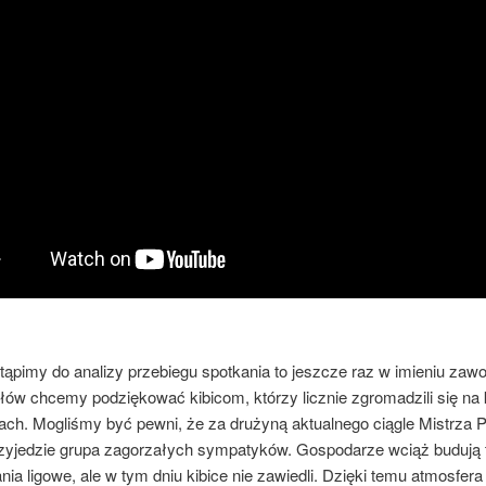
tąpimy do analizy przebiegu spotkania to jeszcze raz w imieniu zaw
ów chcemy podziękować kibicom, którzy licznie zgromadzili się na k
ch. Mogliśmy być pewni, że za drużyną aktualnego ciągle Mistrza P
zyjedzie grupa zagorzałych sympatyków. Gospodarze wciąż budują 
ia ligowe, ale w tym dniu kibice nie zawiedli. Dzięki temu atmosfer