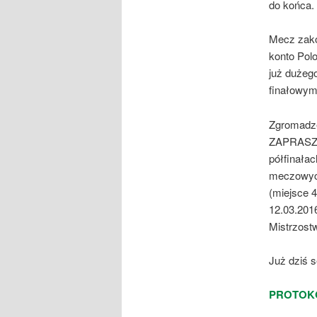
do końca.
Mecz zako
konto Pol
już dużego
finałowym
Zgromadze
ZAPRASZA
półfinałac
meczowyc
(miejsce 4
12.03.201
Mistrzostw
Już dziś 
PROTOKÓ