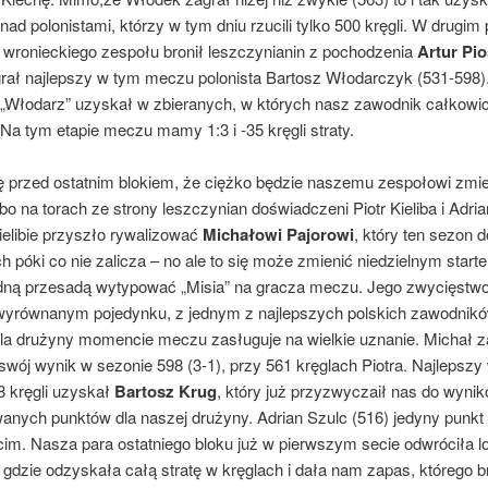
ad polonistami, którzy w tym dniu rzucili tylko 500 kręgli. W drugim
u wronieckiego zespołu bronił leszczynianin z pochodzenia
Artur Pio
grał najlepszy w tym meczu polonista Bartosz Włodarczyk (531-598)
„Włodarz” uzyskał w zbieranych, w których nasz zawodnik całkowic
. Na tym etapie meczu mamy 1:3 i -35 kręgli straty.
ę przed ostatnim blokiem, że ciężko będzie naszemu zespołowi zmie
bo na torach ze strony leszczynian doświadczeni Piotr Kieliba i Adria
ielibie przyszło rywalizować
Michałowi Pajorowi
, który ten sezon d
h póki co nie zalicza – no ale to się może zmienić niedzielnym start
dną przesadą wytypować „Misia” na gracza meczu. Jego zwycięstw
wyrównanym pojedynku, z jednym z najlepszych polskich zawodników
a drużyny momencie meczu zasługuje na wielkie uznanie. Michał 
swój wynik w sezonie 598 (3-1), przy 561 kręglach Piotra. Najlepszy
 kręgli uzyskał
Bartosz Krug
, który już przyzwyczaił nas do wynik
anych punktów dla naszej drużyny. Adrian Szulc (516) jedyny punkt
cim. Nasza para ostatniego bloku już w pierwszym secie odwróciła l
 gdzie odzyskała całą stratę w kręglach i dała nam zapas, którego b