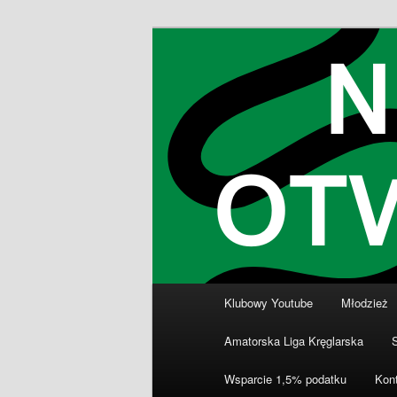
Przeskocz
Klub Kręglarski Dziewiątka Wro
do
tekstu
Klub Kręglars
Główne
Klubowy Youtube
Młodzież
menu
Amatorska Liga Kręglarska
Wsparcie 1,5% podatku
Kon