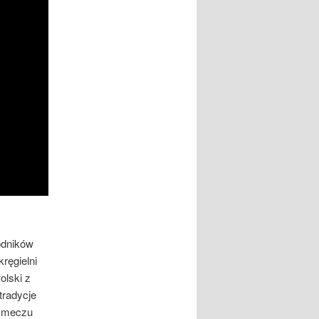
odników
ręgielni
olski z
tradycje
a meczu