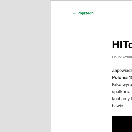
Nawigacja
←
Poprzedni
wpisu
HIT
Opublikowa
Zapowiada
Polonia 
Kilka wyr
spotkania
kochamy t
bawić.