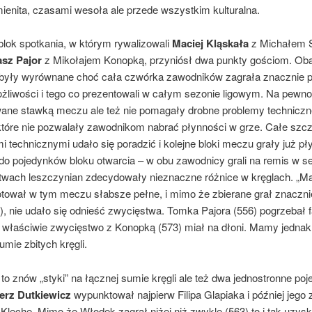
ienita, czasami wesoła ale przede wszystkim kulturalna.
blok spotkania, w którym rywalizowali
Maciej Kląskała
z Michałem 
sz Pajor
z Mikołajem Konopką, przyniósł dwa punkty gościom. Ob
 były wyrównane choć cała czwórka zawodników zagrała znacznie p
żliwości i tego co prezentowali w całym sezonie ligowym. Na pewno
ne stawką meczu ale też nie pomagały drobne problemy techniczn
 które nie pozwalały zawodnikom nabrać płynności w grze. Całe szc
 technicznymi udało się poradzić i kolejne bloki meczu grały już pły
o pojedynków bloku otwarcia – w obu zawodnicy grali na remis w set
twach leszczynian zdecydowały nieznaczne różnice w kręglach. „Ma
tował w tym meczu słabsze pełne, i mimo że zbierane grał znacznie 
), nie udało się odnieść zwycięstwa. Tomka Pajora (556) pogrzebał f
r, właściwie zwycięstwo z Konopką (573) miał na dłoni. Mamy jednak 
sumie zbitych kręgli.
 to znów „styki” na łącznej sumie kręgli ale też dwa jednostronne poj
erz Dutkiewicz
wypunktował najpierw Filipa Glapiaka i później jego
lechę. Mimo,że Włodek zagrał niżej niż zwykle (563) to i tak uzys