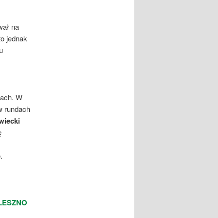
wał na
to jednak
u
kach. W
w rundach
wiecki
ę
.
 LESZNO