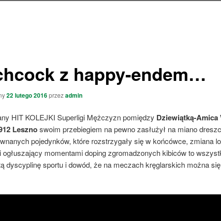
chcock z happy-endem…
ny
22 lutego 2016
przez
admin
ny HIT KOLEJKI Superligi Mężczyzn pomiędzy
Dziewiątką-Amica
1912 Leszno
swoim przebiegiem na pewno zasłużył na miano dresz
ównanych pojedynków, które rozstrzygały się w końcówce, zmiana l
 i ogłuszający momentami doping zgromadzonych kibiców to wszyst
ą dyscyplinę sportu i dowód, że na meczach kręglarskich można się