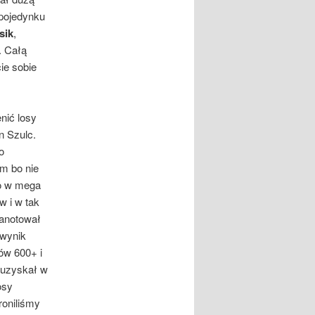
 pojedynku
sik
,
. Całą
ie sobie
nić losy
n Szulc.
o
em bo nie
o w mega
 i w tak
zanotował
 wynik
ów 600+ i
 uzyskał w
osy
roniliśmy