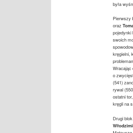
była wyśm
Pierwszy 
oraz
Toma
pojedynki
swoich mo
spowodowa
kręgielni,
problemami
Wracając d
o zwycięs
(541) zano
rywal (550
ostatni to
kręgli na 
Drugi blok
Włodzimi
Mateusza K