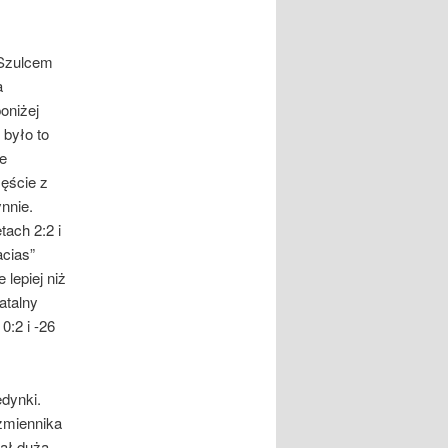
Szulcem
a
oniżej
 było to
e
zęście z
nnie.
ach 2:2 i
cias”
lepiej niż
atalny
0:2 i -26
edynki.
 zmiennika
kał dużą