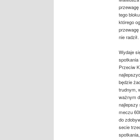
przewagę n
tego blok
którego o
przewagę 
nie radził
Wydaje si
spotkania 
Przeciw K
najlepszyc
będzie ża
trudnym, 
ważnym dl
najlepszy 
meczu 608
do zdobyw
secie trze
spotkania,