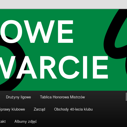
nki
ki Dziewiątka Wronki
Drużyny ligowe
Tablica Honorowa Mistrzów
Sprawy klubowe
Zarząd
Obchody 40-lecia klubu
takt
Albumy zdjęć