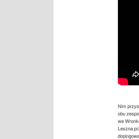
Nim przys
obu zespoł
we Wronka
Leszna pr
dopingowan