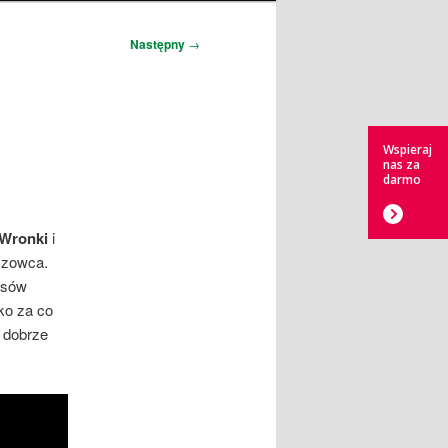
Następny
→
Wspieraj
nas za
darmo
 Wronki
i
czowca.
osów
ko za co
 dobrze