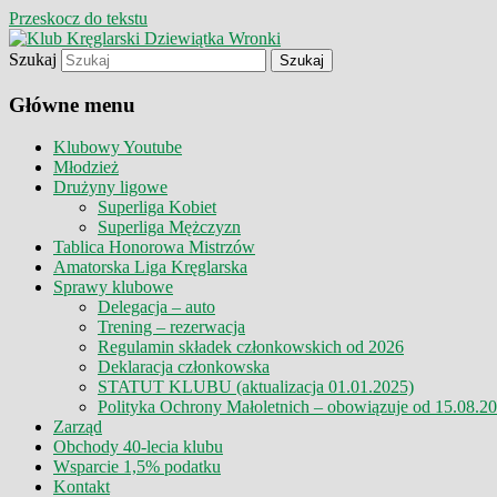
Przeskocz do tekstu
Szukaj
Klub Kręglarski Dziewiątka Wronki
Klub Kręglarski Dziewiątka Wr
Główne menu
Klubowy Youtube
Młodzież
Drużyny ligowe
Superliga Kobiet
Superliga Mężczyzn
Tablica Honorowa Mistrzów
Amatorska Liga Kręglarska
Sprawy klubowe
Delegacja – auto
Trening – rezerwacja
Regulamin składek członkowskich od 2026
Deklaracja członkowska
STATUT KLUBU (aktualizacja 01.01.2025)
Polityka Ochrony Małoletnich – obowiązuje od 15.08.2
Zarząd
Obchody 40-lecia klubu
Wsparcie 1,5% podatku
Kontakt