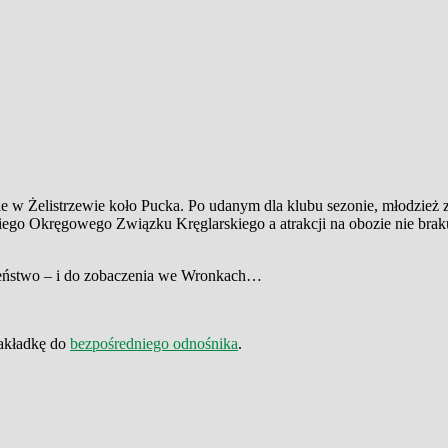
e w Żelistrzewie koło Pucka. Po udanym dla klubu sezonie, młodzież
ego Okręgowego Związku Kręglarskiego a atrakcji na obozie nie braku
zeństwo – i do zobaczenia we Wronkach…
zakładkę do
bezpośredniego odnośnika
.