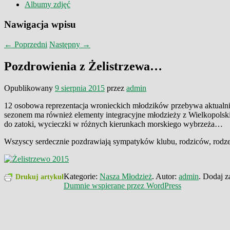
Albumy zdjęć
Nawigacja wpisu
←
Poprzedni
Następny
→
Pozdrowienia z Żelistrzewa…
Opublikowany
9 sierpnia 2015
przez
admin
12 osobowa reprezentacja wronieckich młodzików przebywa aktualni
sezonem ma również elementy integracyjne młodzieży z Wielkopolski
do zatoki, wycieczki w różnych kierunkach morskiego wybrzeża…
Wszyscy serdecznie pozdrawiają sympatyków klubu, rodziców, rod
Kategorie:
Nasza Młodzież
. Autor:
admin
. Dodaj 
Drukuj artykuł
Dumnie wspierane przez WordPress