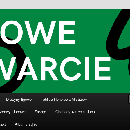
nki
ki Dziewiątka Wronki
Drużyny ligowe
Tablica Honorowa Mistrzów
Sprawy klubowe
Zarząd
Obchody 40-lecia klubu
takt
Albumy zdjęć