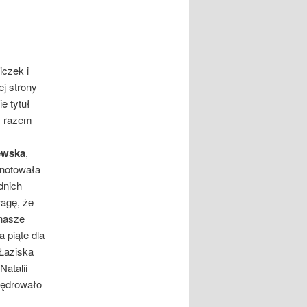
czek i
ej strony
e tytuł
m razem
ewska
,
anotowała
dnich
wagę, że
 nasze
a piąte dla
 Łaziska
Natalii
wędrowało