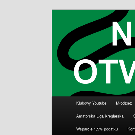
Przeskocz
Klub Kręglarski Dziewiątka Wro
do
tekstu
Klub Kręglars
Główne
Klubowy Youtube
Młodzież
menu
Amatorska Liga Kręglarska
Wsparcie 1,5% podatku
Kon