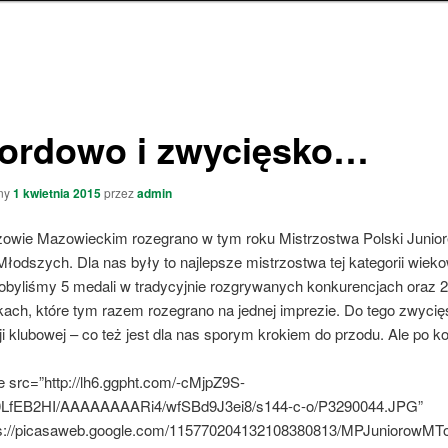
ordowo i zwycięsko…
ny
1 kwietnia 2015
przez
admin
wie Mazowieckim rozegrano w tym roku Mistrzostwa Polski Junior
łodszych. Dla nas były to najlepsze mistrzostwa tej kategorii wiek
zdobyliśmy 5 medali w tradycyjnie rozgrywanych konkurencjach oraz 
ach, które tym razem rozegrano na jednej imprezie. Do tego zwyci
ji klubowej – co też jest dla nas sporym krokiem do przodu. Ale po k
 src=”http://lh6.ggpht.com/-cMjpZ9S-
LfEB2HI/AAAAAAAARi4/wfSBd9J3ei8/s144-c-o/P3290044.JPG”
tps://picasaweb.google.com/115770204132108380813/MPJuniorow