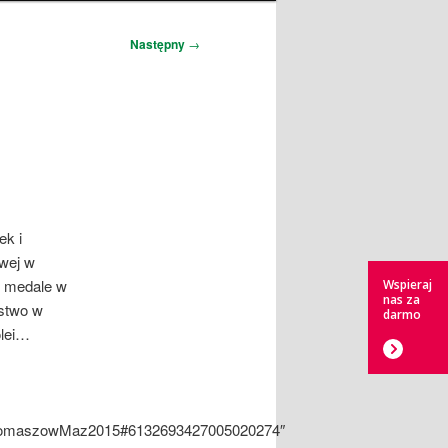
Następny
→
ek i
owej w
2 medale w
Wspieraj
nas za
ęstwo w
darmo
olei…
MTomaszowMaz2015#6132693427005020274″