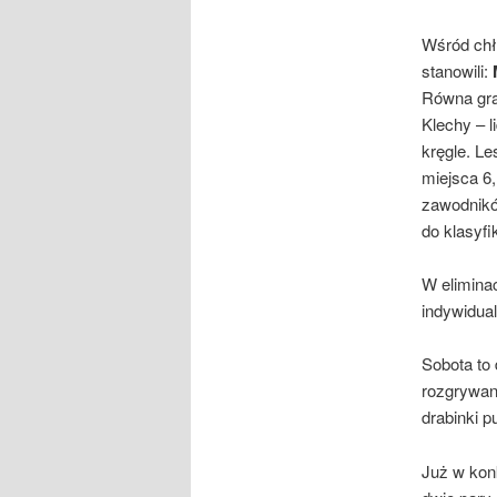
Wśród chł
stanowili:
Równa gra
Klechy – l
kręgle. Le
miejsca 6,
zawodnikó
do klasyfi
W elimina
indywidual
Sobota to
rozgrywan
drabinki p
Już w kon