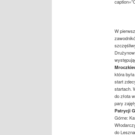
caption=
W pierwsz
zawodników
szczęśliwy
Drużynowy
występują
Mroczkie
która był
start zde
startach. 
do złota w
pary zajęł
Patrycji 
Górne: Kat
Włodarczy
do Leszna 