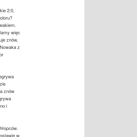
ie 2:0,
oloru?
owakiem.
 Mamy więc
uje znów,
a Nowaka z
or
zegrywa
zie
ta znów
ygrywa
no i
chłopców.
postawie w