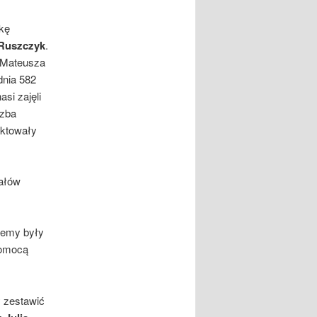
kę
 Ruszczyk
.
ą Mateusza
dnia 582
si zajęli
czba
nktowały
nałów
demy były
pomocą
 zestawić