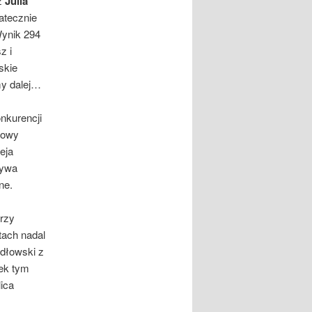
z
Julia
tatecznie
Wynik 294
z i
skie
my dalej…
nkurencji
zowy
eja
rywa
ne.
rzy
tach nadal
ydłowski z
ek tym
ica