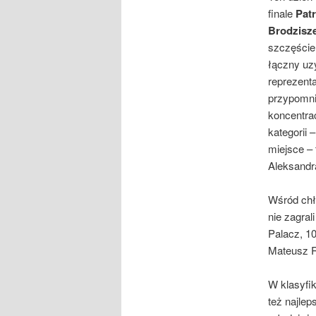
finale
Patr
Brodzisz
szczęście
łączny uz
reprezenta
przypomnia
koncentrac
kategorii
miejsce – 
Aleksandr
Wśród chło
nie zagral
Palacz, 1
Mateusz R
W klasyfik
też najlep