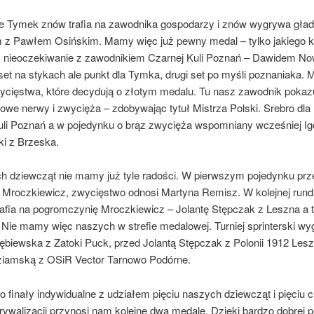
le Tymek znów trafia na zawodnika gospodarzy i znów wygrywa gładk
 z Pawłem Osińskim. Mamy więc już pewny medal – tylko jakiego k
ć nieoczekiwanie z zawodnikiem Czarnej Kuli Poznań – Dawidem N
set na stykach ale punkt dla Tymka, drugi set po myśli poznaniaka.
wycięstwa, które decydują o złotym medalu. Tu nasz zawodnik pokaz
lowe nerwy i zwycięża – zdobywając tytuł Mistrza Polski. Srebro dl
uli Poznań a w pojedynku o brąz zwycięża wspomniany wcześniej Ig
i z Brzeska.
ch dziewcząt nie mamy już tyle radości. W pierwszym pojedynku pr
 Mroczkiewicz, zwycięstwo odnosi Martyna Remisz. W kolejnej rund
rafia na pogromczynię Mroczkiewicz – Jolantę Stępczak z Leszna a 
 Nie mamy więc naszych w strefie medalowej. Turniej sprinterski w
ębiewska z Zatoki Puck, przed Jolantą Stępczak z Polonii 1912 Lesz
iamską z OSiR Vector Tarnowo Podórne.
to finały indywidualne z udziałem pięciu naszych dziewcząt i pięciu 
rywalizacji przynosi nam kolejne dwa medale. Dzięki bardzo dobrej 