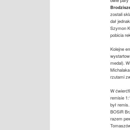
dwie pary
Brodzisz
zostali sk
dał jednak
Szymon Kal
pobicia r
Kolejne em
wystartow
medal). W
Michalaka
rzutami z
W ćwierćf
remisie 1:
był remis.
BOSiR Brz
razem pew
Tomaszów