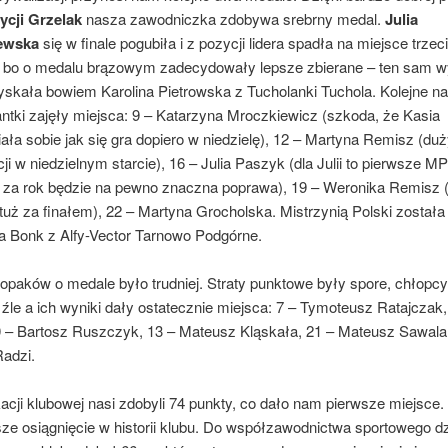
ycji Grzelak
nasza zawodniczka zdobywa srebrny medal.
Julia
ewska
się w finale pogubiła i z pozycji lidera spadła na miejsce trzec
 bo o medalu brązowym zadecydowały lepsze zbierane – ten sam w
yskała bowiem Karolina Pietrowska z Tucholanki Tuchola. Kolejne n
ntki zajęły miejsca: 9 – Katarzyna Mroczkiewicz (szkoda, że Kasia
ła sobie jak się gra dopiero w niedzielę), 12 – Martyna Remisz (du
ji w niedzielnym starcie), 16 – Julia Paszyk (dla Julii to pierwsze MP
 – za rok będzie na pewno znaczna poprawa), 19 – Weronika Remisz
tuż za finałem), 22 – Martyna Grocholska. Mistrzynią Polski została
a Bonk z Alfy-Vector Tarnowo Podgórne.
paków o medale było trudniej. Straty punktowe były spore, chłopcy 
i źle a ich wyniki dały ostatecznie miejsca: 7 – Tymoteusz Ratajczak,
0 – Bartosz Ruszczyk, 13 – Mateusz Kląskała, 21 – Mateusz Sawala,
adzi.
acji klubowej nasi zdobyli 74 punkty, co dało nam pierwsze miejsce.
sze osiągnięcie w historii klubu. Do współzawodnictwa sportowego dzi