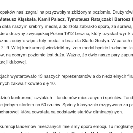
opaków nasi zagrali na przyzwoitym zbliżonym poziomie. Drużynów
Mateusz Kląskała
,
Kamil Palacz
,
Tymoteusz Ratajczak
i
Bartosz
 dała naszym srebrny medal, a do złota zabrakło sporo, za spraw
idera drużyny zwycięskiej Polonii 1912 Leszno, który uzyskał wynik 
szno zdobyło więc złoty medal, a brąz dla Startu Gostyń. W parach na
 7 i 9. W tej konkurencji wiedzieliśmy, że o medal będzie trudno bo li
w, na dobrym poziomie jest duża. Ważne, że dwie nasze pary zapu
kacji klubowej.
cjach wystartowało 13 naszych reprezentantów a do niedzielnych fi
nych zakwalifikowało się 10.
 dzień konkurencji szybkich – tandemów mieszanych i sprintów. Tan
e jednym startem na 60 rzutów. Sprinty klasycznie rozgrywano za 
ucharowej, która powstała na podstawie startów eliminacyjnych.
kurencji tandemów mieszanych mieliśmy sporo emocji. Tu mogliśmy