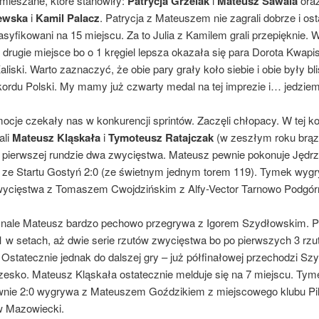
 mieszane, które stanowiły:
Patrycja Grzelak
i
Mateusz Sawala
ora
ewska
i
Kamil Palacz
. Patrycja z Mateuszem nie zagrali dobrze i os
lasyfikowani na 15 miejscu. Za to Julia z Kamilem grali przepięknie. 
 drugie miejsce bo o 1 kręgiel lepsza okazała się para Dorota Kwapis
iski. Warto zaznaczyć, że obie pary grały koło siebie i obie były bli
ekordu Polski. My mamy już czwarty medal na tej imprezie i… jedzie
ocje czekały nas w konkurencji sprintów. Zaczęli chłopacy. W tej ko
ali
Mateusz Kląskała
i
Tymoteusz Ratajczak
(w zeszłym roku brą
 pierwszej rundzie dwa zwycięstwa. Mateusz pewnie pokonuje Jędrz
 ze Startu Gostyń 2:0 (ze świetnym jednym torem 119). Tymek wyg
wycięstwa z Tomaszem Cwojdzińskim z Alfy-Vector Tarnowo Podgór
inale Mateusz bardzo pechowo przegrywa z Igorem Szydłowskim. P
1 w setach, aż dwie serie rzutów zwycięstwa bo po pierwszych 3 rzu
 Ostatecznie jednak do dalszej gry – już półfinałowej przechodzi Sz
esko. Mateusz Kląskała ostatecznie melduje się na 7 miejscu. Tym
nie 2:0 wygrywa z Mateuszem Goździkiem z miejscowego klubu Pil
 Mazowiecki.