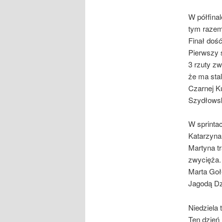
W półfina
tym razem
Finał doś
Pierwszy 
3 rzuty z
że ma sta
Czarnej K
Szydłowsk
W sprinta
Katarzyna
Martyna t
zwycięża.
Marta Goł
Jagodą Dz
Niedziela 
Ten dzień 