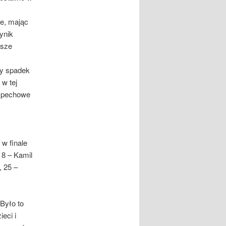
ie, mając
ynik
asze
ży spadek
 w tej
 (pechowe
w finale
 8 – Kamil
 25 –
 Było to
eci i