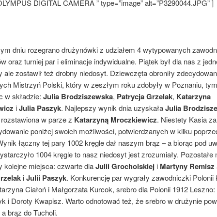
”OLYMPUS DIGITAL CAMERA ” type=”image” alt=”P3290044.JPG” ]
ym dniu rozegrano drużynówki z udziałem 4 wytypowanych zawodni
 oraz turniej par i eliminacje indywidualne. Piątek był dla nas z jedn
 ale zostawił też drobny niedosyt. Dziewczęta obroniły zdecydowani
ch Mistrzyń Polski, który w zeszłym roku zdobyły w Poznaniu, ty
c w składzie:
Julia Brodziszewska
,
Patrycja Grzelak
,
Katarzyna
wicz
i
Julia Paszyk
. Najlepszy wynik dnia uzyskała
Julia Brodzisz
a rozstawiona w parze z
Katarzyną Mroczkiewicz
. Niestety Kasia z
cydowanie poniżej swoich możliwości, potwierdzanych w kilku poprze
Wynik łączny tej pary 1002 kręgle dał naszym brąz – a biorąc pod u
ystarczyło 1004 kręgle to nasz niedosyt jest zrozumiały. Pozostałe
y kolejne miejsca: czwarte dla
Julii Grocholskiej
i
Martyny Remisz
Grzelak
i
Julii Paszyk
. Konkurencję par wygrały zawodniczki Polonii
arzyna Ciałoń i Małgorzata Kurcok, srebro dla Polonii 1912 Leszno: 
k i Doroty Kwapisz. Warto odnotować też, że srebro w drużynie po
a brąz do Tucholi.