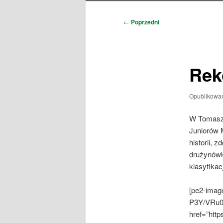
Nawigacja
←
Poprzedni
wpisu
Rek
Opublikowa
W Tomaszo
Juniorów M
historii, 
drużynówk
klasyfikac
[pe2-image
P3Y/VRu0
href=”ht