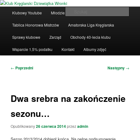
Przeskocz
Klub Kręglarski Dziewiątka Wronki
do
Główne
Szuka
Klubowy Youtube
Młodzież
Drużyny ligowe
tekstu
menu
Klub Kręglarski Dziewiątka Wronki
Tablica Honorowa Mistrzów
Amatorska Liga Kręglarska
Sprawy klubowe
Zarząd
Obchody 40-lecia klubu
Wsparcie 1,5% podatku
Kontakt
Albumy zdjęć
Nawigacja
←
Poprzedni
Następny
→
wpisu
Dwa srebra na zakończenie
sezonu…
Opublikowany
26 czerwca 2014
przez
admin
Sezon 2013/2014 dobiegł końca. Na pełne podsumowanie