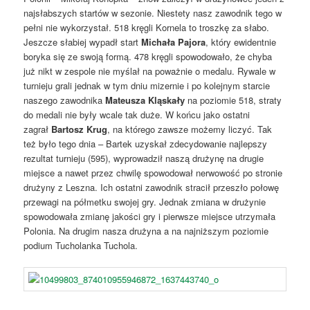
najsłabszych startów w sezonie. Niestety nasz zawodnik tego w
pełni nie wykorzystał. 518 kręgli Kornela to troszkę za słabo.
Jeszcze słabiej wypadł start
Michała Pajora
, który ewidentnie
boryka się ze swoją formą. 478 kręgli spowodowało, że chyba
już nikt w zespole nie myślał na poważnie o medalu. Rywale w
turnieju grali jednak w tym dniu mizernie i po kolejnym starcie
naszego zawodnika
Mateusza Kląskały
na poziomie 518, straty
do medali nie były wcale tak duże. W końcu jako ostatni
zagrał
Bartosz Krug
, na którego zawsze możemy liczyć. Tak
też było tego dnia – Bartek uzyskał zdecydowanie najlepszy
rezultat turnieju (595), wyprowadził naszą drużynę na drugie
miejsce a nawet przez chwilę spowodował nerwowość po stronie
drużyny z Leszna. Ich ostatni zawodnik stracił przeszło połowę
przewagi na półmetku swojej gry. Jednak zmiana w drużynie
spowodowała zmianę jakości gry i pierwsze miejsce utrzymała
Polonia. Na drugim nasza drużyna a na najniższym poziomie
podium Tucholanka Tuchola.