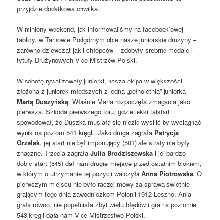
przyjdzie dodatkowa chwilka.
W miniony weekend, jak informowaliśmy na facebook’owej
tablicy, w Tarnowie Podgórnym obie nasze juniorskie drużyny –
zarówno dziewcząt jak i chłopców – zdobyły srebrne medale i
tytuły Drużynowych V-ce Mistrzów Polski.
W sobotę rywalizowały juniorki, nasza ekipa w większości
złożona z juniorek młodszych z jedną „pełnoletnią” juniorką –
Martą Duszyńską
. Właśnie Marta rozpoczęła zmagania jako
pierwsza. Szkoda pierwszego toru, gdzie lekki falstart
spowodował, że Duszka musiała się nieźle wysilić by wyciągnąć
wynik na poziom 541 kręgli. Jako druga zagrała
Patrycja
Grzelak
, jej start nie był imponujący (501) ale straty nie były
znaczne. Trzecia zagrała
Julia Brodziszewska
i jej bardzo
dobry start (545) dał nam drugie miejsce przed ostatnim blokiem,
w którym o utrzymanie tej pozycji walczyła
Anna Piotrowska
. O
pierwszym miejscu nie było raczej mowy za sprawą świetnie
grającym tego dnia zawodniczkom Polonii 1912 Leszno. Ania
grała równo, nie popełniała zbyt wielu błędów i gra na poziomie
543 kręgli dała nam V-ce Mistrzostwo Polski.