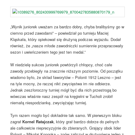
„Wynik juniorek uważam za bardzo dobry, chyba bralibyśmy go w
ciemno przed zawodami” – powiedział po turnieju Maciej
Kląskała, który opiekował się drużyną podczas wyjazdu. Dodał
również, że „nasze młode zawodniczki sumiennie przepracowały
sezon i uwieńczeniem tego jest ten medal.”
W niedzielę sukces juniorek powtórzyli chłopcy, choć całe
zawody przebiegły na znacznie niższym poziomie. Od początku
wiadomo było, że skład faworytów – Polonii 1912 Leszno – jest
na tyle mocny, że raczej nikt zwycięstwa im nie odbierze.
Jednak zeszłoroczny turniej mógł być dla nich przestrogą bo
wówczas właśnie nasz zespół na kręgielni w Tucholi zrobił
niemałą niespodziankę, zwyciężając turniej.
Tym razem mogło być dokładnie tak samo. W pierwszym bloku
zagrał
Kornel Ratajczak
, który grał bardzo dobrze do pełnych
ale całkowicie nieprecyzyjnie do zbieranych. Grający obok lider
Polonii – Mikołaj Konopka – znów zaliczył w drużynówce jeden z