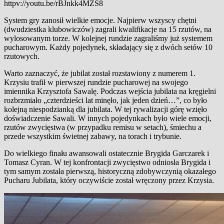
httpv://youtu.be/rBJnkk4MZS8
System gry zanosił wielkie emocje. Najpierw wszyscy chętni
(dwudziestka klubowiczów) zagrali kwalifikacje na 15 rzutów, na
wylosowanym torze. W kolejnej rundzie zagraliśmy już systemem
pucharowym. Każdy pojedynek, składający się z dwóch setów 10
rzutowych.
Warto zaznaczyć, że jubilat został rozstawiony z numerem 1.
Krzysiu trafił w pierwszej rundzie pucharowej na swojego
imiennika Krzysztofa Sawalę. Podczas wejścia jubilata na kręgielni
rozbrzmiało „czterdzieści lat minęło, jak jeden dzień…”, co było
kolejną niespodzianką dla jubilata. W tej rywalizacji górę wzięło
doświadczenie Sawali. W innych pojedynkach było wiele emocji,
rzutów zwycięstwa (w przypadku remisu w setach), śmiechu a
przede wszystkim świetnej zabawy, na torach i trybunie.
Do wielkiego finału awansowali ostatecznie Brygida Garczarek i
Tomasz Cyran. W tej konfrontacji zwycięstwo odniosła Brygida i
tym samym została pierwszą, historyczną zdobywczynią okazałego
Pucharu Jubilata, który oczywiście został wręczony przez Krzysia.