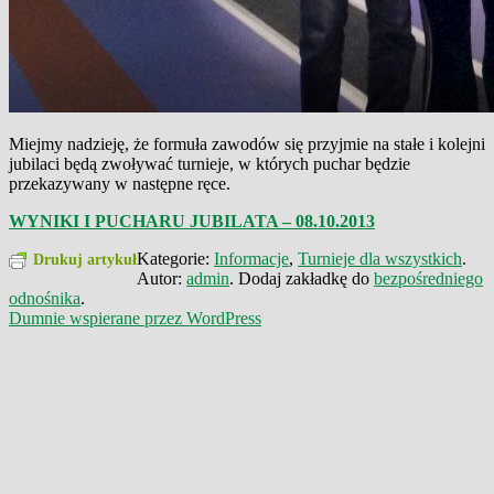
Miejmy nadzieję, że formuła zawodów się przyjmie na stałe i kolejni
jubilaci będą zwoływać turnieje, w których puchar będzie
przekazywany w następne ręce.
WYNIKI I PUCHARU JUBILATA – 08.10.2013
Kategorie:
Informacje
,
Turnieje dla wszystkich
.
Drukuj artykuł
Autor:
admin
. Dodaj zakładkę do
bezpośredniego
odnośnika
.
Dumnie wspierane przez WordPress