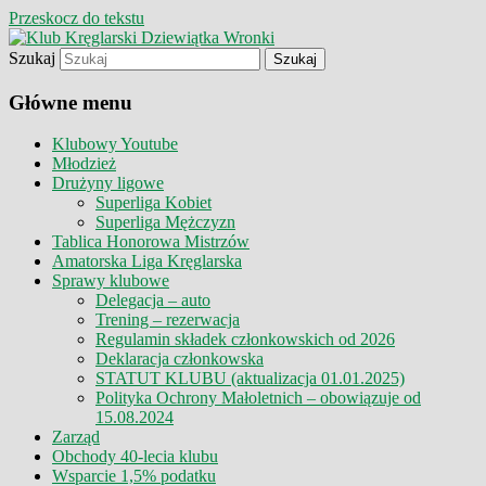
Przeskocz do tekstu
Szukaj
Klub Kręglarski Dziewiątka Wronki
Klub Kręglarski Dziewiątka
Główne menu
Wronki
Klubowy Youtube
Młodzież
Drużyny ligowe
Superliga Kobiet
Superliga Mężczyzn
Tablica Honorowa Mistrzów
Amatorska Liga Kręglarska
Sprawy klubowe
Delegacja – auto
Trening – rezerwacja
Regulamin składek członkowskich od 2026
Deklaracja członkowska
STATUT KLUBU (aktualizacja 01.01.2025)
Polityka Ochrony Małoletnich – obowiązuje od
15.08.2024
Zarząd
Obchody 40-lecia klubu
Wsparcie 1,5% podatku