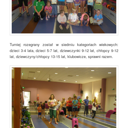
Turniej rozegrany został w siedmiu kategoriach wiekowych:
dzieci 3-4 lata, dzieci 5-7 lat, dziewczynki 9-12 lat, chłopcy 9-12
lat, dziewczyny/chłopcy 13-15 lat, klubowicze, sprawni razem.