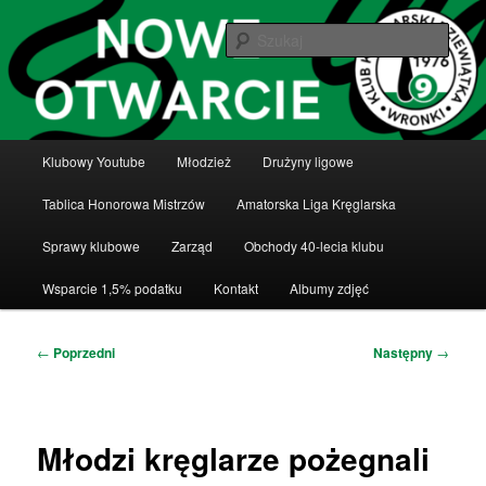
Przeskocz
Klub Kręglarski Dziewiątka Wronki
do
Szuka
tekstu
Klub Kręglarski Dziewiątka Wronki
Główne
Klubowy Youtube
Młodzież
Drużyny ligowe
menu
Tablica Honorowa Mistrzów
Amatorska Liga Kręglarska
Sprawy klubowe
Zarząd
Obchody 40-lecia klubu
Wsparcie 1,5% podatku
Kontakt
Albumy zdjęć
Nawigacja
←
Poprzedni
Następny
→
wpisu
Młodzi kręglarze pożegnali