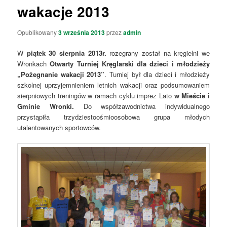
wakacje 2013
Opublikowany
3 września 2013
przez
admin
W
piątek
30
sierpnia
2013r.
rozegrany został na kręgielni we
Wronkach
Otwarty Turniej Kręglarski dla dzieci i młodzieży
„Pożegnanie wakacji 2013”
. Turniej był dla dzieci i młodzieży
szkolnej uprzyjemnieniem letnich wakacji oraz podsumowaniem
sierpniowych treningów w ramach cyklu imprez Lato
w Mieście i
Gminie Wronki
.
Do współzawodnictwa indywidualnego
przystąpiła trzydziestoośmioosobowa grupa młodych
utalentowanych sportowców.