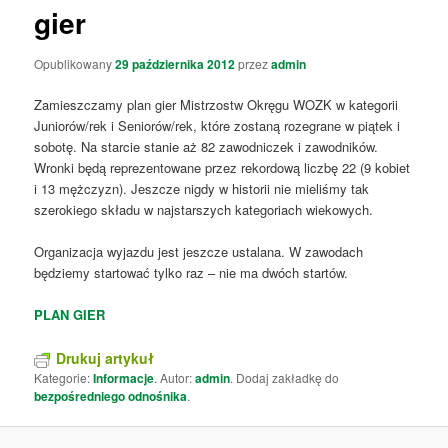
gier
Opublikowany
29 października 2012
przez
admin
Zamieszczamy plan gier Mistrzostw Okręgu WOZK w kategorii
Juniorów/rek i Seniorów/rek, które zostaną rozegrane w piątek i
sobotę. Na starcie stanie aż 82 zawodniczek i zawodników.
Wronki będą reprezentowane przez rekordową liczbę 22 (9 kobiet
i 13 mężczyzn). Jeszcze nigdy w historii nie mieliśmy tak
szerokiego składu w najstarszych kategoriach wiekowych.
Organizacja wyjazdu jest jeszcze ustalana. W zawodach
będziemy startować tylko raz – nie ma dwóch startów.
PLAN GIER
Drukuj artykuł
Kategorie:
Informacje
. Autor:
admin
. Dodaj zakładkę do
bezpośredniego odnośnika
.