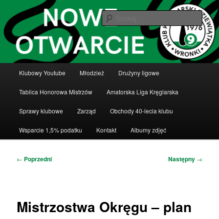
Przeskocz
Klub Kręglarski Dziewiątka Wronki
do
Szuka
tekstu
Klub Kręglarski Dziewiątka Wronki
Główne
Klubowy Youtube
Młodzież
Drużyny ligowe
menu
Tablica Honorowa Mistrzów
Amatorska Liga Kręglarska
Sprawy klubowe
Zarząd
Obchody 40-lecia klubu
Wsparcie 1,5% podatku
Kontakt
Albumy zdjęć
Nawigacja
←
Poprzedni
Następny
→
wpisu
Mistrzostwa Okręgu – plan