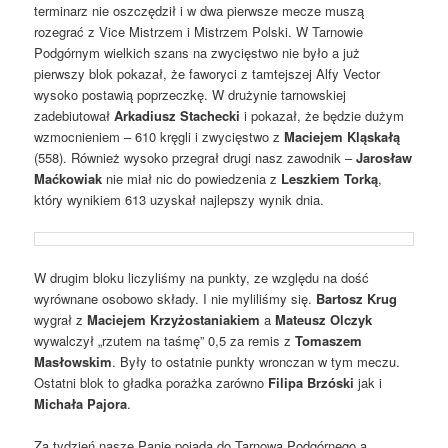
terminarz nie oszczędził i w dwa pierwsze mecze muszą
rozegrać z Vice Mistrzem i Mistrzem Polski. W Tarnowie
Podgórnym wielkich szans na zwycięstwo nie było a już
pierwszy blok pokazał, że faworyci z tamtejszej Alfy Vector
wysoko postawią poprzeczkę. W drużynie tarnowskiej
zadebiutował
Arkadiusz Stachecki
i pokazał, że będzie dużym
wzmocnieniem – 610 kręgli i zwycięstwo z
Maciejem Kląskałą
(558). Również wysoko przegrał drugi nasz zawodnik –
Jarosław
Maćkowiak
nie miał nic do powiedzenia z
Leszkiem Torką
,
który wynikiem 613 uzyskał najlepszy wynik dnia.
W drugim bloku liczyliśmy na punkty, ze względu na dość
wyrównane osobowo składy. I nie myliliśmy się.
Bartosz Krug
wygrał z
Maciejem Krzyżostaniakiem
a
Mateusz Olczyk
wywalczył „rzutem na taśmę” 0,5 za remis z
Tomaszem
Masłowskim
. Były to ostatnie punkty wronczan w tym meczu.
Ostatni blok to gładka porażka zarówno
Filipa Brzóski
jak i
Michała Pajora
.
Za tydzień nasze Panie pojadą do Tarnowa Podgórnego a