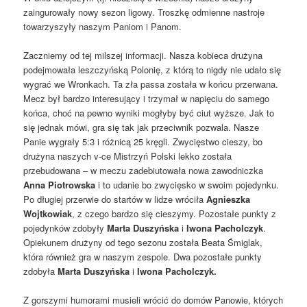
zaingurowały nowy sezon ligowy. Troszkę odmienne nastroje
towarzyszyły naszym Paniom i Panom.
Zaczniemy od tej milszej informacji. Nasza kobieca drużyna
podejmowała leszczyńską Polonię, z którą to nigdy nie udało się
wygrać we Wronkach. Ta zła passa została w końcu przerwana.
Mecz był bardzo interesujący i trzymał w napięciu do samego
końca, choć na pewno wyniki mogłyby być ciut wyższe. Jak to
się jednak mówi, gra się tak jak przeciwnik pozwala. Nasze
Panie wygrały 5:3 i różnicą 25 kręgli. Zwycięstwo cieszy, bo
drużyna naszych v-ce Mistrzyń Polski lekko została
przebudowana – w meczu zadebiutowała nowa zawodniczka
Anna Piotrowska
i to udanie bo zwycięsko w swoim pojedynku.
Po długiej przerwie do startów w lidze wróciła
Agnieszka
Wojtkowiak
, z czego bardzo się cieszymy. Pozostałe punkty z
pojedynków zdobyły
Marta Duszyńska
i
Iwona Pacholczyk
.
Opiekunem drużyny od tego sezonu została Beata Śmiglak,
która również gra w naszym zespole. Dwa pozostałe punkty
zdobyła
Marta Duszyńska
i
Iwona Pacholczyk.
Z gorszymi humorami musieli wrócić do domów Panowie, których