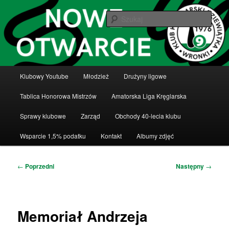
Przeskocz
Klub Kręglarski Dziewiątka Wronki
do
Szuka
tekstu
Klub Kręglarski Dziewiątka Wronki
Główne
Klubowy Youtube
Młodzież
Drużyny ligowe
menu
Tablica Honorowa Mistrzów
Amatorska Liga Kręglarska
Sprawy klubowe
Zarząd
Obchody 40-lecia klubu
Wsparcie 1,5% podatku
Kontakt
Albumy zdjęć
Nawigacja
←
Poprzedni
Następny
→
wpisu
Memoriał Andrzeja