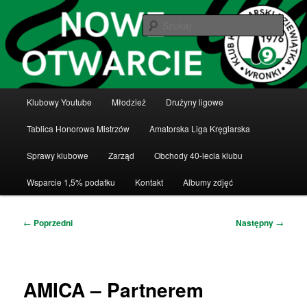
Przeskocz
Klub Kręglarski Dziewiątka Wronki
do
Szuka
tekstu
Klub Kręglarski Dziewiątka Wronki
Główne
Klubowy Youtube
Młodzież
Drużyny ligowe
menu
Tablica Honorowa Mistrzów
Amatorska Liga Kręglarska
Sprawy klubowe
Zarząd
Obchody 40-lecia klubu
Wsparcie 1,5% podatku
Kontakt
Albumy zdjęć
Nawigacja
←
Poprzedni
Następny
→
wpisu
AMICA – Partnerem