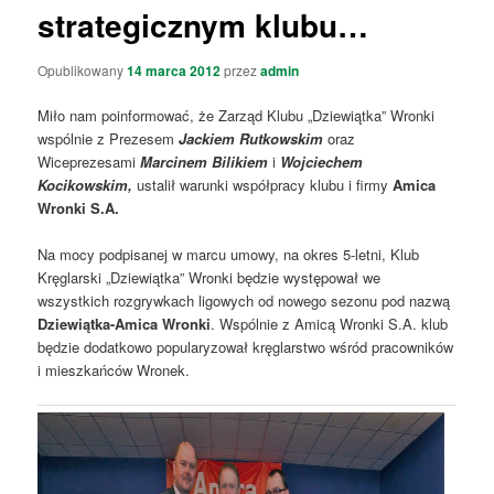
strategicznym klubu…
Opublikowany
14 marca 2012
przez
admin
Miło nam poinformować, że Zarząd Klubu „Dziewiątka” Wronki
wspólnie z Prezesem
Jackiem Rutkowskim
oraz
Wiceprezesami
Marcinem Bilikiem
i
Wojciechem
Kocikowskim,
ustalił warunki współpracy klubu i firmy
Amica
Wronki S.A.
Na mocy podpisanej w marcu umowy, na okres 5-letni, Klub
Kręglarski „Dziewiątka” Wronki będzie występował we
wszystkich rozgrywkach ligowych od nowego sezonu pod nazwą
Dziewiątka-Amica Wronki
. Wspólnie z Amicą Wronki S.A. klub
będzie dodatkowo popularyzował kręglarstwo wśród pracowników
i mieszkańców Wronek.