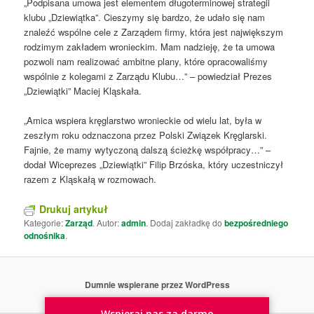
„Podpisana umowa jest elementem długoterminowej strategii
klubu „Dziewiątka”. Cieszymy się bardzo, że udało się nam
znaleźć wspólne cele z Zarządem firmy, która jest największym
rodzimym zakładem wronieckim. Mam nadzieję, że ta umowa
pozwoli nam realizować ambitne plany, które opracowaliśmy
wspólnie z kolegami z Zarządu Klubu…” – powiedział Prezes
„Dziewiątki” Maciej Kląskała.
„Amica wspiera kręglarstwo wronieckie od wielu lat, była w
zeszłym roku odznaczona przez Polski Związek Kręglarski.
Fajnie, że mamy wytyczoną dalszą ścieżkę współpracy…” –
dodał Wiceprezes „Dziewiątki” Filip Brzóska, który uczestniczył
razem z Kląskałą w rozmowach.
Drukuj artykuł
Kategorie:
Zarząd
. Autor:
admin
. Dodaj zakładkę do
bezpośredniego
odnośnika
.
Dumnie wspierane przez WordPress
Wspieraj nas za darmo