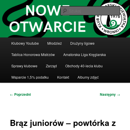
Przeskocz
Klub Kręglarski Dziewiątka Wronki
do
Szuka
tekstu
Klub Kręglarski Dziewiątka Wronki
Główne
Klubowy Youtube
Młodzież
Drużyny ligowe
menu
Tablica Honorowa Mistrzów
Amatorska Liga Kręglarska
Sprawy klubowe
Zarząd
Obchody 40-lecia klubu
Wsparcie 1,5% podatku
Kontakt
Albumy zdjęć
Nawigacja
←
Poprzedni
Następny
→
wpisu
Brąz juniorów – powtórka z