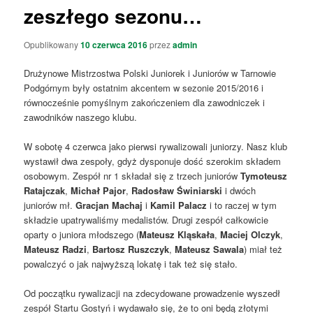
zeszłego sezonu…
Opublikowany
10 czerwca 2016
przez
admin
Drużynowe Mistrzostwa Polski Juniorek i Juniorów w Tarnowie
Podgórnym były ostatnim akcentem w sezonie 2015/2016 i
równocześnie pomyślnym zakończeniem dla zawodniczek i
zawodników naszego klubu.
W sobotę 4 czerwca jako pierwsi rywalizowali juniorzy. Nasz klub
wystawił dwa zespoły, gdyż dysponuje dość szerokim składem
osobowym. Zespół nr 1 składał się z trzech juniorów
Tymoteusz
Ratajczak
,
Michał Pajor
,
Radosław Świniarski
i dwóch
juniorów mł.
Gracjan Machaj
i
Kamil Palacz
i to raczej w tym
składzie upatrywaliśmy medalistów. Drugi zespół całkowicie
oparty o juniora młodszego (
Mateusz Kląskała
,
Maciej Olczyk
,
Mateusz Radzi
,
Bartosz Ruszczyk
,
Mateusz Sawala
) miał też
powalczyć o jak najwyższą lokatę i tak też się stało.
Od początku rywalizacji na zdecydowane prowadzenie wyszedł
zespół Startu Gostyń i wydawało się, że to oni będą złotymi