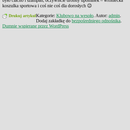
było ciacho i szampan, oczywiście drobny upominek – wroniecka
koszulka sportowa i coś nie coś dla dorosłych 😉
Kategorie:
Klubowo na wesoło
. Autor:
admin
.
Drukuj artykuł
Dodaj zakładkę do
bezpośredniego odnośnika
.
Dumnie wspierane przez WordPress