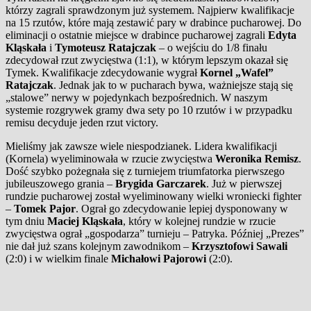
którzy zagrali sprawdzonym już systemem. Najpierw kwalifikacje
na 15 rzutów, które mają zestawić pary w drabince pucharowej. Do
eliminacji o ostatnie miejsce w drabince pucharowej zagrali
Edyta
Kląskała
i
Tymoteusz Ratajczak
– o wejściu do 1/8 finału
zdecydował rzut zwycięstwa (1:1), w którym lepszym okazał się
Tymek. Kwalifikacje zdecydowanie wygrał
Kornel „Wafel”
Ratajczak
. Jednak jak to w pucharach bywa, ważniejsze stają się
„stalowe” nerwy w pojedynkach bezpośrednich. W naszym
systemie rozgrywek gramy dwa sety po 10 rzutów i w przypadku
remisu decyduje jeden rzut victory.
Mieliśmy jak zawsze wiele niespodzianek. Lidera kwalifikacji
(Kornela) wyeliminowała w rzucie zwycięstwa
Weronika Remisz
.
Dość szybko pożegnała się z turniejem triumfatorka pierwszego
jubileuszowego grania –
Brygida Garczarek
. Już w pierwszej
rundzie pucharowej został wyeliminowany wielki wroniecki fighter
–
Tomek Pajor
. Ograł go zdecydowanie lepiej dysponowany w
tym dniu
Maciej Kląskała
, który w kolejnej rundzie w rzucie
zwycięstwa ograł „gospodarza” turnieju – Patryka. Później „Prezes”
nie dał już szans kolejnym zawodnikom –
Krzysztofowi Sawali
(2:0) i w wielkim finale
Michałowi Pajorowi
(2:0).