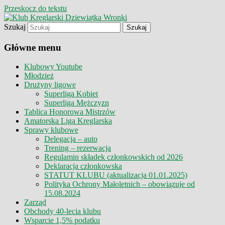
Przeskocz do tekstu
Szukaj
Klub Kręglarski Dziewiątka Wronki
Klub Kręglarski Dziewiątka
Główne menu
Wronki
Klubowy Youtube
Młodzież
Drużyny ligowe
Superliga Kobiet
Superliga Mężczyzn
Tablica Honorowa Mistrzów
Amatorska Liga Kręglarska
Sprawy klubowe
Delegacja – auto
Trening – rezerwacja
Regulamin składek członkowskich od 2026
Deklaracja członkowska
STATUT KLUBU (aktualizacja 01.01.2025)
Polityka Ochrony Małoletnich – obowiązuje od
15.08.2024
Zarząd
Obchody 40-lecia klubu
Wsparcie 1,5% podatku