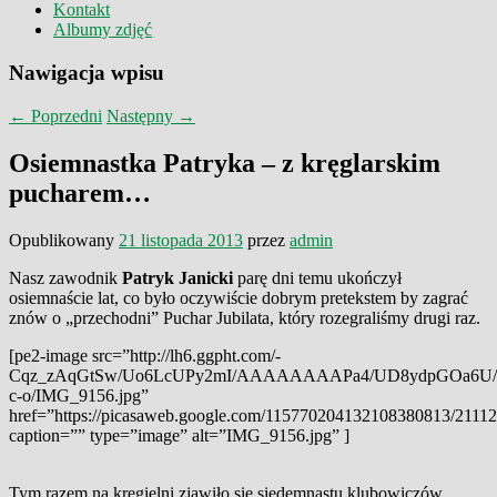
Kontakt
Albumy zdjęć
Nawigacja wpisu
←
Poprzedni
Następny
→
Osiemnastka Patryka – z kręglarskim
pucharem…
Opublikowany
21 listopada 2013
przez
admin
Nasz zawodnik
Patryk Janicki
parę dni temu ukończył
osiemnaście lat, co było oczywiście dobrym pretekstem by zagrać
znów o „przechodni” Puchar Jubilata, który rozegraliśmy drugi raz.
[pe2-image src=”http://lh6.ggpht.com/-
Cqz_zAqGtSw/Uo6LcUPy2mI/AAAAAAAAPa4/UD8ydpGOa6U/s
c-o/IMG_9156.jpg”
href=”https://picasaweb.google.com/115770204132108380813/2111
caption=”” type=”image” alt=”IMG_9156.jpg” ]
Tym razem na kręgielni zjawiło się siedemnastu klubowiczów,