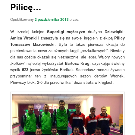
Pilicę…
Opublikowany
2 października 2013
przez
W trzeciej kolejce
Superligi mężczyzn
drużyna
Dziewiątki-
Amica Wronki I
zmierzyła się na swojej kręgielni z ekipą
Pilicy
Tomaszów Mazowiecki
. Była to także pierwsza okazja do
przetestowania nowo założonych kręgli „bezkulkowych”. Niestety
dla nas goście okazali się nieznacznie, ale lepsi. Walory nowych
„kołków” najlepiej wykorzystał
Bartosz Krug
, uzyskując świetny
wynik
623
(nowa życiówka Bartka). Scenariusz meczu żywcem
przypominał ten z inaugurujących sezon derbów Wronek.
Pierwszy blok, 2-0 dla przeciwnika i duża strata w kręglach.