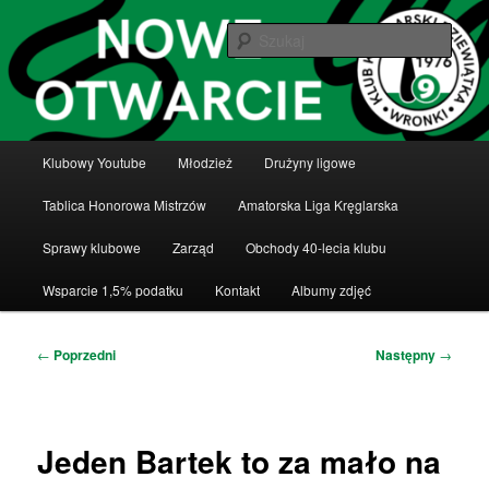
Przeskocz
Klub Kręglarski Dziewiątka Wronki
do
Szuka
tekstu
Klub Kręglarski Dziewiątka Wronki
Główne
Klubowy Youtube
Młodzież
Drużyny ligowe
menu
Tablica Honorowa Mistrzów
Amatorska Liga Kręglarska
Sprawy klubowe
Zarząd
Obchody 40-lecia klubu
Wsparcie 1,5% podatku
Kontakt
Albumy zdjęć
Nawigacja
←
Poprzedni
Następny
→
wpisu
Jeden Bartek to za mało na