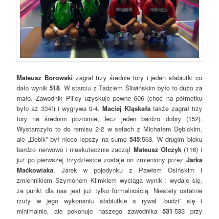
Mateusz Borowski
zagrał trzy średnie tory i jeden słabiutki co
dało wynik
518
. W starciu z Tadziem Śliwińskim było to dużo za
mało. Zawodnik Pilicy uzyskuje pewne 606 (choć na półmetku
było aż 334!) i wygrywa 0-4.
Maciej Kląskała
także zagrał trzy
tory na średnim poziomie, lecz jeden bardzo dobry (152).
Wystarczyło to do remisu 2-2 w setach z Michałem Dębickim,
ale „Dębik” był nieco lepszy na sumę
545
:563. W drugim bloku
bardzo nerwowo i nieskutecznie zaczął
Mateusz Olczyk
(116) i
już po pierwszej trzydziestce zostaje on zmieniony przez
Jarka
Maćkowiaka
. Jarek w pojedynku z Pawłem Osińskim i
zmiennikiem Szymonem Klimkiem wyciąga wynik i wydaje się,
że punkt dla nas jest już tylko formalnością. Niestety ostatnie
rzuty w jego wykonaniu słabiutkie a rywal „budzi” się i
minimalnie, ale pokonuje naszego zawodnika
531
-533 przy