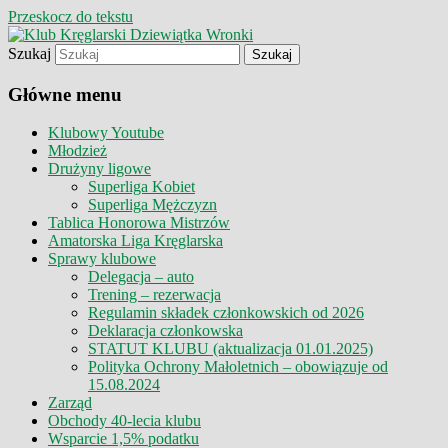
Przeskocz do tekstu
Szukaj
Klub Kręglarski Dziewiątka Wronki
Klub Kręglarski Dziewiątka
Główne menu
Wronki
Klubowy Youtube
Młodzież
Drużyny ligowe
Superliga Kobiet
Superliga Mężczyzn
Tablica Honorowa Mistrzów
Amatorska Liga Kręglarska
Sprawy klubowe
Delegacja – auto
Trening – rezerwacja
Regulamin składek członkowskich od 2026
Deklaracja członkowska
STATUT KLUBU (aktualizacja 01.01.2025)
Polityka Ochrony Małoletnich – obowiązuje od
15.08.2024
Zarząd
Obchody 40-lecia klubu
Wsparcie 1,5% podatku