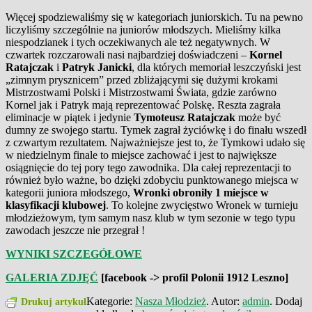
Więcej spodziewaliśmy się w kategoriach juniorskich. Tu na pewno
liczyliśmy szczególnie na juniorów młodszych. Mieliśmy kilka
niespodzianek i tych oczekiwanych ale też negatywnych. W
czwartek rozczarowali nasi najbardziej doświadczeni –
Kornel
Ratajczak
i
Patryk Janicki
, dla których memoriał leszczyński jest
„zimnym prysznicem” przed zbliżającymi się dużymi krokami
Mistrzostwami Polski i Mistrzostwami Świata, gdzie zarówno
Kornel jak i Patryk mają reprezentować Polskę. Reszta zagrała
eliminacje w piątek i jedynie
Tymoteusz Ratajczak
może być
dumny ze swojego startu. Tymek zagrał życiówkę i do finału wszedł
z czwartym rezultatem. Najważniejsze jest to, że Tymkowi udało się
w niedzielnym finale to miejsce zachować i jest to największe
osiągnięcie do tej pory tego zawodnika. Dla całej reprezentacji to
również było ważne, bo dzięki zdobyciu punktowanego miejsca w
kategorii juniora młodszego,
Wronki obroniły 1 miejsce w
klasyfikacji klubowej
. To kolejne zwycięstwo Wronek w turnieju
młodzieżowym, tym samym nasz klub w tym sezonie w tego typu
zawodach jeszcze nie przegrał !
WYNIKI SZCZEGÓŁOWE
GALERIA ZDJĘĆ
[facebook -> profil Polonii 1912 Leszno]
Kategorie:
Nasza Młodzież
. Autor:
admin
. Dodaj
Drukuj artykuł