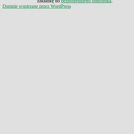
zakładkę do
bezpośredniego odnośnika
.
Dumnie wspierane przez WordPress