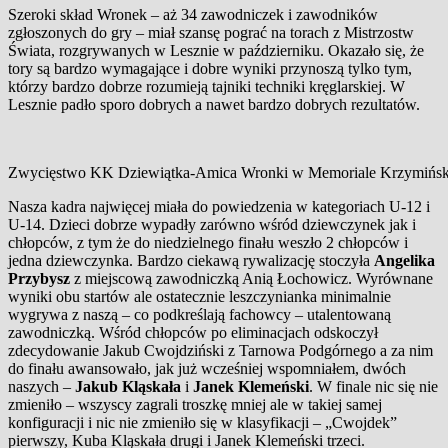
Szeroki skład Wronek – aż 34 zawodniczek i zawodników
zgłoszonych do gry – miał szansę pograć na torach z Mistrzostw
Świata, rozgrywanych w Lesznie w październiku. Okazało się, że
tory są bardzo wymagające i dobre wyniki przynoszą tylko tym,
którzy bardzo dobrze rozumieją tajniki techniki kręglarskiej. W
Lesznie padło sporo dobrych a nawet bardzo dobrych rezultatów.
Zwycięstwo KK Dziewiątka-Amica Wronki w Memoriale Krzymińsk
Nasza kadra najwięcej miała do powiedzenia w kategoriach U-12 i
U-14. Dzieci dobrze wypadły zarówno wśród dziewczynek jak i
chłopców, z tym że do niedzielnego finału weszło 2 chłopców i
jedna dziewczynka. Bardzo ciekawą rywalizację stoczyła
Angelika
Przybysz
z miejscową zawodniczką Anią Łochowicz. Wyrównane
wyniki obu startów ale ostatecznie leszczynianka minimalnie
wygrywa z naszą – co podkreślają fachowcy – utalentowaną
zawodniczką. Wśród chłopców po eliminacjach odskoczył
zdecydowanie Jakub Cwojdziński z Tarnowa Podgórnego a za nim
do finału awansowało, jak już wcześniej wspomniałem, dwóch
naszych –
Jakub Kląskała
i
Janek Klemeński
. W finale nic się nie
zmieniło – wszyscy zagrali troszkę mniej ale w takiej samej
konfiguracji i nic nie zmieniło się w klasyfikacji – „Cwojdek”
pierwszy, Kuba Kląskała drugi i Janek Klemeński trzeci.