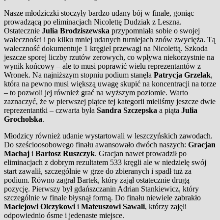
Nasze młodziczki stoczyły bardzo udany bój w finale, goniąc
prowadzącą po eliminacjach Nicolettę Dudziak z Leszna.
Ostatecznie
Julia Brodziszewska
przypomniała sobie o swojej
waleczności i po kilku mniej udanych turniejach znów zwycięża. Tą
waleczność dokumentuje 1 kręgiel przewagi na Nicolettą. Szkoda
jeszcze sporej liczby rzutów zerowych, co wpływa niekorzystnie na
wynik końcowy – ale to musi poprawić wielu reprezentantów z
Wronek. Na najniższym stopniu podium stanęła
Patrycja Grzelak
,
która na pewno musi większą uwagę skupić na koncentracji na torze
– to pozwoli jej również grać na wyższym poziomie. Warto
zaznaczyć, że w pierwszej piątce tej kategorii mieliśmy jeszcze dwie
reprezentantki – czwarta była
Sandra Szczepska
a piąta
Julia
Grocholska
.
Młodzicy również udanie wystartowali w leszczyńskich zawodach.
Do sześcioosobowego finału awansowało dwóch naszych:
Gracjan
Machaj
i
Bartosz Ruszczyk
. Gracjan nawet prowadził po
eliminacjach z dobrym rezultatem 533 kręgli ale w niedzielę swój
start zawalił, szczególnie w grze do zbieranych i spadł tuż za
podium. Równo zagrał Bartek, który zajął ostatecznie drugą
pozycję. Pierwszy był gdańszczanin Adrian Stankiewicz, który
szczególnie w finale błysnął formą. Do finału niewiele zabrakło
Maciejowi Olczykowi
i
Mateuszowi Sawali
, którzy zajęli
odpowiednio ósme i jedenaste miejsce.