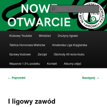
Przeskocz
Klub Kręglarski Dziewiątka Wronki
do
Szuka
tekstu
Klub Kręglarski Dziewiątka Wronki
Główne
Klubowy Youtube
Młodzież
Drużyny ligowe
menu
Tablica Honorowa Mistrzów
Amatorska Liga Kręglarska
Sprawy klubowe
Zarząd
Obchody 40-lecia klubu
Wsparcie 1,5% podatku
Kontakt
Albumy zdjęć
Nawigacja
←
Poprzedni
Następny
→
wpisu
I ligowy zawód