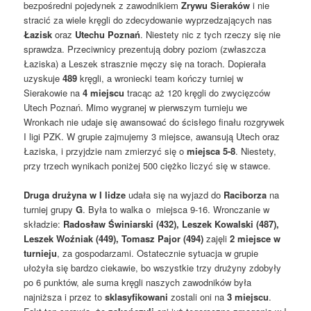
bezpośredni pojedynek z zawodnikiem
Zrywu Sieraków
i nie
stracić za wiele kręgli do zdecydowanie wyprzedzających nas
Łazisk
oraz
Utechu Poznań
. Niestety nic z tych rzeczy się nie
sprawdza. Przeciwnicy prezentują dobry poziom (zwłaszcza
Łaziska) a Leszek strasznie męczy się na torach. Dopierała
uzyskuje
489
kręgli, a wroniecki team kończy turniej w
Sierakowie na
4 miejscu
tracąc aż 120 kręgli do zwycięzców
Utech Poznań. Mimo wygranej w pierwszym turnieju we
Wronkach nie udaje się awansować do ścisłego finału rozgrywek
I ligi PZK. W grupie zajmujemy 3 miejsce, awansują Utech oraz
Łaziska, i przyjdzie nam zmierzyć się o
miejsca 5-8
. Niestety,
przy trzech wynikach poniżej 500 ciężko liczyć się w stawce.
Druga drużyna w I lidze
udała się na wyjazd do
Raciborza
na
turniej grupy
G
. Była to walka o miejsca 9-16. Wronczanie w
składzie:
Radosław Świniarski (432), Leszek Kowalski (487),
Leszek Woźniak (449), Tomasz Pajor (494)
zajęli
2 miejsce w
turnieju
, za gospodarzami. Ostatecznie sytuacja w grupie
ułożyła się bardzo ciekawie, bo wszystkie trzy drużyny zdobyły
po 6 punktów, ale suma kręgli naszych zawodników była
najniższa i przez to
sklasyfikowani
zostali oni na
3 miejscu
.