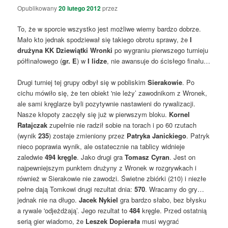
Opublikowany
20 lutego 2012
przez
To, że w sporcie wszystko jest możliwe wiemy bardzo dobrze.
Mało kto jednak spodziewał się takiego obrotu sprawy, że
I
drużyna KK Dziewiątki Wronki
po wygraniu pierwszego turnieju
półfinałowego (
gr. E
) w
I lidze
, nie awansuje do ścisłego finału…
Drugi turniej tej grupy odbył się w pobliskim
Sierakowie
. Po
cichu mówiło się, że ten obiekt 'nie leży’ zawodnikom z Wronek,
ale sami kręglarze byli pozytywnie nastawieni do rywalizacji.
Nasze kłopoty zaczęły się już w pierwszym bloku.
Kornel
Ratajczak
zupełnie nie radził sobie na torach i po 60 rzutach
(wynik
235
) zostaje zmieniony przez
Patryka Janickiego
. Patryk
nieco poprawia wynik, ale ostatecznie na tablicy widnieje
zaledwie
494 kręgle
. Jako drugi gra
Tomasz Cyran
. Jest on
najpewniejszym punktem drużyny z Wronek w rozgrywkach i
również w Sierakowie nie zawodzi. Świetne zbiórki (210) i niezłe
pełne dają Tomkowi drugi rezultat dnia:
570
. Wracamy do gry…
jednak nie na długo.
Jacek Nykiel
gra bardzo słabo, bez błysku
a rywale 'odjeżdżają’. Jego rezultat to
484
kręgle. Przed ostatnią
serią gier wiadomo, że
Leszek Dopierała
musi wygrać